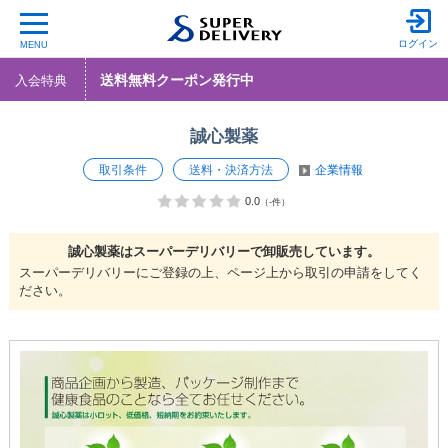
ログイン
MENU
送料無料クーポン発行中
入会特典
誠心製薬
取引条件
送料・決済方法
企業情報
0.0
（-件）
誠心製薬は
スーパーデリバリーで
卸販売しています。
スーパーデリバリーにご登録の上、ページ上から取引の申請をしてく
ださい。