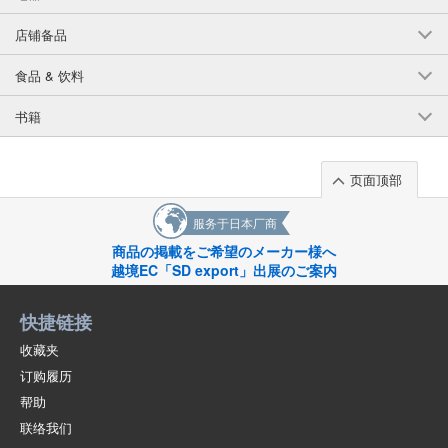
(341-36)
店铺备品
1点/组
批发价:
仅限会员
售罄
食品 & 饮料
18-4粉红色/A150厘米
书籍
(341-36)
1点/组
批发价:
仅限会员
售罄
页面顶部
18-4粉红色/160厘米
服务于日本厂商
(341-36)
商品の掲載をご希望のメーカー様へ
1点/组
越境EC「SD export」出展のご案内
批发价:
仅限会员
售罄
快捷链接
18-5S / 蓝色 / A110cm
收藏夹
(341-36)
订购履历
1点/组
批发价:
仅限会员
售罄
帮助
联络我们
18-5S/蓝色/A120cm