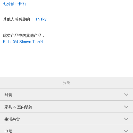
七分袖～长袖
(341-36)
1点/组
批发价:
仅限会员
售罄
其他人感兴趣的
:
shisky
18-4粉红色/A110厘米
此类产品中的其他产品
:
(341-36)
Kids' 3/4 Sleeve T-shirt
1点/组
批发价:
仅限会员
售罄
18-4粉红色/A120cm
(341-36)
1点/组
批发价:
仅限会员
售罄
分类
时装
18-4粉红色/130厘米
(341-36)
家具 & 室内装饰
1点/组
批发价:
仅限会员
有库存
生活杂货
18-4粉红色/A140厘米
电器