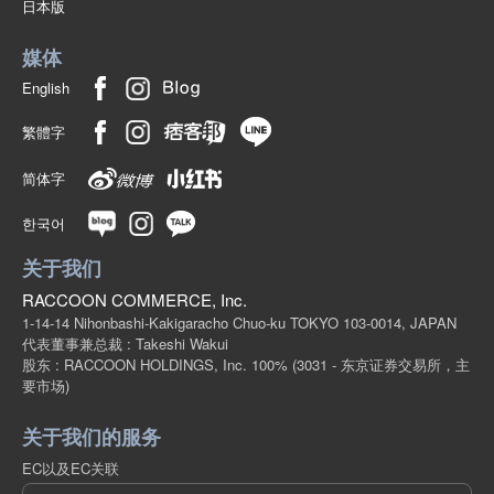
日本版
(341-36)
1点/组
批发价:
仅限会员
售罄
媒体
English
18-5S / 蓝色 / A130cm
繁體字
(341-36)
1点/组
批发价:
仅限会员
售罄
简体字
한국어
18-5S/蓝色/A140cm
关于我们
(341-36)
1点/组
RACCOON COMMERCE, Inc.
批发价:
仅限会员
售罄
1-14-14 Nihonbashi-Kakigaracho Chuo-ku TOKYO 103-0014, JAPAN
代表董事兼总裁 : Takeshi Wakui
18-5S/蓝色/A150cm
股东 : RACCOON HOLDINGS, Inc. 100%
(3031 - 东京证券交易所，主
要市场)
(341-36)
1点/组
批发价:
仅限会员
售罄
关于我们的服务
EC以及EC关联
18-5S/蓝色/A160cm