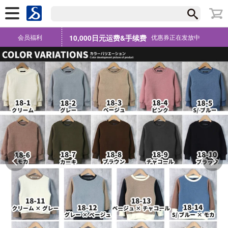
会员福利
10,000日元运费&手续费
优惠券正在发放中