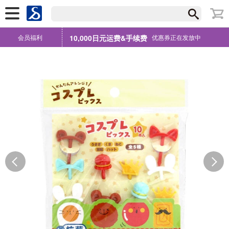
会员福利
10,000日元运费&手续费
优惠券正在发放中