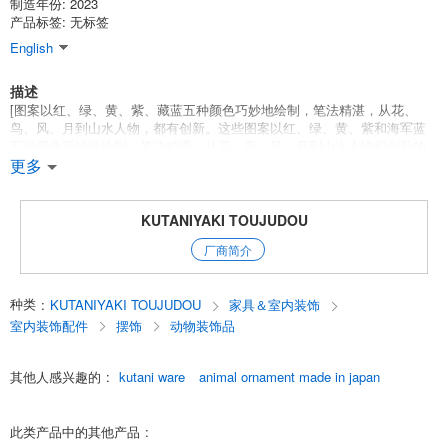
制造年份: 2023
产品标签: 无标签
English
描述
[图案以红、绿、黄、紫、藏蓝五种颜色巧妙地绘制，笔法精湛，从花、
鸟、风、月到山水人物，都有创新。这些图案以红、绿、黄、紫和海军蓝
五种颜色巧妙地绘制，笔法精湛，从花、鸟、风、月到山水人物和创新的
几何图案。巧妙地使用笔触来创造花、鸟、风和月亮、风景、人物，甚至
更多
创新的几何图案，也是非常了不起的。Kutani-yaki是一组杰作，艺术家的
技能在其中大放异彩。
KUTANIYAKI TOUJUDOU
English
厂商简介
种类
:
KUTANIYAKI TOUJUDOU
家具＆室内装饰
室内装饰配件
摆饰
动物装饰品
其他人感兴趣的
:
kutani ware
animal ornament made in japan
此类产品中的其他产品
: