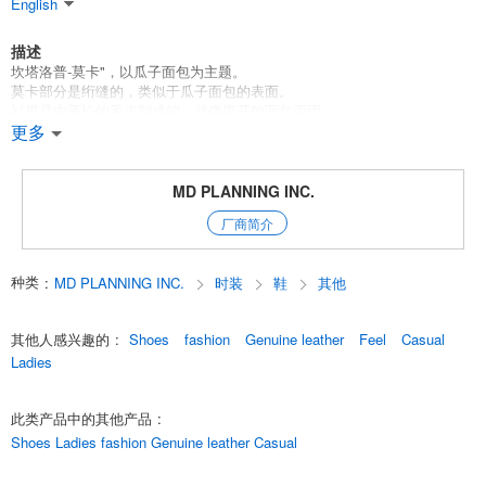
English
描述
坎塔洛普-莫卡"，以瓜子面包为主题。
莫卡部分是绗缝的，类似于瓜子面包的表面。
衬里是由蓬松的毛皮制成的，就像撕开的面包面团。
请感受到温和的温暖和舒适，就像你被包裹在面包里一样。
更多
鞋面由高质量的麂皮制成，大底由高质量的绉绸底制成。
[FeeL]穿上后感觉很柔软。
MD PLANNING INC.
当你看着这双鞋时，你会感到温暖。
厂商简介
它是一个鞋类品牌，希望你能从鞋中感受到各种东西。
我们不仅对材料和设计有要求，而且对制造方法也有要求。
舒适和便于行走也是必然的。
种类
:
MD PLANNING INC.
时装
鞋
其他
SeeL的鞋子主要是通过博洛尼亚法和平台法制作。
这两种方法非常昂贵和费时，但它们是制造柔软舒适、包裹脚部的鞋子的
最佳方法。
其他人感兴趣的
:
Shoes
fashion
Genuine leather
Feel
Casual
包裹着脚的柔软度
Ladies
粘附在脚上的良好经纱
包裹脚部的柔软度，以及吸收脚部的 "好经"，使其适合长时间行走。
我们希望你能用你的脚和眼睛感受到我们鞋子的好处。
此类产品中的其他产品
:
English
Shoes Ladies fashion Genuine leather Casual