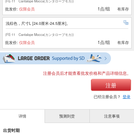
(FE-11 Cantalope Mocca(カンタロープモカ))
1点/组
批发价:
仅限会员
有库存
浅棕色，尺寸L [24.0厘米-24.5厘米]。
(FE-11 Cantalope Mocca(カンタロープモカ))
1点/组
批发价:
仅限会员
有库存
注册会员后才能查看批发价格和产品详细信息。
注册
已经注册会员？
登录
详情
预测到货
注意事项
出货时期