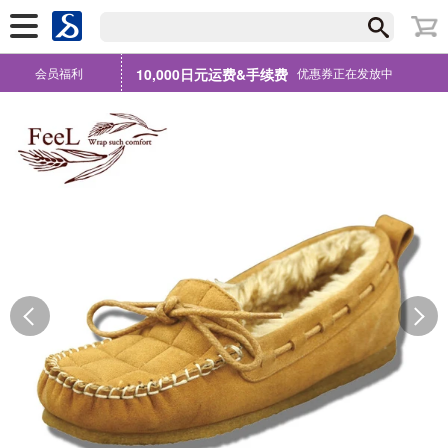
会员福利
10,000日元运费&手续费
优惠券正在发放中