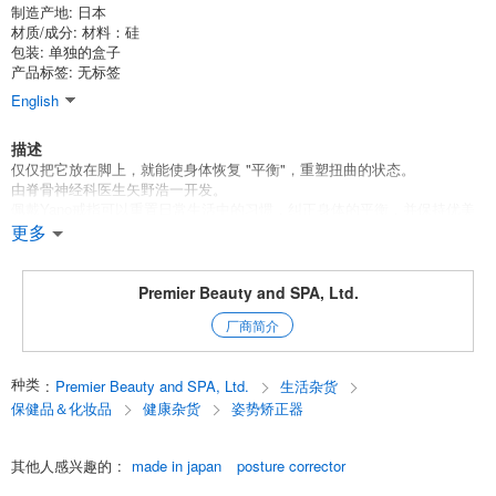
制造产地: 日本
材质/成分: 材料：硅
包装: 单独的盒子
产品标签: 无标签
English
描述
仅仅把它放在脚上，就能使身体恢复 "平衡"，重塑扭曲的状态。
由脊骨神经科医生矢野浩一开发。
佩戴Yano戒指可以重置日常生活中的习惯，纠正身体的平衡，并保持优美
的姿势。通过使脚的侧弓处于正确的形状，它使你更接近人类自然的 "理想
更多
重心"。
应该尝试Yano Ring的人
Premier Beauty and SPA, Ltd.
*以美丽姿态为目标的人
厂商简介
*每天关注自己姿态的人
*经常站着工作的人
*每天走很多路的人
种类
:
Premier Beauty and SPA, Ltd.
生活杂货
*有腿痛困扰的人
*有腿部疼痛困扰的人 *体育运动员，等等。
保健品＆化妆品
健康杂货
姿势矫正器
通过引导你的身体达到理想的重心，你将体验到满意的结果。
其他人感兴趣的
:
made in japan
posture corrector
[矢野环]（Yano Ring）是一种可以保持、纠正和发展足部横纹弓的装置。