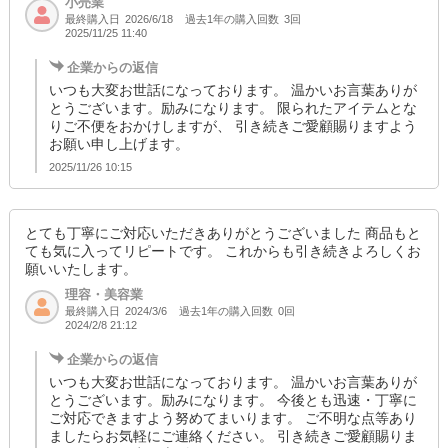
小売業
最終購入日
過去1年の購入回数
3回
2026/6/18
2025/11/25 11:40
企業からの返信
いつも大変お世話になっております。 温かいお言葉ありが
とうございます。励みになります。 限られたアイテムとな
りご不便をおかけしますが、 引き続きご愛顧賜りますよう
お願い申し上げます。
2025/11/26 10:15
とても丁寧にご対応いただきありがとうございました 商品もと
ても気に入ってリピートです。 これからも引き続きよろしくお
願いいたします。
理容・美容業
最終購入日
過去1年の購入回数
0回
2024/3/6
2024/2/8 21:12
企業からの返信
いつも大変お世話になっております。 温かいお言葉ありが
とうございます。励みになります。 今後とも迅速・丁寧に
ご対応できますよう努めてまいります。 ご不明な点等あり
ましたらお気軽にご連絡ください。 引き続きご愛顧賜りま