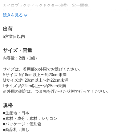
カイロプラクティックドクター:矢野 宏一開発。
Yano Ringを装着することで日常生活のクセをリセットし、「体のバラン
続きを見る
ス」を補正、姿勢をキレイに保ちます。 足の横アーチを正しい形に保持
することで人間本来の「理想的な重心位置」に近づけます。
出荷
Yano Ringをお試しいただきたい方
5営業日以内
・美姿勢を目指す方
・日頃から姿勢が気になる方
・立ち仕事が多い方
サイズ・容量
・日頃からよく歩く方
内容量：2個（1組）
・足に気になる痛みがある方
・スポーツをされる方など
サイズは、着用部の外周でお選びください。
Sサイズ:約18cm以上〜約20cm未満
体を「理想的な重心位置」へ導くことで納得の効果を体感いただけます。
Mサイズ:約 20cm以上〜約22cm未満
Lサイズ:約22cm以上〜約25cm未満
「Yano Ring」( ヤノリング )は、足の横アーチを保持、修正、育てること
※外周の測定は、つま先を浮かせた状態で行ってください。
ができる器具です。
規格
ov4DbxRw7MU,orsjDwccY6Y
■
生産地：日本
■
素材・成分：素材：シリコン
■
パッケージ：個別箱
■
商品札：無し