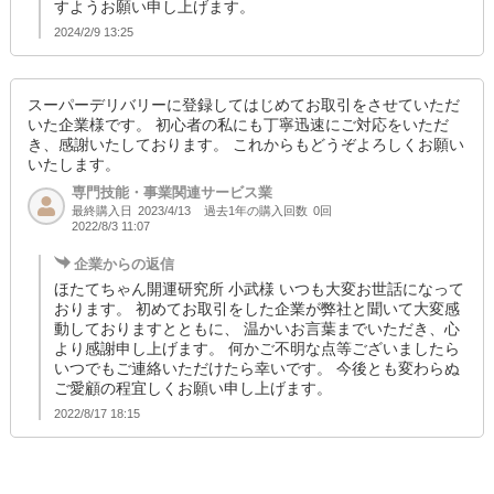
すようお願い申し上げます。
2024/2/9 13:25
スーパーデリバリーに登録してはじめてお取引をさせていただ
いた企業様です。 初心者の私にも丁寧迅速にご対応をいただ
き、感謝いたしております。 これからもどうぞよろしくお願い
いたします。
専門技能・事業関連サービス業
最終購入日
過去1年の購入回数
0回
2023/4/13
2022/8/3 11:07
企業からの返信
ほたてちゃん開運研究所 小武様 いつも大変お世話になって
おります。 初めてお取引をした企業が弊社と聞いて大変感
動しておりますとともに、 温かいお言葉までいただき、心
より感謝申し上げます。 何かご不明な点等ございましたら
いつでもご連絡いただけたら幸いです。 今後とも変わらぬ
ご愛顧の程宜しくお願い申し上げます。
2022/8/17 18:15