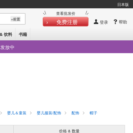
日本版
查看批发价
+前置
免费注册
帮助
登录
& 饮料
书籍
在发放中
婴儿＆童装
婴儿服装/配饰
配饰
帽子
价格 & 数量