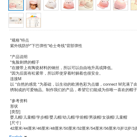
*规格*特点
紫外线防护*下巴弹性*哈士奇线*背部弹性
*产品说明
*兔脸刺绣的帽子
*在腰带上有陶瓷材料的钢丝，所以可以自由地升高或降低。
*因为后面有松紧带，所以即使穿着时躺着也很安全。
连接M
以 "自然的感觉 "为基础，以生动的欧洲色彩为点缀，connect M充满
绣制成的可爱物品。制作我们的产品，希望它们能成为你唯一喜欢的帽
*参考资料
形状
[类型]
婴儿帽/儿童帽/学步帽/婴儿帽/幼儿帽/学前帽/男孩帽/女孩帽/儿童帽
[尺寸］
42厘米/44厘米/46厘米/48厘米/50厘米/52厘米/54厘米/56厘米/0岁/2岁/3岁
English