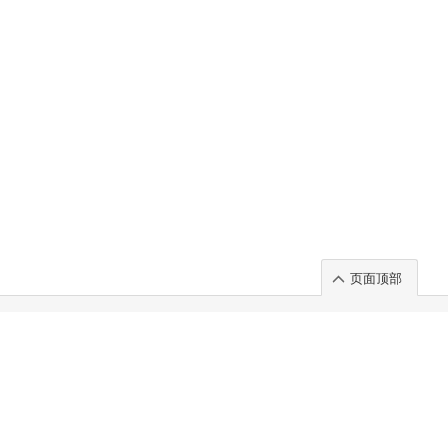
页面顶部
t」出展のご案内
.
 Chuo-ku TOKYO 103-0014, JAPAN