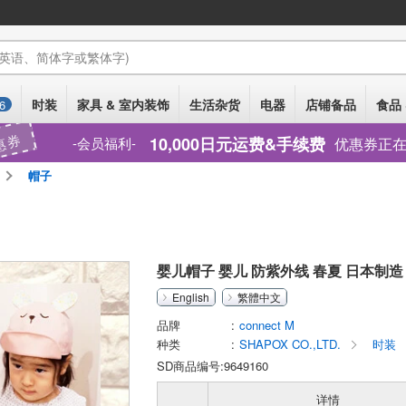
(英语、简体字或繁体字)
时装
家具 & 室内装饰
生活杂货
电器
店铺备品
食品 
6
惠券
10,000日元运费&手续费
优惠券正
会员福利
帽子
婴儿帽子 婴儿 防紫外线 春夏 日本制造
English
繁體中文
品牌
connect M
种类
SHAPOX CO.,LTD.
时装
SD商品编号:9649160
详情