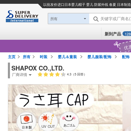
以批发价进口日本
婴儿帽子 婴儿 防紫外线 春夏 日本制造
关键字或厂商名
所有
新到产品
128
优
主页
所有
时装
婴儿＆童装
婴儿服装/配饰
配饰
SHAPOX CO.,LTD.
厂商详情
4.3（5 回答）