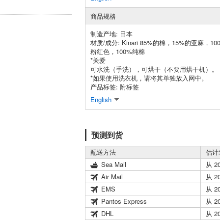
商品规格
制造产地: 日本
材质/成分: Kinari 85%的棉，15%的亚麻，
粉红色，100%纯棉
*关爱
可水洗（手洗），可烘干（不要用烘干机）。
*如果使用洗衣机，请将其单独放入网中。
产品标签: 附标签
English
预测到货
配送方法
估计
Sea Mail
从 2
Air Mail
从 2
EMS
从 2
Pantos Express
从 2
DHL
从 2