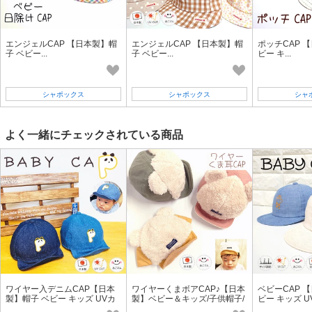
エンジェルCAP 【日本製】帽
エンジェルCAP 【日本製】帽
ポッチCAP 
子 ベビー...
子 ベビー...
ビー キ...
シャポックス
シャポックス
シャ
よく一緒にチェックされている商品
ワイヤー入デニムCAP【日本
ワイヤーくまボアCAP♪【日本
ベビーCAP 
製】帽子 ベビー キッズ UVカ
製】ベビー＆キッズ/子供帽子/
ビー キッズ 
ット 春夏
秋冬