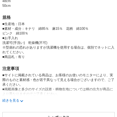
48cm
●参考
50cm
shapox/シャポックス
【種類】
規格
ベビー帽子/キッズ帽子/トドラー帽子/子供用帽子/乳児帽子/幼児帽子/園児
帽子/男の子帽子/女の子帽子/こども帽子
■
生産地：日本
【対象サイズ】
■
素材・成分：キナリ 綿85％ 麻15％ 花柄 綿100％
42cm/44cm/46cm/48cm/50cm/52cm/54cm/56cm/0歳/1歳/2歳/3歳/4歳/5
ピンク 綿100％
歳/6歳
■お手入れ
洗濯可(手洗い) 乾燥機(不可)
※型崩れの恐れがありますが洗濯機を使用する場合は、個別でネットに入
れてください。
■
商品札：有り
注意事項
■サイトに掲載されている商品は、お客様のお使いのモニターにより、実
際のものと素材感・色が若干異なって見える場合がございますので、ご了
承ください。
■掲載画像と多少のサイズの誤差・柄物生地については柄の出方が商品に
より異なりますのでご了承ください。
■型崩れの原因となるため基本的に個別包装なしで、ご注文商品すべてを
続きを見る
まとめて、上下に薄紙を引いた状態での発送となりますのでご了承くださ
い。
※一部商品は個別包装がしてありますので規格をご確認ください。