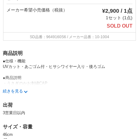
メーカー希望小売価格（税抜）
¥2,900 / 1点
1セット (1点)
SOLD OUT
SD品番：9649160S6
/ メーカー品番：10-1004
商品説明
●仕様・機能
UVカット・あごゴム付・ヒサシワイヤー入り・後ろゴム
●商品説明
・うさぎのかお刺繍CAP
・ヒサシにセラミック素材のワイヤーが入っているので自由に上げ下げで
続きを見る
きます
・後ろゴム仕様なので被ったまま寝転んでも安心
出荷
connect M 【コネクトエム】
3営業日以内
”ナチュラル感”をベースにヨーロッパらしい鮮やかなカラーをアクセント
にした、かわいさあふれるconnect M。シンプルながらも優しい素材や刺
サイズ・容量
繍のアイテムがいっぱい。たったひとつのお気に入りの帽子になれた
ら・・・そんな想いを込めてもの作りをしています。
46cm