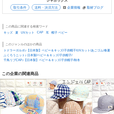
シャポックス
■在庫管理には細心の注意を払っておりますが、他販売先様との共有在庫
の為、ご注文いただいたタイミングびよっては売り違いが生じる場合がご
取引条件
送料・決済方法
企業情報
取材ブログ
ざいます。
万が一完売の場合はご了承ください。
この商品に関連する検索ワード
CAP
キッズ
夏
UVカット
耳
帽子 ベビー
このジャンルのほかの商品
トドラーガルボ♪【日本製】ベビー＆キッズ/子供帽子/UVカット/あごゴム/春夏
ふくろうニット♪ 日本製/ベビー＆キッズ/子供帽子/
千鳥リブCAP♪【日本製】ベビー＆キッズ/子供帽子/秋冬
この企業の関連商品