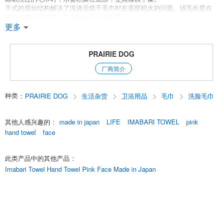
干式的原始结构解决了洗涤后烘干毛巾时在底部积水的问题。绒毛长度在
最短的部分比较薄，在最长的部分比较厚。
梯度结构从薄到厚逐渐变化。
更多
除了标准的白色外，还有灰色、海军、米色和其他颜色可供选择。
这款毛巾有各种柔和的颜色可供选择，以配合您的家居装饰。
*"干式结构 "的专利正在申请中。
PRAIRIE DOG
厂商简介
相关词条： 毛巾 脸部毛巾 运动毛巾 旅行 俱乐部活动 宝宝 宝宝 厨房 浴室
洗手间 健身房 洗完澡后 易干 珀蒂礼物 谢谢你 回头问候 退休 转移 搬家
欢送会 结束后感谢你的礼物 新年礼物 内心庆祝 庆祝活动新颖 纪念品 粗品
种类
:
PRAIRIE DOG
生活杂货
卫浴用品
毛巾
洗脸毛巾
高尔夫比赛 纪念品 参观纪念品合同 回礼 赠品 沐浴今治毛巾 日本毛巾 日
本毛巾
English
其他人感兴趣的
:
made in japan
LIFE
IMABARI TOWEL
pink
hand towel
face
此类产品中的其他产品
:
Imabari Towel Hand Towel Pink Face Made in Japan