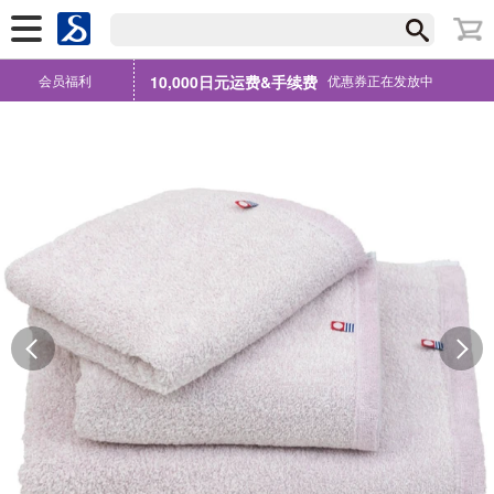
会员福利
10,000日元运费&手续费
优惠券正在发放中