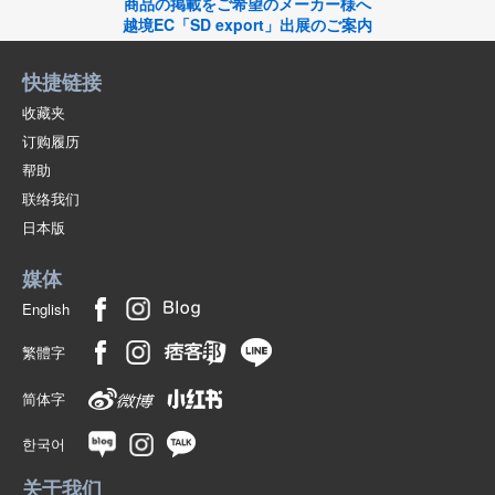
商品の掲載をご希望のメーカー様へ
越境EC「SD export」出展のご案内
快捷链接
收藏夹
订购履历
帮助
联络我们
日本版
媒体
English
繁體字
简体字
한국어
关于我们