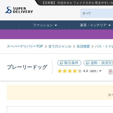
【日本製】 今治タオル フェイスタオル 乾きやすいカ
すべて
ファッション
家具・インテリア
スーパーデリバリーTOP
全てのジャンル
生活雑貨
バス・トイ
取引条件
送料・決済方
プレーリードッグ
4.4
（88件）
ス