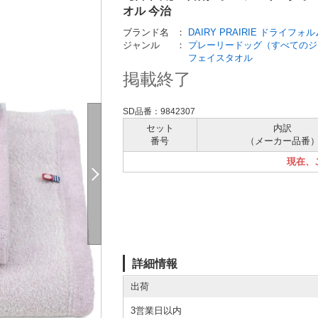
オル 今治
ブランド名
：
DAIRY PRAIRIE ドライフォル
ジャンル
：
プレーリードッグ（すべてのジ
フェイスタオル
掲載終了
SD品番：9842307
セット
内訳
番号
（メーカー
品番
現在、
詳細情報
出荷
3営業日以内