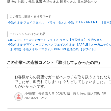
贈り物 お返し 景品 沐浴 今治タオル 国産タオル 日本製タオル
この商品に関連する検索ワード
DAIRY PRAIRIE
今治タオル フェイスタオル
ドライ
タオル 今治
【日本
このジャンルのほかの商品
GuuGuuシリーズジャガード フェイス タオル【目玉焼き 】 今治タオル
今治タオル デザイナーズジャパン フェイスタオル 【APPLE】オーガニックジャパン
【日本製】今治タオル バスタオル KURUMI 魔法の糸 【ホワイト】
この企業への応援コメント「取引してよかったの声」
お客様からの要望でガーゼハンカチを取り扱うようになり
でしたが、即売れてしまいすぐリピしてしまいました。 
りがたかったです。
小売業
最終購入日
過去1年の購入回数
2回
2026/6/18
2026/6/21 22:58