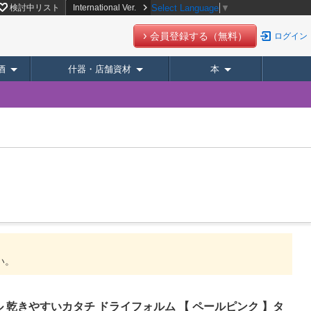
ト【スーパーデリバリー】
検討中リスト
International Ver.
Select Language
▼
会員登録する（無料）
ログイン
酒
什器・店舗資材
本
い。
 乾きやすいカタチ ドライフォルム 【 ペールピンク 】タ