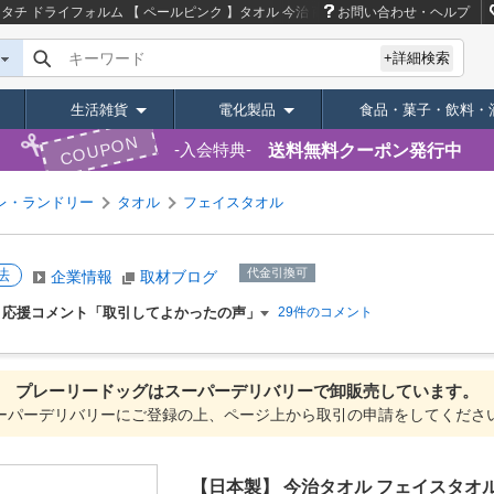
タチ ドライフォルム 【 ペールピンク 】タオル 今治
商品ページ｜卸・仕入れサイ
お問い合わせ・ヘルプ
キーワード
+詳細検索
生活雑貨
電化製品
食品・菓子・飲料・
COUPON
送料無料クーポン発行中
入会特典
レ・ランドリー
タオル
フェイスタオル
法
代金引換可
企業情報
取材ブログ
応援コメント「取引してよかったの声」
29件のコメント
プレーリードッグは
スーパーデリバリーで
卸販売しています。
ーパーデリバリーにご登録の上、ページ上から取引の申請をしてくださ
【日本製】 今治タオル フェイスタオル