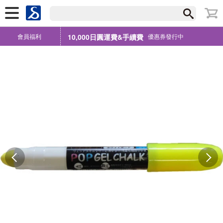
會員福利
10,000日圓運費&手續費
優惠券發行中