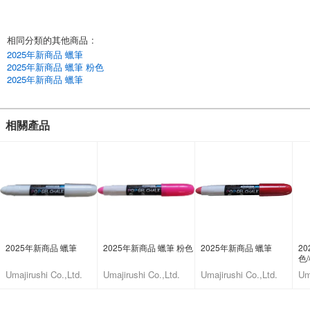
*提示]與其他黑板筆相比，它非常容易使用，因為它寫起來很舒服，而且著
色效果好。用強大的壓力書寫會使記號筆迅速磨損，所以訣竅是輕輕地書
寫，使其持續時間更長。
相同分類的其他商品
:
(注意：不適合在學校黑板或建築黑板上書寫，可能會留下書寫痕跡)
2025年新商品 蠟筆
#粉筆。
2025年新商品 蠟筆 粉色
#Crayon
2025年新商品 蠟筆
#POP
# 寫作
#菜單板
相關產品
#Menu sign
#木製黑板
#A型
p4Dcl_2haXc,UY0M7VUBE-k
English
2025年新商品 蠟筆
2025年新商品 蠟筆 粉色
2025年新商品 蠟筆
2
色
Umajirushi Co.,Ltd.
Umajirushi Co.,Ltd.
Umajirushi Co.,Ltd.
Um