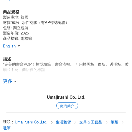
商品規格
製造產地:
韓國
材質/成分:
水性凝膠（有AP標誌認證）
包裝:
獨立包裝
製造年份: 2025
商品標籤: 附標籤
English
描述
*完美的書寫POP！棒型粉筆，書寫流暢。 可用於黑板、白板、透明板、玻
璃和手寫。商店裡的標誌。
*顏色：白色，螢光粉色，紅色，橙色，螢光藍色，螢光黃色，綠色，黑色
更多
*線寬：約4毫米（產品類型：二手）。
Umajirushi Co.,Ltd.
*通過轉動尾座可以調整槍管的長度，並且可以檢查剩餘量。
廠商簡介
*文字流暢，有粉筆般的表達。
種類
:
Umajirushi Co.,Ltd.
生活雜貨
文具＆工藝品
筆類
*擦除時，用濕毛巾或用水浸濕的毛巾擦拭。
蠟筆