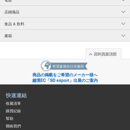
店鋪備品
食品 & 飲料
書籍
回到頁面頂部
希望參展的日本廠商
商品の掲載をご希望のメーカー様へ
越境EC「SD export」出展のご案内
快速連結
收藏清單
購買紀錄
幫助
聯絡我們