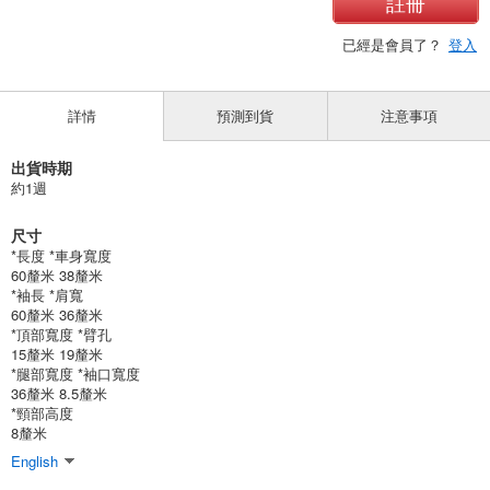
註冊
已經是會員了？
登入
詳情
預測到貨
注意事項
出貨時期
約1週
尺寸
*長度 *車身寬度
60釐米 38釐米
*袖長 *肩寬
60釐米 36釐米
*頂部寬度 *臂孔
15釐米 19釐米
*腿部寬度 *袖口寬度
36釐米 8.5釐米
*頸部高度
8釐米
English