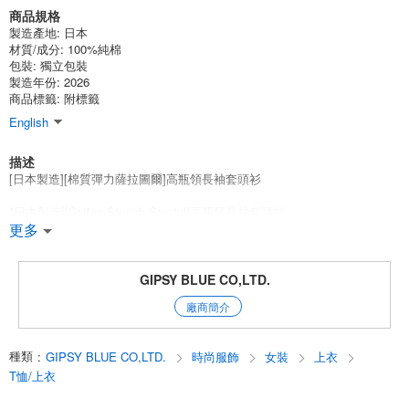
商品規格
製造產地:
日本
材質/成分:
100%純棉
包裝:
獨立包裝
製造年份: 2026
商品標籤: 附標籤
English
描述
[日本製造][棉質彈力薩拉圖爾]高瓶領長袖套頭衫
*日本製造][Cotton Stretch Saratul]高瓶領長袖套頭衫。
日本製造][純棉彈力薩拉圖爾]高瓶領長袖套頭衫
更多
伸縮性強，回彈舒適，具有高品質天然材料特有的柔軟手感。
它是一種功能性差異化薄紗，具有速乾*和吸濕特性。
GIPSY BLUE CO,LTD.
廠商簡介
醇厚的鎖邊處理對皮膚溫和，減輕了穿著者的負擔。
輕柔地包裹住頸部和臂部。
略高的瓶頸或模擬領。
種類
:
GIPSY BLUE CO,LTD.
時尚服飾
女裝
上衣
獨特的針織形狀帶來舒適的伸縮性，回彈貼身
T恤/上衣
穿著舒適，無壓力感。