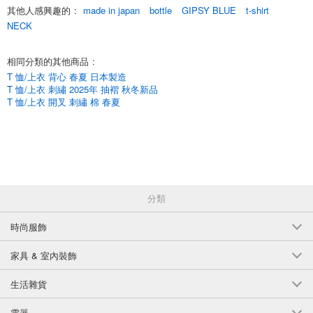
其他人感興趣的
:
made in japan
bottle
GIPSY BLUE
t-shirt
採用天然材料，用途廣泛，可滿足不同溫度的需求。
是四季皆宜的標準內衣。
NECK
*在某些情況下，根據顏色的不同，該商品可能正在進行額外生產。
相同分類的其他商品
:
在這種情況下，我們會在確認訂單時與您聯繫，告知交貨日期等訊息。
T 恤/上衣 背心 春夏 日本製造
*面料厚度：薄
T 恤/上衣 刺繡 2025年 抽褶 秋冬新品
*透明度：透明
T 恤/上衣 開叉 刺繡 棉 春夏
*彈性：有
*口袋：無
English
分類
時尚服飾
家具 & 室內裝飾
生活雜貨
電器