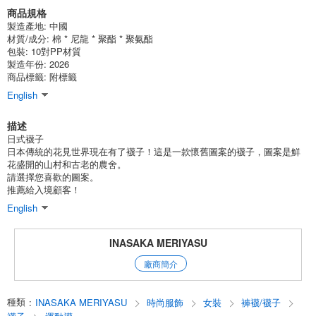
商品規格
製造產地:
中國
材質/成分:
棉 * 尼龍 * 聚酯 * 聚氨酯
包裝:
10對PP材質
製造年份: 2026
商品標籤: 附標籤
English
描述
日式襪子
日本傳統的花見世界現在有了襪子！這是一款懷舊圖案的襪子，圖案是鮮
花盛開的山村和古老的農舍。
請選擇您喜歡的圖案。
推薦給入境顧客！
English
INASAKA MERIYASU
廠商簡介
種類
:
INASAKA MERIYASU
時尚服飾
女裝
褲襪/襪子