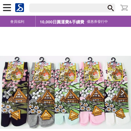
會員福利
10,000日圓運費&手續費
優惠券發行中