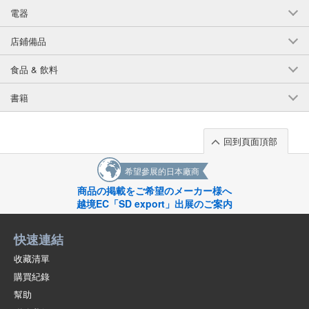
電器
店鋪備品
食品 & 飲料
書籍
回到頁面頂部
希望參展的日本廠商
商品の掲載をご希望のメーカー様へ
越境EC「SD export」出展のご案内
快速連結
收藏清單
購買紀錄
幫助