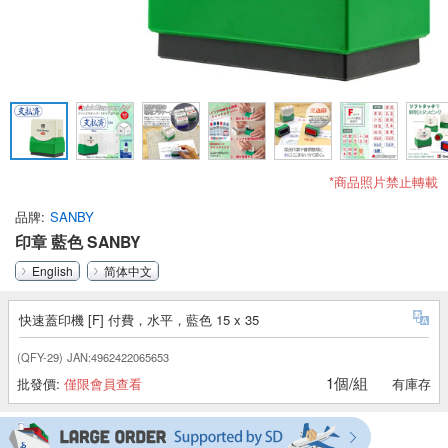
*商品照片禁止轉載
品牌
SANBY
印章 藍色 SANBY
English
简体中文
快速蓋印機 [F] 付費，水平，藍色 15 x 35
(QFY-29)
JAN:4962422065653
1個/組
批發價:
僅限會員查看
有庫存