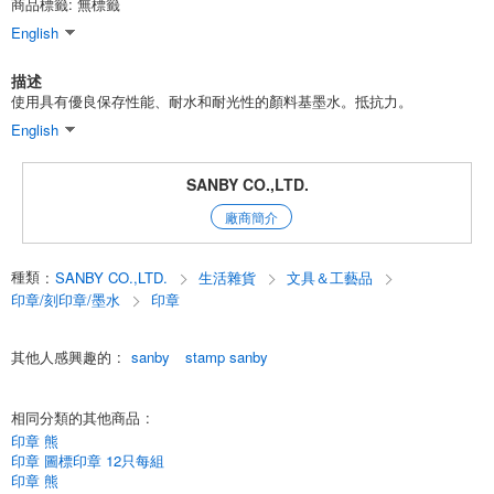
商品標籤: 無標籤
English
描述
使用具有優良保存性能、耐水和耐光性的顏料基墨水。抵抗力。
English
SANBY CO.,LTD.
廠商簡介
種類
:
SANBY CO.,LTD.
生活雜貨
文具＆工藝品
印章/刻印章/墨水
印章
其他人感興趣的
:
sanby
stamp sanby
相同分類的其他商品
:
印章 熊
印章 圖標印章 12只每組
印章 熊