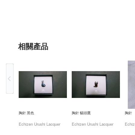
相關產品
Previous
胸針 黑色
胸針 貓頭鷹
胸針
Echizen Urushi Lacquer
Echizen Urushi Lacquer
Echiz
Cooperative
Cooperative
Coope