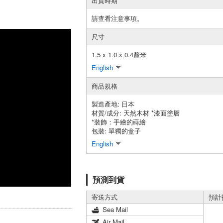
出貨時期
請查看注意事項。
尺寸
1.5 x 1.0 x 0.4釐米
English
商品規格
製造產地:
日本
材質/成分:
天然木材 *漆面塗層
*裝飾：手繪的蒔繪
包裝:
單獨的盒子
English
預測到貨
寄送方式
預計
Sea Mail
Air Mail