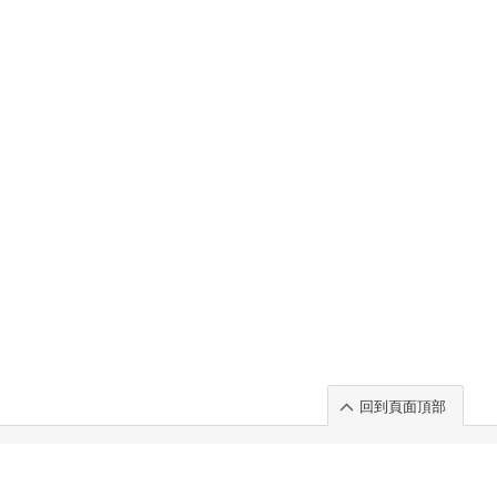
回到頁面頂部
rt」出展のご案内