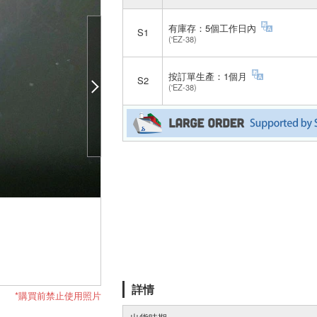
有庫存：5個工作日內
S1
('EZ-38)
按訂單生產：1個月
S2
('EZ-38)
詳情
*購買前禁止使用照片