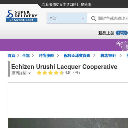
以批發價從日本進口
胸針 貓頭鷹
關鍵字或廠商名
全部
新品上架
1237
首頁
全部
時尚服飾
配飾＆珠寶首飾
胸花/胸針
Echizen Urushi Lacquer Cooperative
廠商詳情
4.5（4 件）