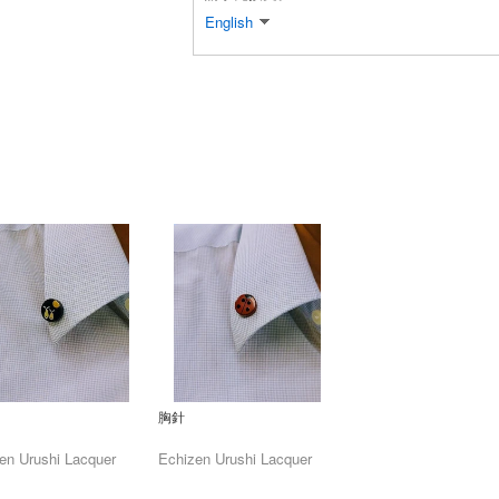
English
胸針
en Urushi Lacquer
Echizen Urushi Lacquer
rative
Cooperative