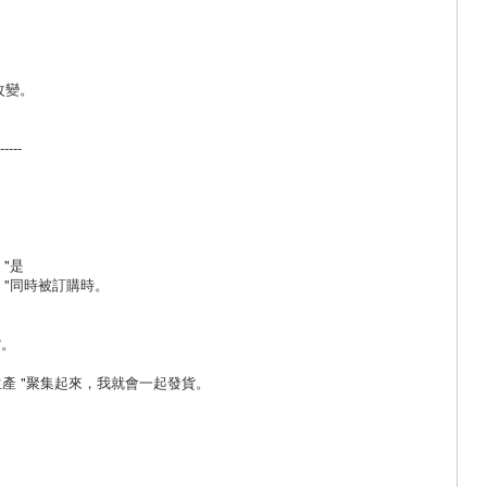
改變。
-----
g "是
turing "同時被訂購時。
貨。
單生產 "聚集起來，我就會一起發貨。