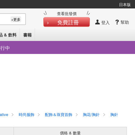
日本版
查看批發價
+更多
免費註冊
幫助
登入
品 & 飲料
書籍
發行中
ative
時尚服飾
配飾＆珠寶首飾
胸花/胸針
胸針
價格 & 數量