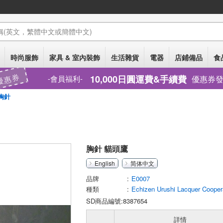
稱
(英文，繁體中文或簡體中文)
時尚服飾
家具 & 室內裝飾
生活雜貨
電器
店鋪備品
食
優惠券
10,000日圓運費&手續費
優惠券
會員福利
胸針
胸針 貓頭鷹
English
简体中文
品牌
E0007
種類
Echizen Urushi Lacquer Cooper
SD商品編號:8387654
詳情