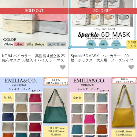
SOLD OUT
SOLD OUT
KF-94 バイカラー 高性能 4層立体 不
Sparkle5DMASK バイカラー 30
織布マスク 30枚入り バイカラー マス
枚 ボックス 大人用 ノーズワイヤ
ク 小顔効果
ー入り 小顔効果