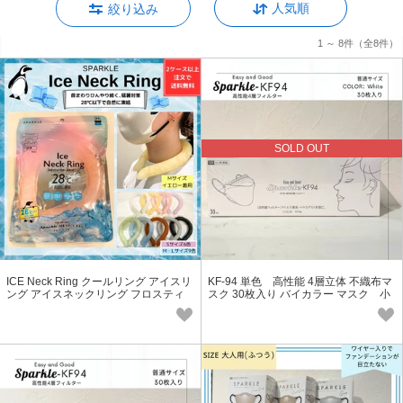
人気順
絞り込み
1 ～ 8件
（全8件）
SOLD OUT
ICE Neck Ring クールリング アイスリ
KF-94 単色 高性能 4層立体 不織布マ
ング アイスネックリング フロスティ
スク 30枚入り バイカラー マスク 小
リング 熱中症予防 節電
顔効果