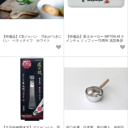
【特価品】CBジャパン 汚れがつきに
【特価品】富士ホーロー MF70N-M ナ
くい ペティナイフ ホワイト
インチェ ミッフィー70周年 浅型角容
器 Mサイズ
【欠品中納期未定】グリーンベル 匠
谷口金属 日本製 和の職人 IH対応