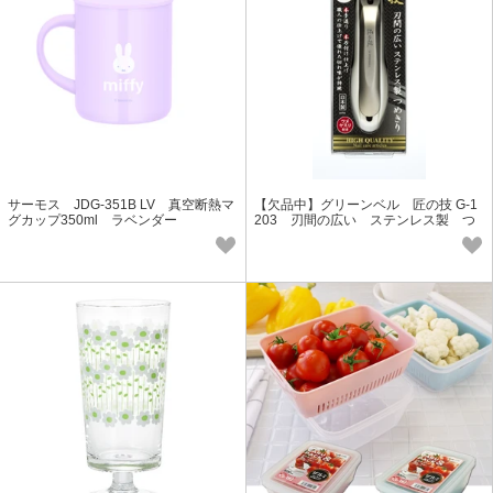
サーモス JDG-351B LV 真空断熱マ
【欠品中】グリーンベル 匠の技 G-1
グカップ350ml ラベンダー
203 刃間の広い ステンレス製 つ
めきり