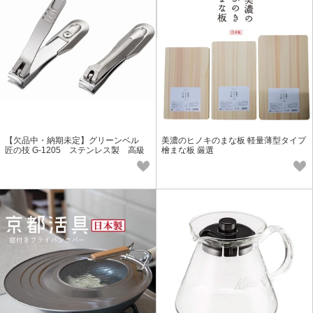
【欠品中・納期未定】グリーンベル
美濃のヒノキのまな板 軽量薄型タイプ
匠の技 G-1205 ステンレス製 高級
檜まな板 厳選
爪切り つめきり