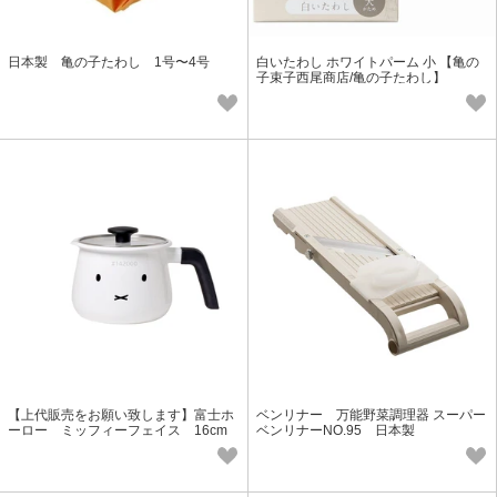
日本製 亀の子たわし 1号〜4号
白いたわし ホワイトパーム 小 【亀の
子束子西尾商店/亀の子たわし】
【上代販売をお願い致します】富士ホ
ベンリナー 万能野菜調理器 スーパー
ーロー ミッフィーフェイス 16cm
ベンリナーNO.95 日本製
マルチポット MFF-16MLP