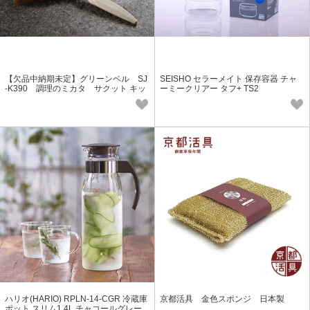
【欠品中納期未定】グリーンベル SJ
SEISHO セラーメイト 保存容器 チャ
-K390 調理のミカタ サクット キッ
ーミークリアー タフ+ TS2
チン ナイフ
ハリオ(HARIO) RPLN-14-CGR 冷蔵庫
京都活具 金色スポンジ 日本製
ポット スリム1.4L チャコールグレー