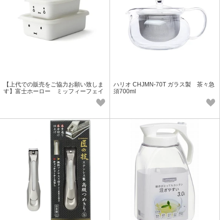
【上代での販売をご協力お願い致しま
ハリオ CHJMN-70T ガラス製 茶々急
す】富士ホーロー ミッフィーフェイ
須700ml
ス 浅型角容器2点セット MFF-2SM