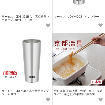
サーモス JDG-351B IV 真空断熱マ
サーモス JDY−420S タンブラー
グカップ350ml アイボリー
サーモス JDI-400 S 真空断熱タンブ
純日本製 京都活具 竹製 ねじり菜箸
ラー 400ml
33cm 菜ばし／料理箸／調理箸