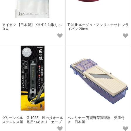
アイセン 【日本製】 KHN11 油取りふ
T-fal IHルージュ・アンリミテッド フラ
きん
イパン 20cm
グリーンベル G-1035 匠の技オール
ベンリナー 万能野菜調理器 受皿付
ステンレス製 足用つめきり カーブ
き 日本製
刃