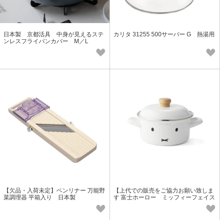
日本製 京都活具 中身が見えるステ
カリタ 31255 500サーバー G 熱湯用
ンレスフライパンカバー M／L
【欠品・入荷未定】ベンリナー 万能野
【上代での販売をご協力お願い致しま
菜調理器 平箱入り 日本製
す 富士ホーロー ミッフィーフェイス
15cmキャセロールMFF-15W