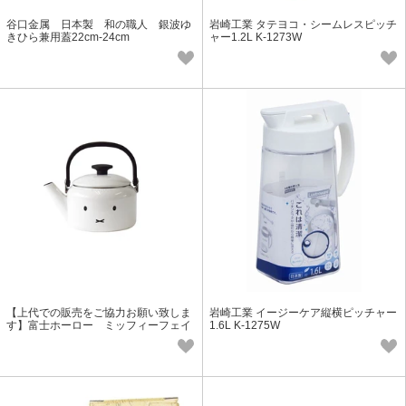
谷口金属 日本製 和の職人 銀波ゆ
岩崎工業 タテヨコ・シームレスピッチ
きひら兼用蓋22cm-24cm
ャー1.2L K-1273W
【上代での販売をご協力お願い致しま
岩崎工業 イージーケア縦横ピッチャー
す】富士ホーロー ミッフィーフェイ
1.6L K-1275W
ス 2.0L ケトル MFF-2.0K