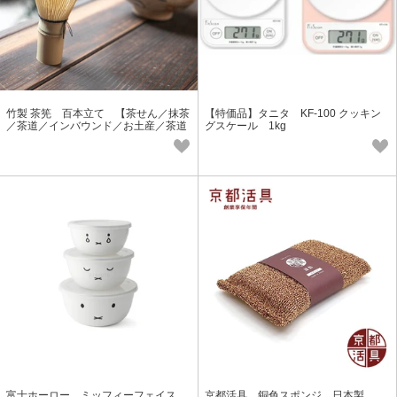
竹製 茶筅 百本立て 【茶せん／抹茶
【特価品】タニタ KF-100 クッキン
／茶道／インバウンド／お土産／茶道
グスケール 1kg
具】
富士ホーロー ミッフィーフェイス
京都活具 銅色スポンジ 日本製