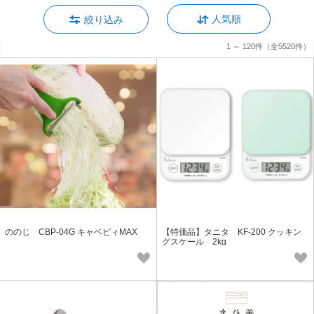
人気順
絞り込み
1 ～ 120件
（全5520件）
ののじ CBP-04G キャベピィMAX
【特価品】タニタ KF-200 クッキン
グスケール 2kg