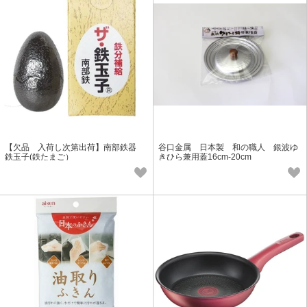
【欠品 入荷し次第出荷】南部鉄器
谷口金属 日本製 和の職人 銀波ゆ
鉄玉子(鉄たまご）
きひら兼用蓋16cm-20cm