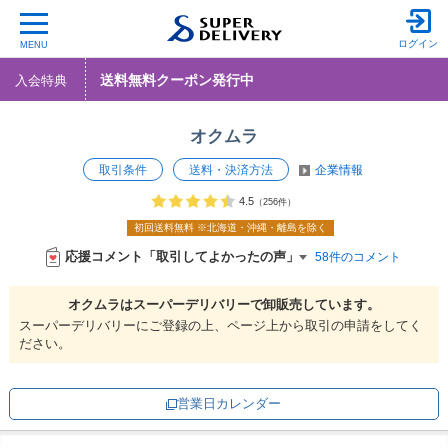
ログイン
MENU
送料無料クーポン発行中
入会特典
オクムラ
取引条件
送料・決済方法
企業情報
4.5
（256件）
初回送料無料
※北海道・沖縄・離島を除く
応援コメント「取引してよかったの声」
58件のコメント
オクムラは
スーパーデリバリーで
卸販売しています。
スーパーデリバリーにご登録の上、ページ上から取引の申請をしてく
ださい。
営業日カレンダー