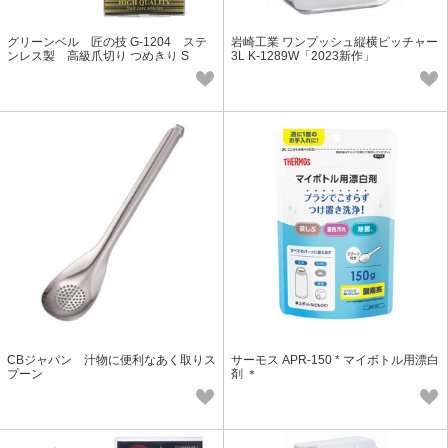
グリーンベル 匠の技 G-1204 ステ
岩崎工業 ワンプッシュ縦横ピッチャー
ンレス製 高級爪切り つめきり S
3L K-1289W「2023新作」
CBジャパン 汁物に便利なあく取りス
サーモス APR-150 * マイボトル用漂白
プーン
剤 ＊