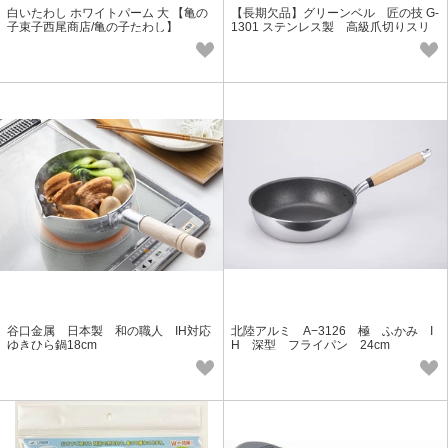
白いたわし ホワイトパーム 大 【亀の
【長期欠品】グリーンベル 匠の技 G-
子束子西尾商店/亀の子たわし】
1301 ステンレス製 高級爪切りスリ
ム 金属キャッチャー付
谷口金属 日本製 和の職人 IH対応
北陸アルミ A−3126 極 ふかみ I
ゆきひら鍋18cm
H 深型 フライパン 24cm