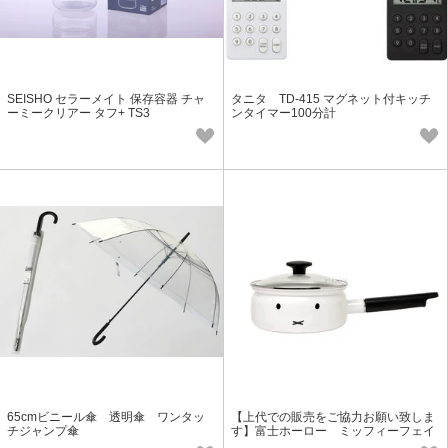
SEISHO セラーメイト 保存容器 チャ
タニタ TD-415 マグネット付キッチ
ーミークリアー タフ+ TS3
ンタイマー100分計
65cmビニール傘 透明傘 ワンタッ
【上代での販売をご協力お願い致しま
チジャンプ傘
す】富士ホーロー ミッフィーフェイ
ス 18cm ソースパン MFF-18S