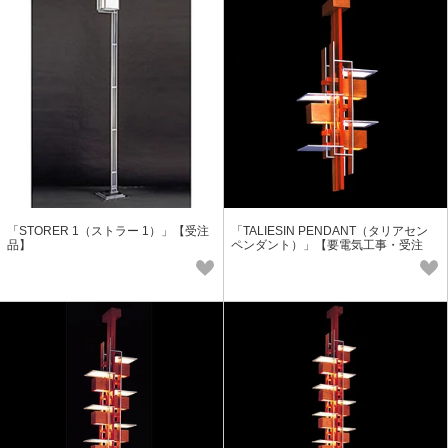
「STORER 1（ストラー 1）」【受注
「TALIESIN PENDANT（タリアセン
品】
ペンダント）」【要電気工事・受注
品】