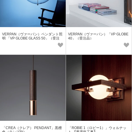
VERPAN（ヴァーパン）ペンダント照
VERPAN（ヴァーパン）「VP GLOBE
明 「VP GLOBE GLASS 50」（受注
40」（受注品）
品）
「CREA（クレア） PENDANT」黒檀
「ROBIE 1（ロビー1）」ウォルナッ
色（ランプ別）
ト 【要電気工事】