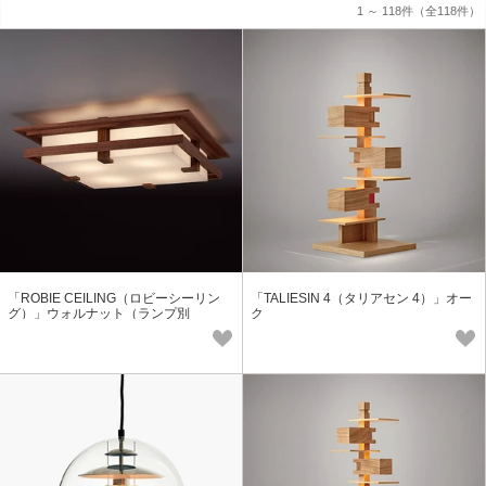
1 ～ 118件
（全118件）
「ROBIE CEILING（ロビーシーリン
「TALIESIN 4（タリアセン 4）」オー
グ）」ウォルナット（ランプ別
ク