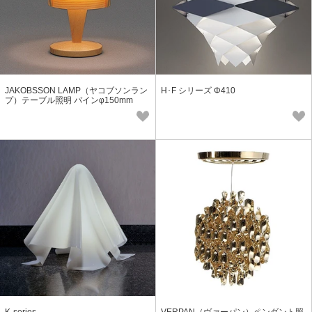
JAKOBSSON LAMP（ヤコブソンラン
H･F シリーズ Φ410
プ）テーブル照明 パインφ150mm