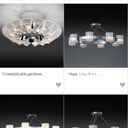
｢CHANDELIER｣φ630mm
「Flare（フレアー）」