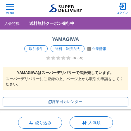
ログイン
MENU
送料無料クーポン発行中
入会特典
YAMAGIWA
取引条件
送料・決済方法
企業情報
0.0
（-件）
YAMAGIWAは
スーパーデリバリーで
卸販売しています。
スーパーデリバリーにご登録の上、ページ上から取引の申請をしてく
ださい。
営業日カレンダー
人気順
絞り込み