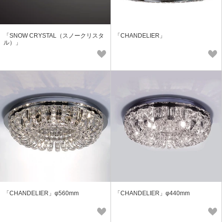
「SNOW CRYSTAL（スノークリスタ
「CHANDELIER」
ル）」
「CHANDELIER」φ560mm
「CHANDELIER」φ440mm