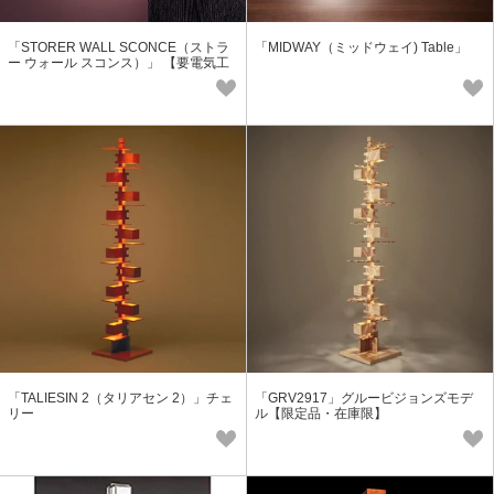
「STORER WALL SCONCE（ストラ
「MIDWAY（ミッドウェイ) Table」
ー ウォール スコンス）」 【要電気工
事】
「TALIESIN 2（タリアセン 2）」チェ
「GRV2917」グルービジョンズモデ
リー
ル【限定品・在庫限】