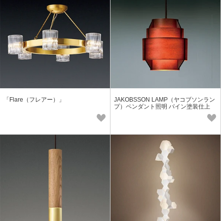
「Flare（フレアー）」
JAKOBSSON LAMP（ヤコブソンラン
プ）ペンダント照明 パイン塗装仕上
（ダークブラウン）φ170mm