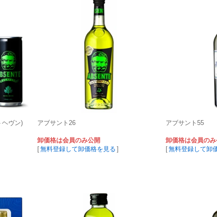
トヘヴン)
アブサント26
アブサント55
卸価格は会員のみ公開
卸価格は会員のみ
[
無料登録して卸価格を見る
]
[
無料登録して卸