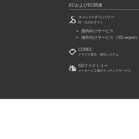
ECおよびEC関連
スーパーデリバリー
卸・仕入れサイト
国内向けサービス
海外向けサービス
（SD export
COREC
クラウド受注・発注システム
SDファクトリー
メーカーと工場のマッチングサービス