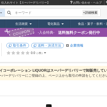
卸・仕入れサイト【スーパーデリバリー】
お問い合わせ・ヘルプ
キーワード
+詳細検索
生活雑貨
電化製品
食品・菓子・飲料・
COUPON
送料無料クーポン発行中
入会特典
取引条件
送料・決済方法
企業情報
0.0
（-件）
イコーポレーション LIQUORは
スーパーデリバリーで
卸販売して
ーパーデリバリーにご登録の上、ページ上から取引の申請をしてくださ