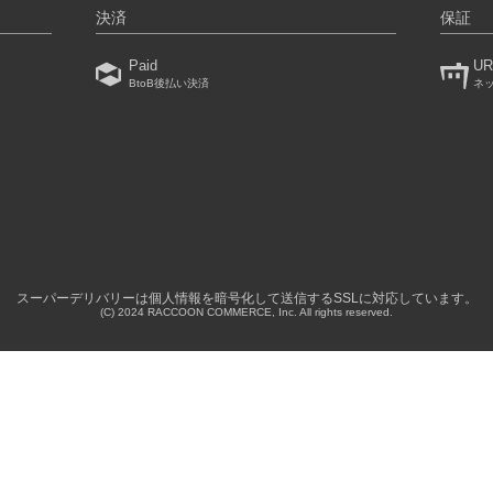
決済
保証
Paid
UR
BtoB後払い決済
ネ
）
スーパーデリバリーは個人情報を暗号化して送信するSSLに対応しています。
(C) 2024 RACCOON COMMERCE, Inc. All rights reserved.