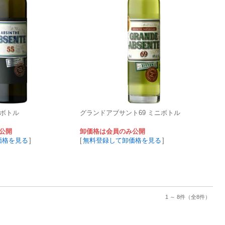
ニボトル
グランドアブサント69 ミニボトル
公開
卸価格は会員のみ公開
価格を見る
]
[
無料登録して卸価格を見る
]
1 ～ 8件
（全8件）