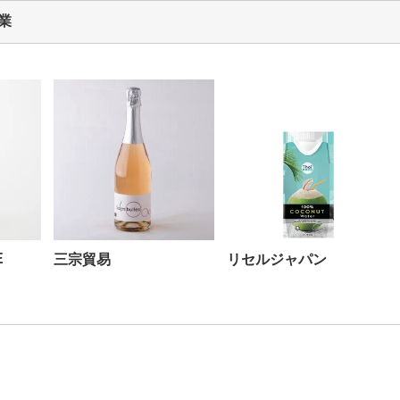
業
E
三宗貿易
リセルジャパン