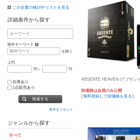
この企業の検討中リストを見る
詳細条件から探す
除外キーワード
を除く
上代
円～
円
ABSENTE HEAVEN (アブサン
在庫あり
1点販売あり
卸価格は会員のみ公開
[
無料登録して卸価格を見る
]
検索する
条件をリセット
ジャンルから探す
すべて