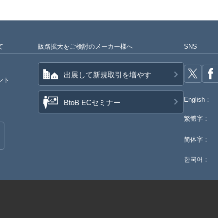
て
販路拡大をご検討のメーカー様へ
SNS
出展して新規取引を増やす
ント
English：
BtoB ECセミナー
繁體字：
简体字：
한국어：