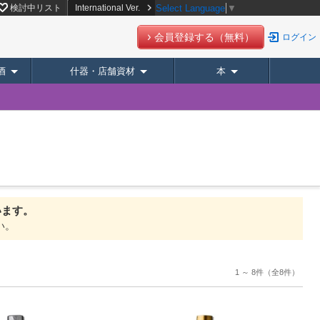
検討中リスト
International Ver.
Select Language
▼
会員登録する（無料）
ログイン
酒
什器・店舗資材
本
います。
い。
1 ～ 8件
（全8件）