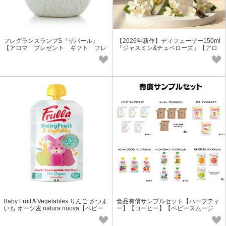
フレグランスランプS『ザパール』
【2026年新作】ディフューザー150ml
【アロマ プレゼント ギフト フレ
『ジャスミン&チュベローズ』【アロ
グランス】
マ/プチギフト】
Baby Fruit＆Vegetables りんご さつま
食品有償サンプルセット【ハーブティ
いも オーツ麦 natura nuova【ベビー
ー】【コーヒー】【ベビースムージ
スムージー】【オーガニック】
ー】【グミ】