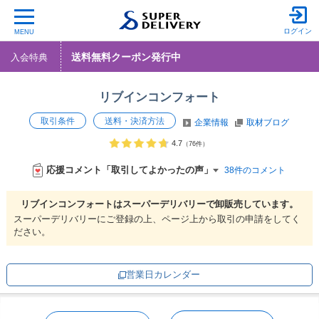
ログイン
MENU
送料無料クーポン発行中
入会特典
リブインコンフォート
取引条件
送料・決済方法
企業情報
取材ブログ
4.7
（76件）
応援コメント「取引してよかったの声」
38件のコメント
リブインコンフォートは
スーパーデリバリーで
卸販売しています。
スーパーデリバリーにご登録の上、ページ上から取引の申請をしてく
ださい。
営業日カレンダー