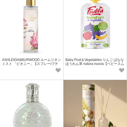
ASHLEIGH&BURWOOD ルームリネン
Baby Fruit＆Vegetables りんご ばなな
ミスト 「ピオニー」【スプレー/プチ
ほうれん草 natura nuova【ベビースム
ギフト/アロマ】
ージー】【オーガニック】