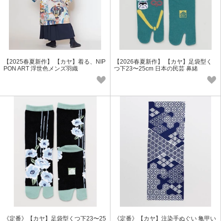
【2025春夏新作】 【カヤ】着る、NIP
【2026春夏新作】 【カヤ】足袋型く
PON ART 浮世色メンズ羽織
つ下23〜25cm 日本の民芸 鼻緒
《定番》【カヤ】足袋型くつ下23〜25
《定番》【カヤ】注染手ぬぐい 亀甲い