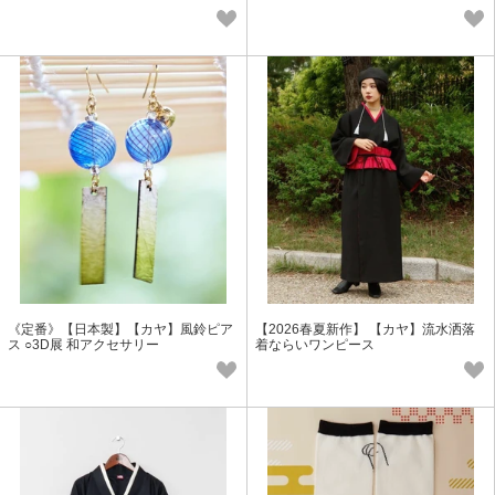
《定番》【日本製】【カヤ】風鈴ピア
【2026春夏新作】 【カヤ】流水洒落
ス ○3D展 和アクセサリー
着ならいワンピース