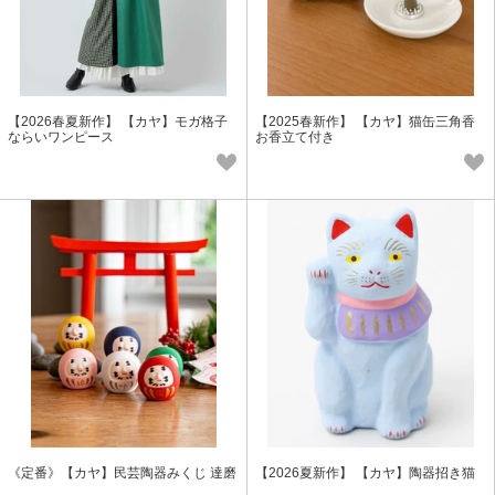
【2026春夏新作】 【カヤ】モガ格子
【2025春新作】 【カヤ】猫缶三角香
ならいワンピース
お香立て付き
《定番》【カヤ】民芸陶器みくじ 達磨
【2026夏新作】 【カヤ】陶器招き猫