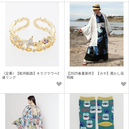
《定番》【欧州航路】キラフラワー2
【2025春夏新作】 【カヤ】透かし花
連リング
羽織