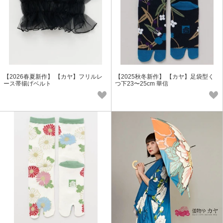
【2026春夏新作】 【カヤ】フリルレ
【2025秋冬新作】 【カヤ】足袋型く
ース帯揚げベルト
つ下23〜25cm 華信