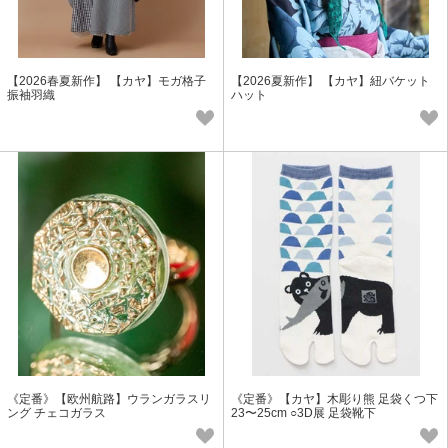
【2026春夏新作】 【カヤ】モガ格子
【2026夏新作】 【カヤ】紐バケット
振袖羽織
ハット
《定番》【欧州航路】ウランガラスリ
《定番》【カヤ】木彫り熊 足袋くつ下
ング チェコガラス
23〜25cm ○3D展 足袋靴下