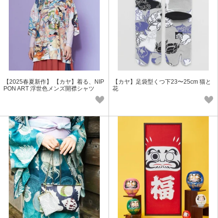
【2025春夏新作】 【カヤ】着る、NIP
【カヤ】足袋型くつ下23〜25cm 猫と
PON ART 浮世色メンズ開襟シャツ
花