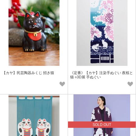
【カヤ】民芸陶器みくじ 招き猫
《定番》【カヤ】注染手ぬぐい 夜桜と
猫 ○3D展 手ぬぐい
SOLD OUT