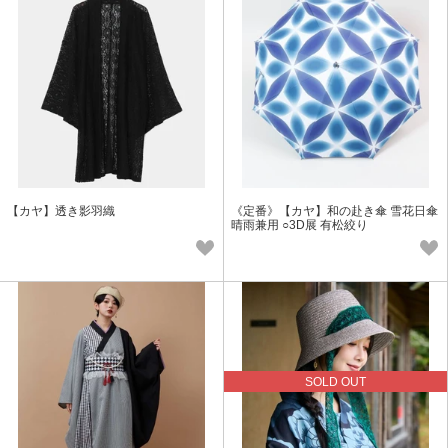
【カヤ】透き影羽織
《定番》【カヤ】和の赴き傘 雪花日傘
晴雨兼用 ○3D展 有松絞り
SOLD OUT