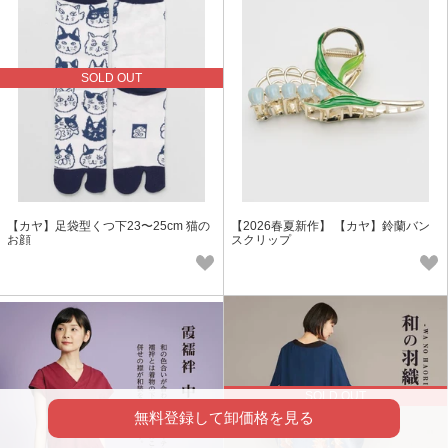
SOLD OUT
【カヤ】足袋型くつ下23〜25cm 猫の
【2026春夏新作】 【カヤ】鈴蘭バン
お顔
スクリップ
SOLD OUT
無料登録して卸価格を見る