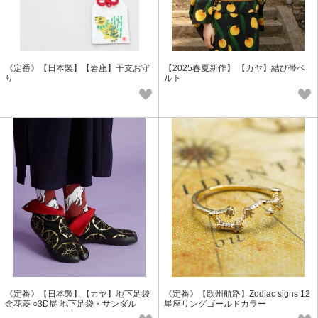
《定番》【日本製】【岩座】干支お守
【2025春夏新作】 【カヤ】結び帯ベ
り
ルト
《定番》【日本製】【カヤ】地下足袋
《定番》【欧州航路】Zodiac signs 12
金花菱 ○3D展 地下足袋・サンダル
星座リングゴールドカラー