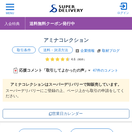
ログイン
MENU
送料無料クーポン発行中
入会特典
アミナコレクション
取引条件
送料・決済方法
企業情報
取材ブログ
4.6
（96件）
応援コメント「取引してよかったの声」
47件のコメント
アミナコレクションは
スーパーデリバリーで
卸販売しています。
スーパーデリバリーにご登録の上、ページ上から取引の申請をしてく
ださい。
営業日カレンダー