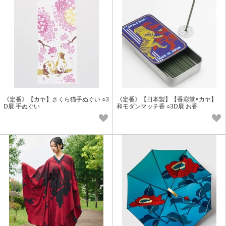
《定番》【カヤ】さくら猫手ぬぐい ○3
《定番》【日本製】【香彩堂×カヤ】
D展 手ぬぐい
和モダンマッチ香 ○3D展 お香