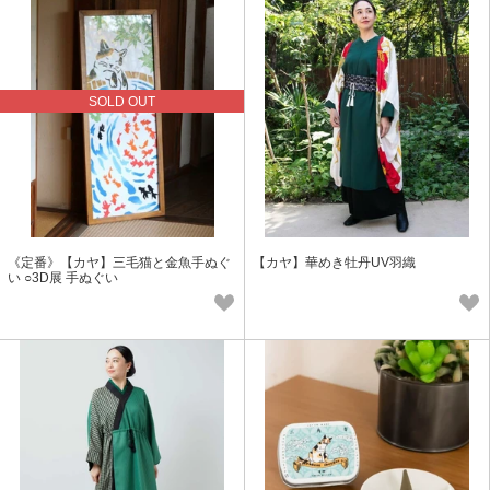
SOLD OUT
《定番》【カヤ】三毛猫と金魚手ぬぐ
【カヤ】華めき牡丹UV羽織
い ○3D展 手ぬぐい