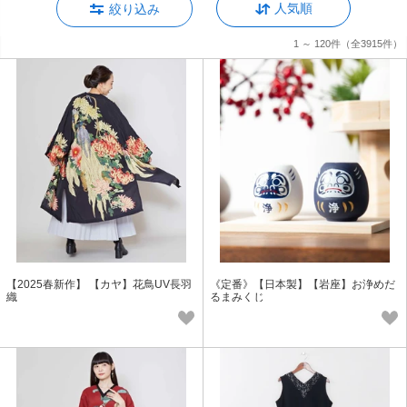
人気順
絞り込み
1 ～ 120件
（全3915件）
【2025春新作】 【カヤ】花鳥UV長羽
《定番》【日本製】【岩座】お浄めだ
織
るまみくじ