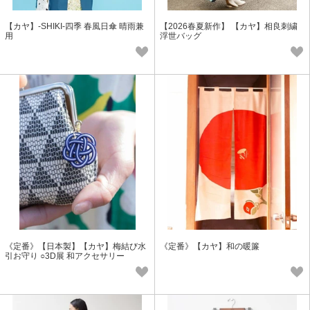
【カヤ】-SHIKI-四季 春風日傘 晴雨兼
【2026春夏新作】 【カヤ】相良刺繍
用
浮世バッグ
《定番》【日本製】【カヤ】梅結び水
《定番》【カヤ】和の暖簾
引お守り ○3D展 和アクセサリー