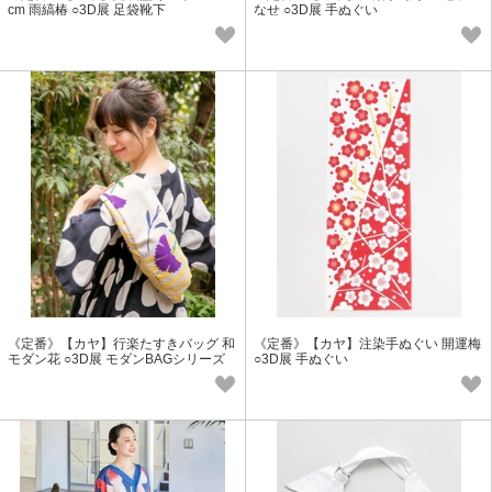
cm 雨縞椿 ○3D展 足袋靴下
なせ ○3D展 手ぬぐい
《定番》【カヤ】行楽たすきバッグ 和
《定番》【カヤ】注染手ぬぐい 開運梅
モダン花 ○3D展 モダンBAGシリーズ
○3D展 手ぬぐい