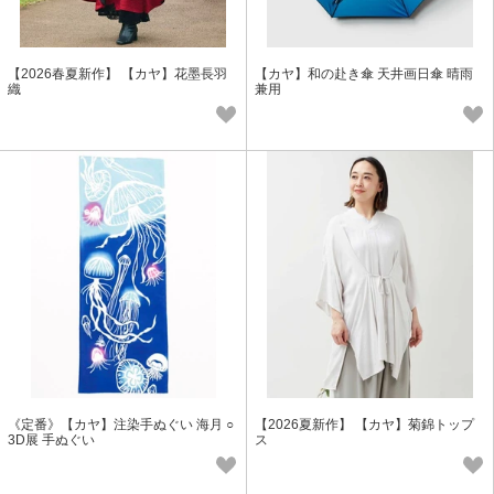
【2026春夏新作】 【カヤ】花墨長羽
【カヤ】和の赴き傘 天井画日傘 晴雨
織
兼用
《定番》【カヤ】注染手ぬぐい 海月 ○
【2026夏新作】 【カヤ】菊錦トップ
3D展 手ぬぐい
ス