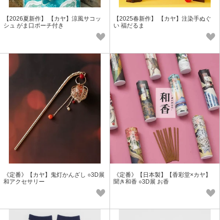
【2026夏新作】 【カヤ】涼風サコッ
【2025春新作】 【カヤ】注染手ぬぐ
シュ がま口ポーチ付き
い 福だるま
《定番》【カヤ】鬼灯かんざし ○3D展
《定番》【日本製】【香彩堂×カヤ】
和アクセサリー
聞き和香 ○3D展 お香