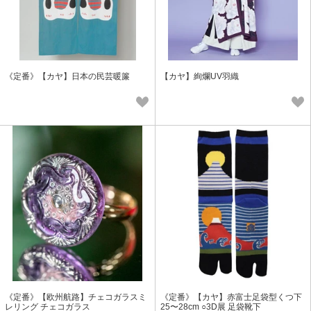
《定番》【カヤ】日本の民芸暖簾
【カヤ】絢爛UV羽織
《定番》【欧州航路】チェコガラスミ
《定番》【カヤ】赤富士足袋型くつ下
レリング チェコガラス
25〜28cm ○3D展 足袋靴下