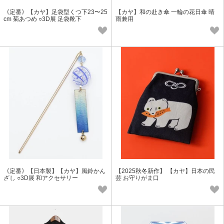
《定番》【カヤ】足袋型くつ下23〜25
【カヤ】和の赴き傘 一輪の花日傘 晴
cm 菊あつめ ○3D展 足袋靴下
雨兼用
《定番》【日本製】【カヤ】風鈴かん
【2025秋冬新作】 【カヤ】日本の民
ざし ○3D展 和アクセサリー
芸 お守りがま口