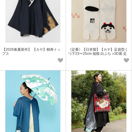
【2026春夏新作】 【カヤ】鶴寿トッ
《定番》【日本製】【カヤ】足袋型く
プス
つ下23〜25cm 福猫 白ぶち ○3D展 足
袋靴下