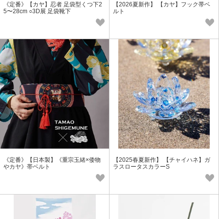
《定番》【カヤ】忍者 足袋型くつ下2
【2026夏新作】 【カヤ】フック帯ベ
5〜28cm ○3D展 足袋靴下
ルト
《定番》【日本製】《重宗玉緒×倭物
【2025春夏新作】 【チャイハネ】ガ
やカヤ》帯ベルト
ラスロータスカラーS