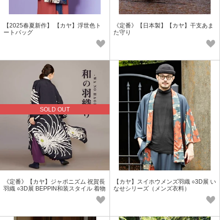
【2025春夏新作】 【カヤ】浮世色ト
《定番》【日本製】【カヤ】干支あま
ートバッグ
た守り
SOLD OUT
《定番》【カヤ】ジャポニズム 祝賀長
【カヤ】スイホウメンズ羽織 ○3D展 い
羽織 ○3D展 BEPPIN和装スタイル 着物
なせシリーズ（メンズ衣料）
羽織