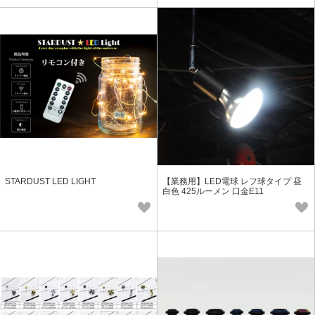
STARDUST LED LIGHT
【業務用】LED電球 レフ球タイプ 昼
白色 425ルーメン 口金E11