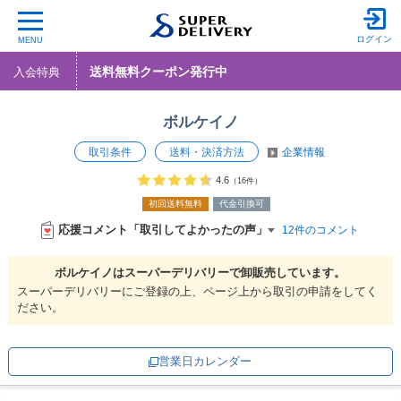
ログイン
MENU
送料無料クーポン発行中
入会特典
ボルケイノ
取引条件
送料・決済方法
企業情報
4.6
（16件）
初回送料無料
代金引換可
応援コメント「取引してよかったの声」
12件のコメント
ボルケイノは
スーパーデリバリーで
卸販売しています。
スーパーデリバリーにご登録の上、ページ上から取引の申請をしてく
ださい。
営業日カレンダー