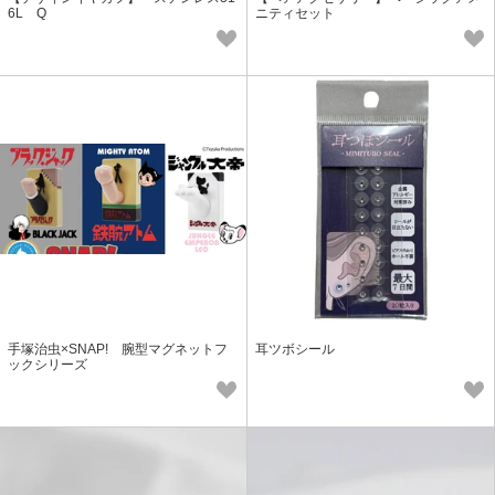
6L Q
ニティセット
手塚治虫×SNAP! 腕型マグネットフ
耳ツボシール
ックシリーズ