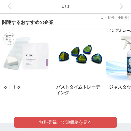
次へ
1
1 ～ 84件
（全84件）
関連するおすすめの企業
ｏｌｉｏ
パストタイムトレーデ
ジャスタウ
ィング
無料登録して卸価格を見る