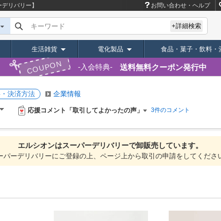
ーデリバリー】
お問い合わせ・ヘルプ
キーワード
+詳細検索
生活雑貨
電化製品
食品・菓子・飲料・
COUPON
送料無料クーポン発行中
入会特典
料・決済方法
企業情報
応援コメント「取引してよかったの声」
3件のコメント
エルシオンは
スーパーデリバリーで
卸販売しています。
ーパーデリバリーにご登録の上、ページ上から取引の申請をしてくださ