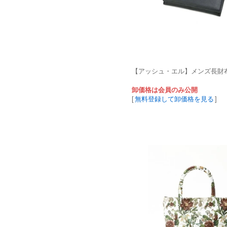
【アッシュ・エル】メンズ長財
卸価格は会員のみ公開
[
無料登録して卸価格を見る
]