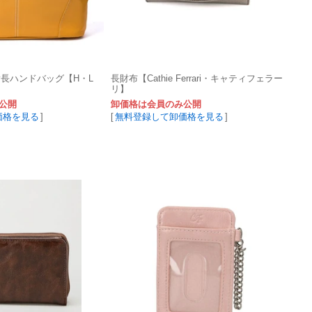
横長ハンドバッグ【H・L
長財布【Cathie Ferrari・キャティフェラー
リ】
公開
卸価格は会員のみ公開
価格を見る
]
[
無料登録して卸価格を見る
]