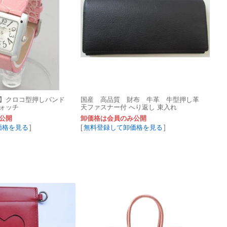
ル】クロコ型押しバンド
国産 高品質 財布 牛革 牛型押し革
ォッチ
天ファスナー付 へり返し 束入れ
公開
卸価格は会員のみ公開
価格を見る
]
[
無料登録して卸価格を見る
]