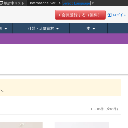
検討中リスト
International Ver.
Select Language
▼
会員登録する（無料）
ログイン
酒
什器・店舗資材
本
い。
1 ～ 85件
（全85件）