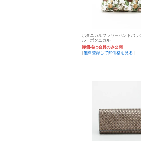
ボタニカルフラワーハンドバッ
ル ボタニカル
卸価格は会員のみ公開
[
無料登録して卸価格を見る
]