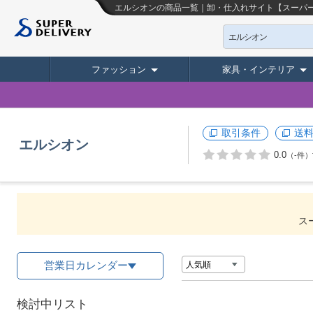
エルシオンの商品一覧｜卸・仕入れサイト【スーパ
エルシオン
ファッション
家具・インテリア
取引条件
送
エルシオン
0.0
（-件）
ス
営業日カレンダー
検討中リスト