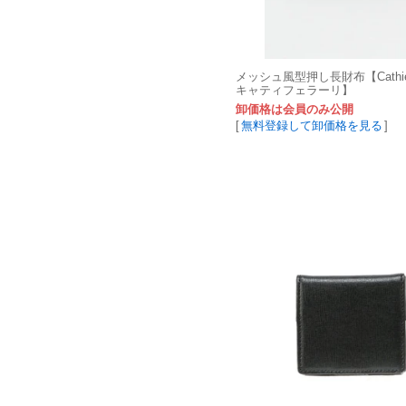
メッシュ風型押し長財布【Cathie F
キャティフェラーリ】
卸価格は会員のみ公開
[
無料登録して卸価格を見る
]