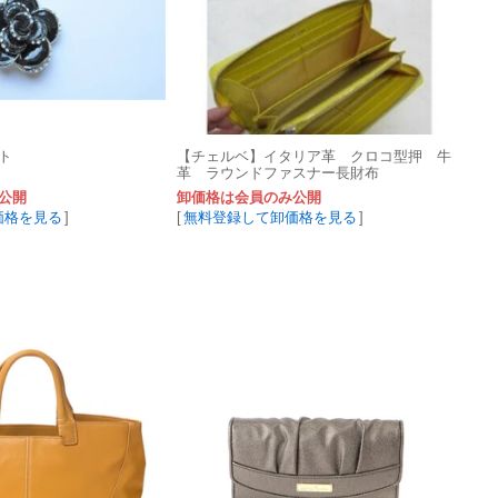
ト
【チェルベ】イタリア革 クロコ型押 牛
革 ラウンドファスナー長財布
公開
卸価格は会員のみ公開
価格を見る
]
[
無料登録して卸価格を見る
]