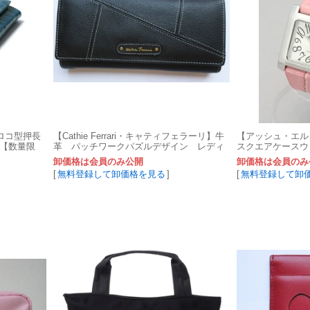
ロコ型押長
【Cathie Ferrari・キャティフェラーリ】牛
【アッシュ・エ
】【数量限
革 パッチワークパズルデザイン レディ
スクエアケースウ
ース長財布
卸価格は会員のみ公開
卸価格は会員のみ
[
無料登録して卸価格を見る
]
[
無料登録して卸