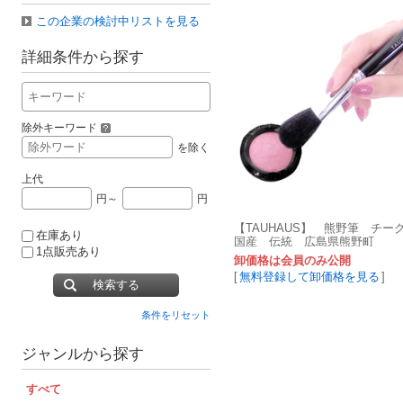
この企業の検討中リストを見る
詳細条件から探す
除外キーワード
を除く
上代
円～
円
【TAUHAUS】 熊野筆 チ
在庫あり
国産 伝統 広島県熊野町
1点販売あり
卸価格は会員のみ公開
[
無料登録して卸価格を見る
]
検索する
条件をリセット
ジャンルから探す
すべて