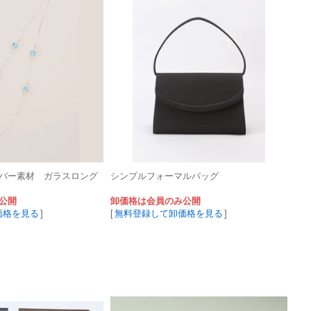
バー素材 ガラスロング
シンプルフォーマルバッグ
公開
卸価格は会員のみ公開
価格を見る
]
[
無料登録して卸価格を見る
]