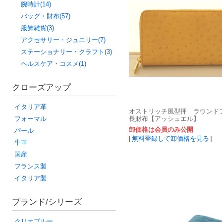
腕時計(14)
バッグ・財布(57)
服飾雑貨(3)
アクセサリー・ジュエリー(7)
ステーショナリー・クラフト(3)
ヘルスケア・コスメ(1)
クローズアップ
イタリア革
オストリッチ風型押 ラウンド
フォーマル
長財布【アッシュエル】
卸価格は会員のみ公開
パール
[
無料登録して卸価格を見る
]
牛革
国産
フランス製
イタリア製
ブランド/シリーズ
クリオブルー