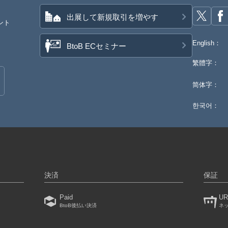
出展して新規取引を増やす
ント
English：
BtoB ECセミナー
繁體字：
简体字：
한국어：
決済
保証
Paid
UR
BtoB後払い決済
ネ