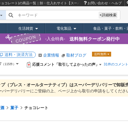
チョコレート)の商品一覧｜卸・仕入れサイト【スーパーデリバリー】
お問い合わせ・ヘルプ
キーワード
+詳細検索
生活雑貨
電化製品
食品・菓子・飲料・
COUPON
送料無料クーポン発行中
入会特典
送料・決済方法
送料無料
企業情報
取材ブログ
7
応援コメント「取引してよかったの声」
（115件）
31件のコメン
ップ（プレス・オールターナティブ）は
スーパーデリバリーで
卸販
ーパーデリバリーにご登録の上、ページ上から取引の申請をしてくださ
・酒
菓子
チョコレート