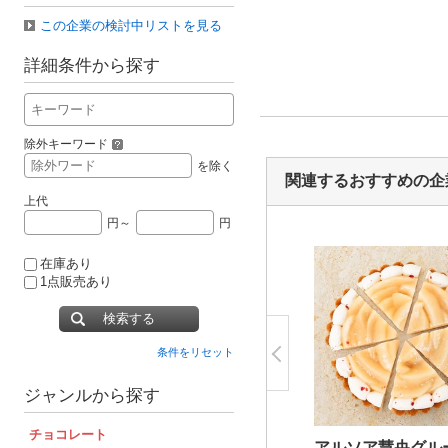
この企業の検討中リストを見る
詳細条件から探す
除外キーワード
を除く
関連するおすすめの企
上代
円～
円
在庫あり
1点販売あり
検索する
条件をリセット
ジャンルから探す
チョコレート
アルソア慧央グル