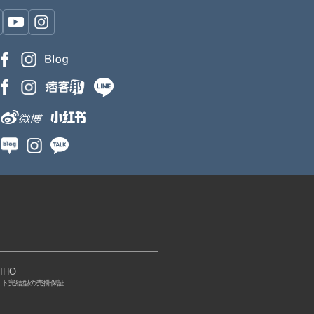
IHO
ット完結型の売掛保証