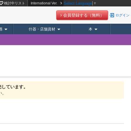
検討中リスト
International Ver.
Select Language
▼
会員登録する（無料）
ログイン
酒
什器・店舗資材
本
ト
売しています。
い。