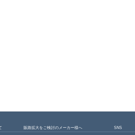
て
販路拡大をご検討のメーカー様へ
SNS