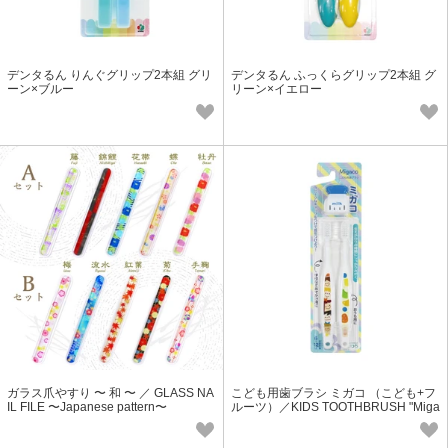
デンタるん りんぐグリップ2本組 グリ
デンタるん ふっくらグリップ2本組 グ
ーン×ブルー
リーン×イエロー
ガラス爪やすり 〜 和 〜 ／ GLASS NA
こども用歯ブラシ ミガコ （こども+フ
IL FILE 〜Japanese pattern〜
ルーツ）／KIDS TOOTHBRUSH "Miga
co" (Kids + Fruits)