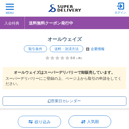
ログイン
MENU
送料無料クーポン発行中
入会特典
オールウェイズ
取引条件
送料・決済方法
企業情報
0.0
（-件）
オールウェイズは
スーパーデリバリーで
卸販売しています。
スーパーデリバリーにご登録の上、ページ上から取引の申請をしてく
ださい。
営業日カレンダー
人気順
絞り込み