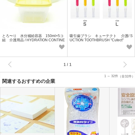
とろ〜り 水分補給容器 150ml×5コ
吸引歯ブラシ キューテクト 介護/ S
組 介護用品 / HYDRATION CONTINE
UCTION TOOTHBRUSH "Cutect"
R 150ml × 5pcs
次へ
1
1 ～ 32件
（全32件）
関連するおすすめの企業