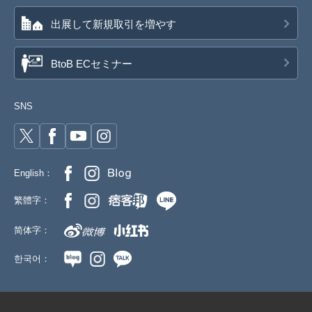
出展して新規取引を増やす
BtoB ECセミナー
SNS
English：
繁體字：
简体字：
한국어：