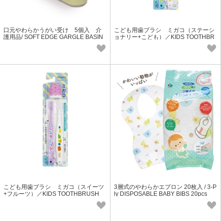
口元やわらかうがい受け 5個入 介
こども用歯ブラシ ミガコ（ステーシ
護用品/ SOFT EDGE GARGLE BASIN
ョナリー+こども）／KIDS TOOTHBR
5P
USH "Migaco" (Stationary + Kids)
こども用歯ブラシ ミガコ（スイーツ
3層式のやわらかエプロン 20枚入 / 3-P
+フルーツ）／KIDS TOOTHBRUSH
ly DISPOSABLE BABY BIBS 20pcs
"Migaco" (Sweets + Fruits)