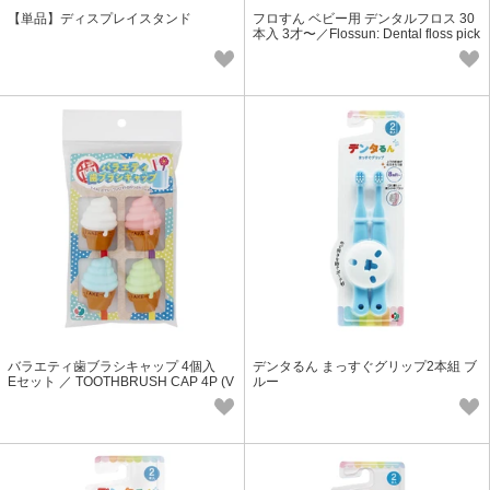
【単品】ディスプレイスタンド
フロすん ベビー用 デンタルフロス 30
本入 3才〜／Flossun: Dental floss pick
s for Baby 30P
バラエティ歯ブラシキャップ 4個入
デンタるん まっすぐグリップ2本組 ブ
Eセット ／ TOOTHBRUSH CAP 4P (V
ルー
er.E)