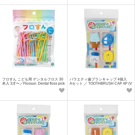
フロすん こども用 デンタルフロス 30
バラエティ歯ブラシキャップ 4個入
本入 3才〜／Flossun: Dental floss pick
Aセット ／ TOOTHBRUSH CAP 4P (V
s for Kids 30P
er.A)