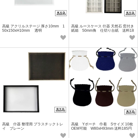
高級 アクリルステージ 厚さ10mm 1
高級 ルースケース 什器 天然石 窓付き
50x150xH10mm 透明
紙箱 50mm角 仕切り台紙 送料18
5円
高級 什器 整理用 プラスチックトレ
高級 Yポーチ 巾着 Sサイズ 10枚
イ プレーン
OEM可能 W80xH93mm 送料185円