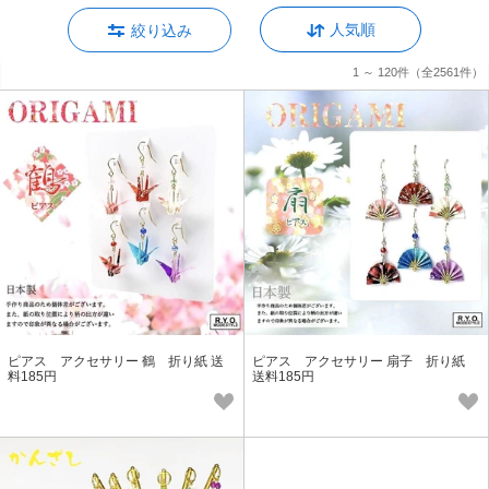
人気順
絞り込み
1 ～ 120件
（全2561件）
ピアス アクセサリー 鶴 折り紙 送
ピアス アクセサリー 扇子 折り紙
料185円
送料185円