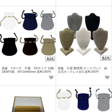
高級 Yポーチ 巾着 XSサイズ 10枚
高級 什器 整理用 ディスプレイ 組
OEM可能 W72xH85mm 送料185円
立式ネックレス台S 送料185円