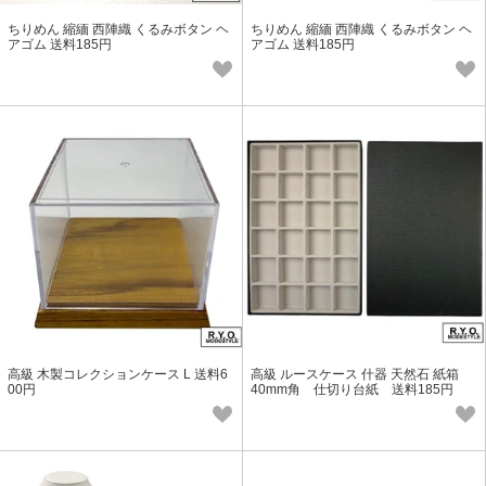
ちりめん 縮緬 西陣織 くるみボタン ヘ
ちりめん 縮緬 西陣織 くるみボタン ヘ
アゴム 送料185円
アゴム 送料185円
高級 木製コレクションケース L 送料6
高級 ルースケース 什器 天然石 紙箱
00円
40mm角 仕切り台紙 送料185円