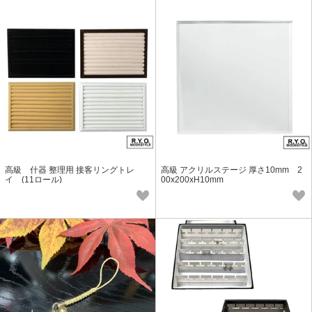
高級 什器 整理用 接客リングトレ
高級 アクリルステージ 厚さ10mm 2
イ (11ロール)
00x200xH10mm