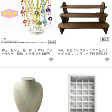
和玉 転写玉 桜 簪 日本製 アク
高級 什器 ディスプレイ アクセサリ
セサリー 和物 お土産 送料185円
ー 組立式ウッドラック 三段 送料185
円