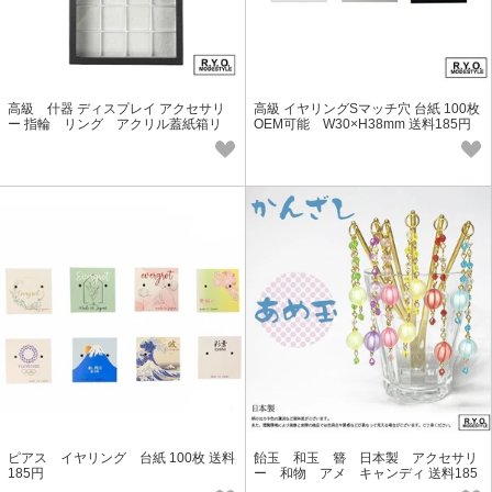
高級 什器 ディスプレイ アクセサリ
高級 イヤリングSマッチ穴 台紙 100枚
ー 指輪 リング アクリル蓋紙箱リ
OEM可能 W30×H38mm 送料185円
リング台紙入り S
ピアス イヤリング 台紙 100枚 送料
飴玉 和玉 簪 日本製 アクセサリ
185円
ー 和物 アメ キャンディ 送料185
円