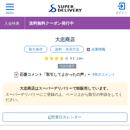
ログイン
MENU
送料無料クーポン発行中
入会特典
大忠商店
取引条件
送料・決済方法
企業情報
4.3
（13件）
代金引換可
応援コメント「取引してよかったの声」
4件のコメント
大忠商店は
スーパーデリバリーで
卸販売しています。
スーパーデリバリーにご登録の上、ページ上から取引の申請をしてく
ださい。
営業日カレンダー