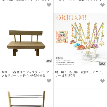
ション
(11ロール)
高級 什器 整理用 ディスプレイ ア
簪 扇子 折り紙 友禅紙 アクセサ
クセサリー ウッドベンチ型小物台
リー 送料185円