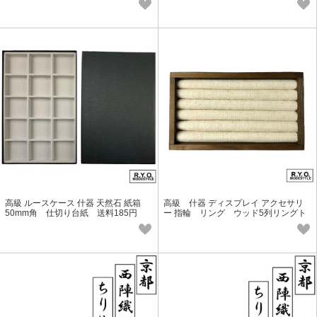
高級 ルースケース 什器 天然石 紙箱
高級 什器 ディスプレイ アクセサリ
50mm角 仕切り台紙 送料185円
ー 指輪 リング ウッド5列リングト
レイ