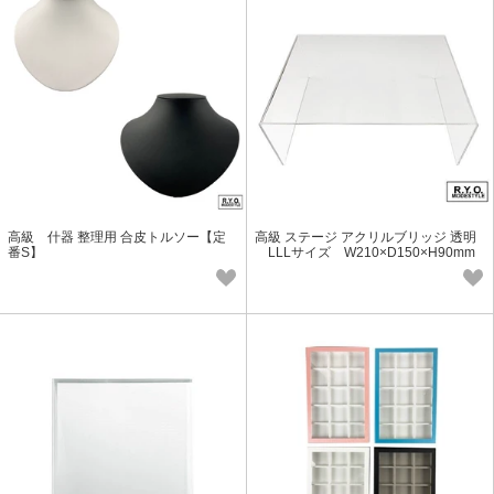
高級 什器 整理用 合皮トルソー【定
高級 ステージ アクリルブリッジ 透明
番S】
LLLサイズ W210×D150×H90mm