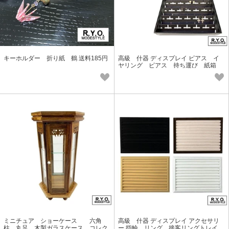
キーホルダー 折り紙 鶴 送料185円
高級 什器 ディスプレイ ピアス イ
ヤリング ピアス 持ち運び 紙箱
(30個入り)
ミニチュア ショーケース 六角
高級 什器 ディスプレイ アクセサリ
柱 丸足 木製ガラスケース コレク
ー 指輪 リング 接客リングトレイ