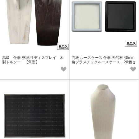
高級 什器 整理用 ディスプレイ 木
高級 ルースケース 什器 天然石 40mm
製トルソー 【角型】
角プラスチックルースケース 20個セ
ット 送料185円