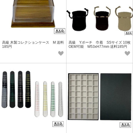
高級 木製コレクションケース M 送料
高級 Yポーチ 巾着 SSサイズ 10枚
185円
OEM可能 W53xH77mm 送料185円