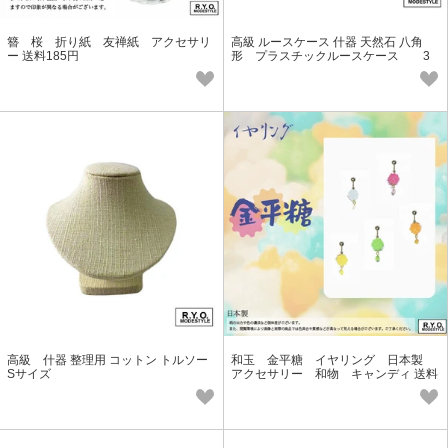
簪 桜 折り紙 友禅紙 アクセサリ
高級 ルースケース 什器 天然石 八角
ー 送料185円
形 プラスチックルースケース 3
個セット 送料185円
高級 什器 整理用 コットン トルソー
和玉 金平糖 イヤリング 日本製
Sサイズ
アクセサリー 和物 キャンディ 送料
185円