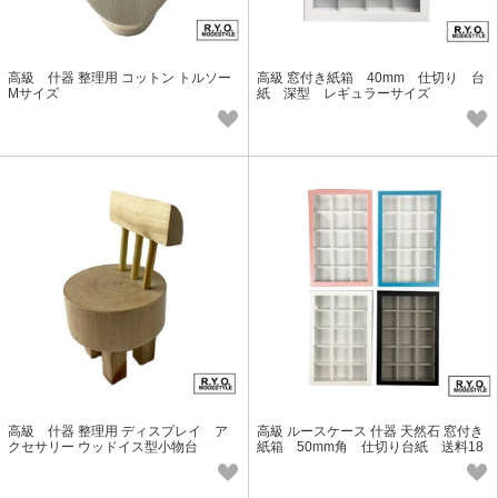
高級 什器 整理用 コットン トルソー
高級 窓付き紙箱 40mm 仕切り 台
Mサイズ
紙 深型 レギュラーサイズ
高級 什器 整理用 ディスプレイ ア
高級 ルースケース 什器 天然石 窓付き
クセサリー ウッドイス型小物台
紙箱 50mm角 仕切り台紙 送料18
5円