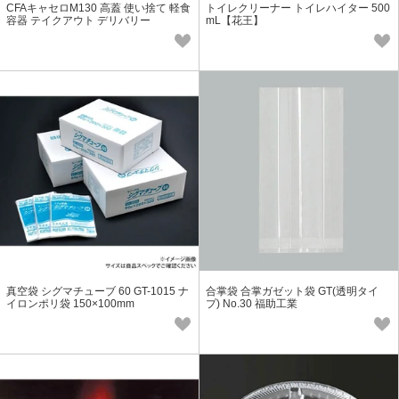
CFAキャセロM130 高蓋 使い捨て 軽食
トイレクリーナー トイレハイター 500
容器 テイクアウト デリバリー
mL【花王】
真空袋 シグマチューブ 60 GT-1015 ナ
合掌袋 合掌ガゼット袋 GT(透明タイ
イロンポリ袋 150×100mm
プ) No.30 福助工業