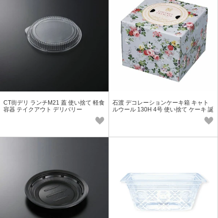
CT街デリ ランチM21 蓋 使い捨て 軽食
石渡 デコレーションケーキ箱 キャト
容器 テイクアウト デリバリー
ルウール 130H 4号 使い捨て ケーキ 誕
生日 持ち帰り