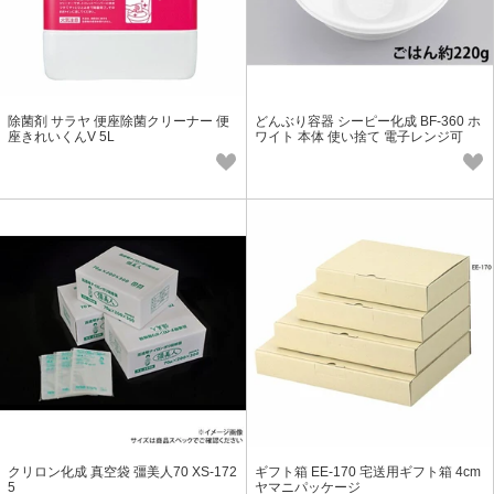
除菌剤 サラヤ 便座除菌クリーナー 便
どんぶり容器 シーピー化成 BF-360 ホ
座きれいくんV 5L
ワイト 本体 使い捨て 電子レンジ可
クリロン化成 真空袋 彊美人70 XS-172
ギフト箱 EE-170 宅送用ギフト箱 4cm
5
ヤマニパッケージ