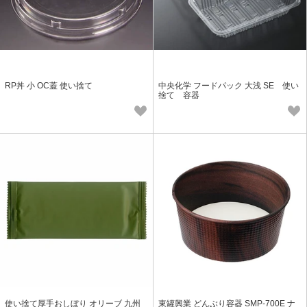
RP丼 小 OC蓋 使い捨て
中央化学 フードパック 大浅 SE 使い
捨て 容器
使い捨て厚手おしぼり オリーブ 九州
東罐興業 どんぶり容器 SMP-700E ナ