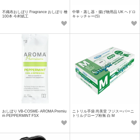
不織布おしぼり Fragrance おしぼり 檜
中華・蒸し器・揚げ物用品 UK ヘドロ
100本 今村紙工
キャッチャー(S)
おしぼり VB-COSME- AROMA Premiu
ニトリル手袋 尚美堂 フジスーパーニ
m PEPPERMINT FSX
トリルグローブ粉無 白 M