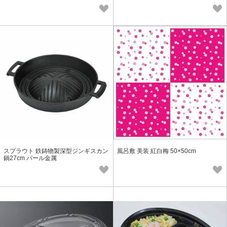
スプラウト 鉄鋳物製深型ジンギスカン
風呂敷 美装 紅白梅 50×50cm
鍋27cm パール金属