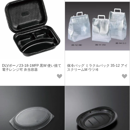
DLVボーノ23-18-1MFP 黒W 使い捨て
保冷バッグ ミラクルパック 35-12 アイ
電子レンジ可 弁当容器
スクリームM ウツヰ