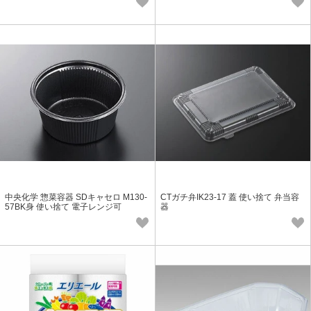
中央化学 惣菜容器 SDキャセロ M130-
CTガチ弁IK23-17 蓋 使い捨て 弁当容
57BK身 使い捨て 電子レンジ可
器