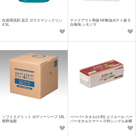
住居用洗剤 花王 ガラスマジックリン
テイクアウト用袋 NF耐油ポテト袋 S
4.5L
白無地 シモジマ
ソフトスクリット ボディーソープ 18L
ペーパータオル(小判) エリエール ペー
熊野油脂
パータオルスマート小判シングル未晒
200枚