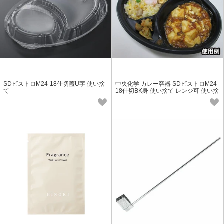
SDビストロM24-18仕切蓋U字 使い捨
中央化学 カレー容器 SDビストロM24-
て
18仕切BK身 使い捨て レンジ可 使い捨
て容器 テイクアウト