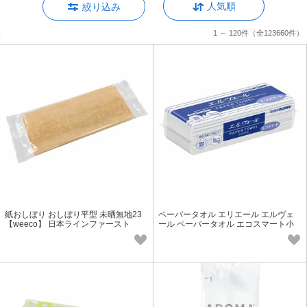
人気順
絞り込み
1 ～ 120件
（全123660件）
紙おしぼり おしぼり平型 未晒無地23
ペーパータオル エリエール エルヴェ
【weeco】 日本ラインファースト
ール ペーパータオル エコスマート小
判シングル200枚入