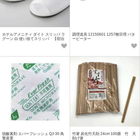
ホテルアメニティ ダイト スリッパ ラ
調理道具 12150601 1257柳宗理 バタ
グーン 白 使い捨てスリッパ 【宿泊
ービーター
業向け】
脱酸素剤 エバーフレッシュ QJ-30 鳥
竹箸 炭化竹天削 24cm 100膳 竹 天
繁産業
削げ箸