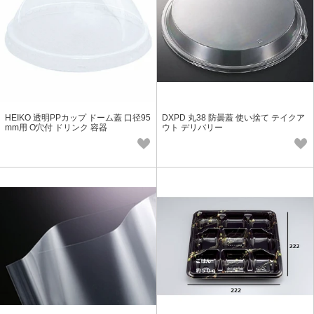
HEIKO 透明PPカップ ドーム蓋 口径95
DXPD 丸38 防曇蓋 使い捨て テイクア
mm用 O穴付 ドリンク 容器
ウト デリバリー