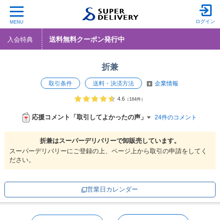
ログイン
MENU
送料無料クーポン発行中
入会特典
折兼
取引条件
送料・決済方法
企業情報
4.6
（184件）
応援コメント「取引してよかったの声」
24件のコメント
折兼は
スーパーデリバリーで
卸販売しています。
スーパーデリバリーにご登録の上、ページ上から取引の申請をしてく
ださい。
営業日カレンダー