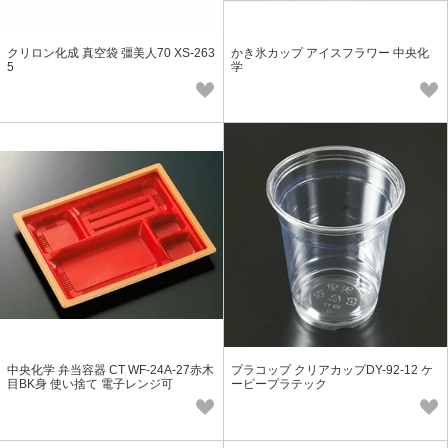
クリロン化成 真空袋 彊美人70 XS-263
かき氷カップ アイスフラワー 中央化
5
学
中央化学 弁当容器 CT WF-24A-27赤木
プラコップ クリアカップDY-92-12 ケ
目BK身 使い捨て 電子レンジ可
ーピープラテック