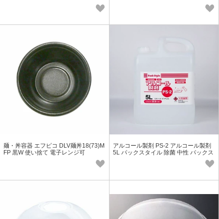
麺・丼容器 エフピコ DLV麺丼18(73)M
アルコール製剤 PS-2 アルコール製剤
FP 黒W 使い捨て 電子レンジ可
5L パックスタイル 除菌 中性 パックス
タイル