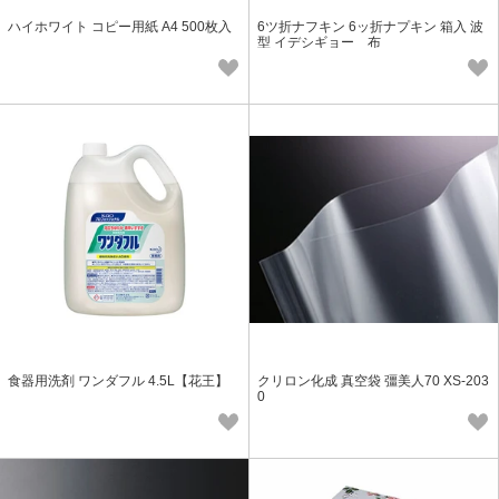
ハイホワイト コピー用紙 A4 500枚入
6ツ折ナフキン 6ッ折ナプキン 箱入 波
型 イデシギョー 布
食器用洗剤 ワンダフル 4.5L【花王】
クリロン化成 真空袋 彊美人70 XS-203
0