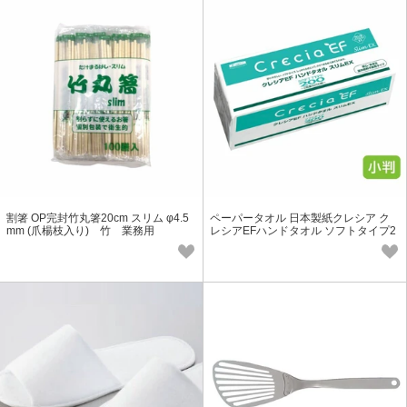
割箸 OP完封竹丸箸20cm スリム φ4.5
ペーパータオル 日本製紙クレシア ク
mm (爪楊枝入り) 竹 業務用
レシアEFハンドタオル ソフトタイプ2
00 スリムEX