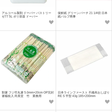
アルコール製剤 ドーバー パストリー
保鮮紙 グリーンパーチ 21 1/4切 日本
ゼ77 5L ポリ容器 ドーバー
紙パルプ商事
割箸 フジ竹丸箸 5.0mm×20cm OP完封
日本ラインファースト 不織布おしぼり
箸楊枝入 尚美堂 竹 業務用
RE S 平型 43g 185×200mm