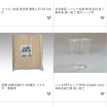
クリロン化成 真空袋 彊美人70 XS-142
弁当容器 シーピー化成 BF弁当10 金ノ
0
舞本体 使い捨て 電子レンジ可
割箸 白樺元禄8寸 100膳入 マスキ
バイオPETカップ HF92-12(φ92 12oz)
竹 業務用
赤松化成工業 使い捨て