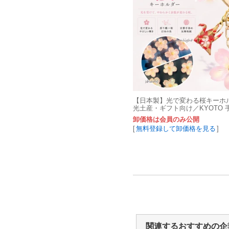
【日本製】光で変わる桜キーホ
光土産・ギフト向け／KYOTO 
和紙
卸価格は会員のみ公開
[
無料登録して卸価格を見る
]
関連するおすすめの企