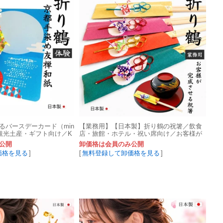
るバースデーカード（min
【業務用】【日本製】折り鶴の祝箸／飲食
／観光土産・ギフト向け／K
店・旅館・ホテル・祝い席向け／お客様が
禅和紙
完成させる祝箸
公開
卸価格は会員のみ公開
価格を見る
]
[
無料登録して卸価格を見る
]