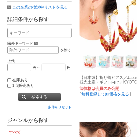
この企業の検討中リストを見る
詳細条件から探す
除外キーワード
を除く
上代
円～
円
【日本製】折り鶴ピアス／Japanes
在庫あり
観光土産・ギフト向け／KYOTO
1点販売あり
禅和紙
卸価格は会員のみ公開
[
無料登録して卸価格を見る
]
検索する
条件をリセット
ジャンルから探す
すべて