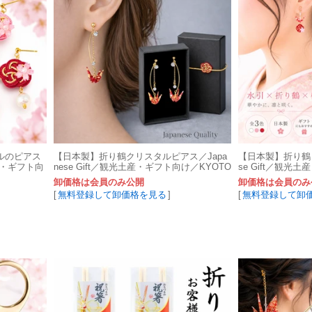
ルのピアス
【日本製】折り鶴クリスタルピアス／Japa
【日本製】折り鶴と
産・ギフト向
nese Gift／観光土産・ギフト向け／KYOTO
se Gift／観光
手染め友禅和紙
手染め友禅和紙
卸価格は会員のみ公開
卸価格は会員のみ
[
無料登録して卸価格を見る
]
[
無料登録して卸