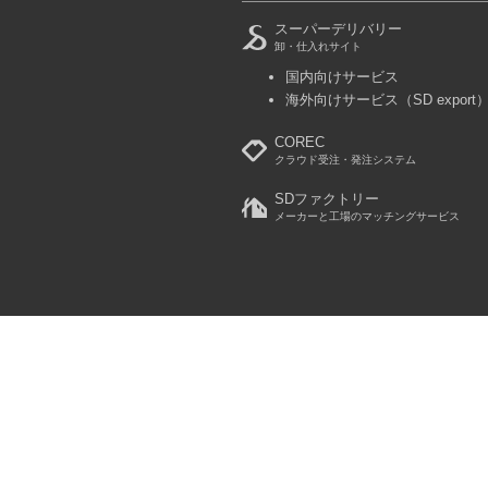
スーパーデリバリー
卸・仕入れサイト
国内向けサービス
海外向けサービス
（SD export
COREC
クラウド受注・発注システム
SDファクトリー
メーカーと工場のマッチングサービス