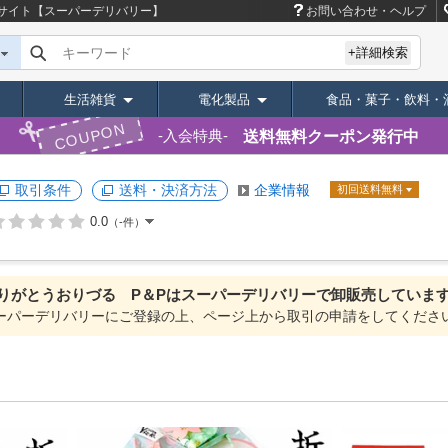
サイト【スーパーデリバリー】
お問い合わせ・ヘルプ
キーワード
+詳細検索
生活雑貨
電化製品
食品・菓子・飲料・
COUPON
送料無料クーポン発行中
入会特典
取引条件
送料・決済方法
企業情報
初回送料無料
0.0
（-件）
りがとうおりづる P＆Pは
スーパーデリバリーで
卸販売していま
ーパーデリバリーにご登録の上、ページ上から取引の申請をしてくださ