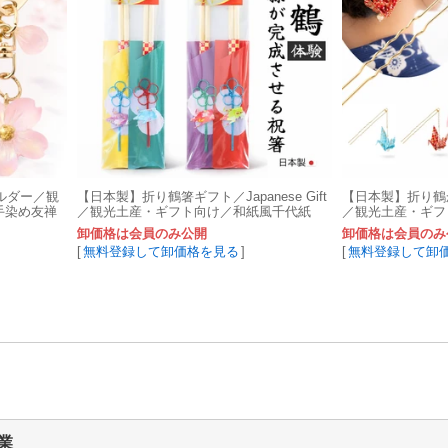
ルダー／観
【日本製】折り鶴箸ギフト／Japanese Gift
【日本製】折り鶴かんざ
手染め友禅
／観光土産・ギフト向け／和紙風千代紙
／観光土産・ギフト
友禅和紙
卸価格は会員のみ公開
卸価格は会員のみ
[
無料登録して卸価格を見る
]
[
無料登録して卸
業