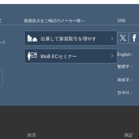
て
販路拡大をご検討のメーカー様へ
SNS
出展して新規取引を増やす
ント
English：
BtoB ECセミナー
繁體字：
简体字：
한국어：
決済
保証