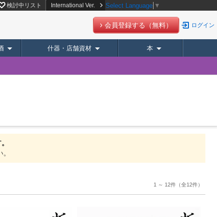
検討中リスト
International Ver.
Select Language
▼
会員登録する（無料）
ログイン
酒
什器・店舗資材
本
す。
い。
1 ～ 12件
（全12件）