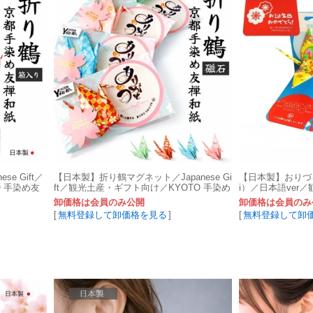
e Gift／
【日本製】折り鶴マグネット／Japanese Gi
【日本製】おりづ
 手染め友
ft／観光土産・ギフト向け／KYOTO 手染め
i）／日本語ver
友禅和紙
YOTO 手染め友
卸価格は会員のみ公開
卸価格は会員のみ
[
無料登録して卸価格を見る
]
[
無料登録して卸