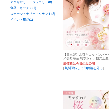
アクセサリー・ジュエリー(8)
食器・キッチン(1)
ステーショナリー・クラフト(2)
イベント用品(1)
【日本製】水引とコットンパー
／長野県産 羽衣水引／観光土
け／Japanese Gift
卸価格は会員のみ公開
[
無料登録して卸価格を見る
]