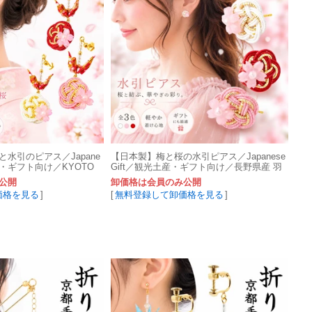
水引のピアス／Japane
【日本製】梅と桜の水引ピアス／Japanese
土産・ギフト向け／KYOTO
Gift／観光土産・ギフト向け／長野県産 羽
衣水引
公開
卸価格は会員のみ公開
価格を見る
]
[
無料登録して卸価格を見る
]