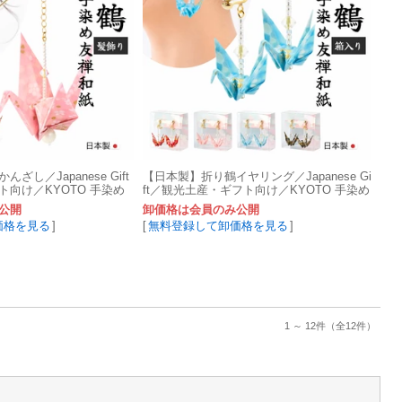
し／Japanese Gift
【日本製】折り鶴イヤリング／Japanese Gi
向け／KYOTO 手染め
ft／観光土産・ギフト向け／KYOTO 手染め
友禅和紙
公開
卸価格は会員のみ公開
価格を見る
]
[
無料登録して卸価格を見る
]
1 ～ 12件
（全12件）