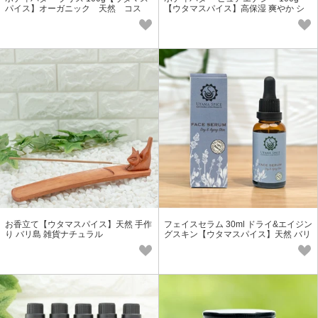
パイス】オーガニック 天然 コス
【ウタマスパイス】高保湿 爽やか シ
メ 保湿
トラス 元気
お香立て【ウタマスパイス】天然 手作
フェイスセラム 30ml ドライ&エイジン
り バリ島 雑貨ナチュラル
グスキン【ウタマスパイス】天然 バリ
オーガニック オイル