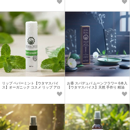
リップ ペパーミント【ウタマスパイ
お香 スパデュパ ムーンフラワー 6本入
ス】オーガニック コスメ リップ アロ
【ウタマスパイス】天然 手作り 精油
マ 天然 プチギフト バレンタイン
配合 リラックス ヨガ