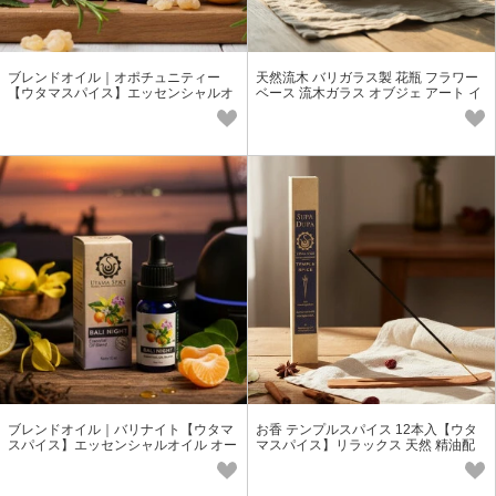
ブレンドオイル｜オポチュニティー
天然流木 バリガラス製 花瓶 フラワー
【ウタマスパイス】エッセンシャルオ
ベース 流木ガラス オブジェ アート イ
イル オーガニック アロマオイル
ンテリア雑貨 手作り 一点物
ブレンドオイル｜バリナイト【ウタマ
お香 テンプルスパイス 12本入【ウタ
スパイス】エッセンシャルオイル オー
マスパイス】リラックス 天然 精油配
ガニック アロマオイル
合 ヨガ オーガニック