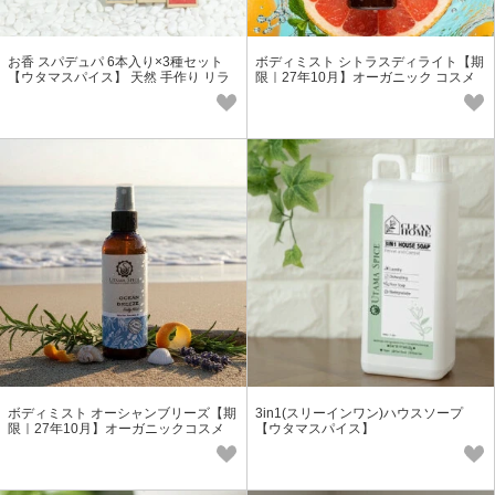
お香 スパデュパ 6本入り×3種セット
ボディミスト シトラスディライト【期
【ウタマスパイス】 天然 手作り リラ
限｜27年10月】オーガニック コスメ
ックス ヨガ オーガニック
アロマ デオドラントスプレー
ボディミスト オーシャンブリーズ【期
3in1(スリーインワン)ハウスソープ
限｜27年10月】オーガニックコスメ
【ウタマスパイス】
アロマ デオドラントスプレー 天然