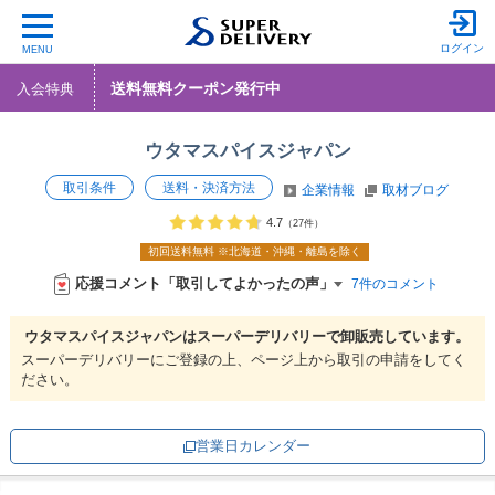
ログイン
MENU
送料無料クーポン発行中
入会特典
ウタマスパイスジャパン
取引条件
送料・決済方法
企業情報
取材ブログ
4.7
（27件）
初回送料無料
※北海道・沖縄・離島を除く
応援コメント「取引してよかったの声」
7件のコメント
ウタマスパイスジャパンは
スーパーデリバリーで
卸販売しています。
スーパーデリバリーにご登録の上、ページ上から取引の申請をしてく
ださい。
営業日カレンダー