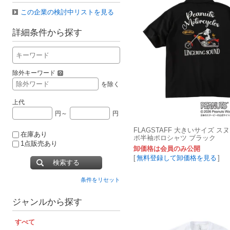
この企業の検討中リストを見る
詳細条件から探す
除外キーワード
を除く
上代
円～
円
FLAGSTAFF 大きいサイズ 
在庫あり
ボ半袖ポロシャツ ブラック
1点販売あり
卸価格は会員のみ公開
[
無料登録して卸価格を見る
]
検索する
条件をリセット
ジャンルから探す
すべて