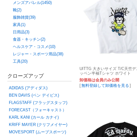
メンズアパレル(1450)
靴(2)
服飾雑貨(39)
家具(1)
日用品(3)
食器・キッチン(2)
ヘルスケア・コスメ(10)
レジャー・スポーツ用品(38)
工具(20)
UITTG 大きいサイズ T/C天竺
ッペン半袖Tシャツ ホワイト
クローズアップ
卸価格は会員のみ公開
[
無料登録して卸価格を見る
]
ADIDAS (アディダス)
BEN DAVIS (ベン デイビス)
FLAGSTAFF (フラッグスタッフ)
FORECAST（フォーキャスト）
KARL KANI (カール カナイ)
KRIFF MAYER (クリフメイヤー)
MOVESPORT (ムーブスポーツ)