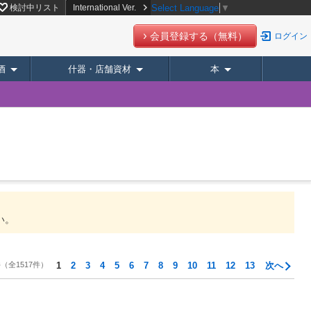
検討中リスト
International Ver.
Select Language
▼
会員登録する（無料）
ログイン
酒
什器・店舗資材
本
い。
件
（全1517件）
1
2
3
4
5
6
7
8
9
10
11
12
13
次へ