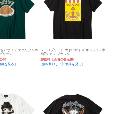
大きいサイズ ナポリタン半
レトロプリント 大きいサイズ オムライス半
クグリーン
袖Tシャツ ブラック
公開
卸価格は会員のみ公開
価格を見る
]
[
無料登録して卸価格を見る
]