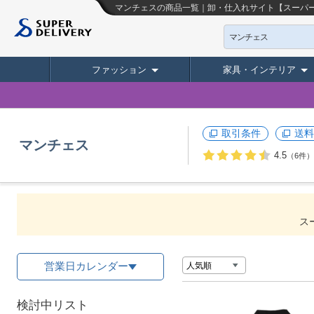
マンチェスの商品一覧｜卸・仕入れサイト【スーパ
マンチェス
ファッション
家具・インテリア
取引条件
送料
マンチェス
4.5
（6件）
ス
営業日カレンダー
検討中リスト