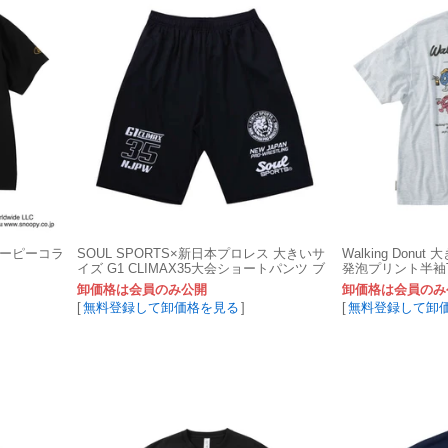
スヌーピーコラ
SOUL SPORTS×新日本プロレス 大きいサ
Walking Donu
イズ G1 CLIMAX35大会ショートパンツ ブ
発泡プリント半袖
ラック
卸価格は会員のみ公開
卸価格は会員のみ
[
無料登録して卸価格を見る
]
[
無料登録して卸