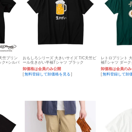
ズ 天竺プリン
おもしろシリーズ 大きいサイズ T/C天竺ビ
レトロプリント 
ック×シルバ
ール生きがい半袖Tシャツ ブラック
袖Tシャツ ダー
卸価格は会員のみ公開
卸価格は会員のみ
[
無料登録して卸価格を見る
]
[
無料登録して卸