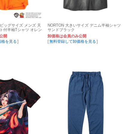
RY ビッグサイズ メンズ 天
NORTON 大きいサイズ デニム半袖シャツ
ト付半袖Tシャツ オレン
サンドブラック
公開
卸価格は会員のみ公開
価格を見る
]
[
無料登録して卸価格を見る
]