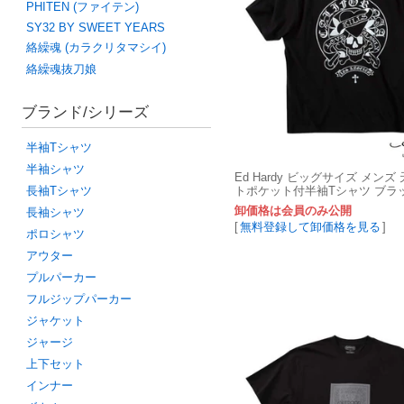
PHITEN (ファイテン)
SY32 BY SWEET YEARS
絡繰魂 (カラクリタマシイ)
絡繰魂抜刀娘
ブランド/シリーズ
半袖Tシャツ
半袖シャツ
Ed Hardy ビッグサイズ メン
長袖Tシャツ
トポケット付半袖Tシャツ ブラ
ー 3L 4L 5L 6L 8L
卸価格は会員のみ公開
長袖シャツ
[
無料登録して卸価格を見る
]
ポロシャツ
アウター
プルパーカー
フルジップパーカー
ジャケット
ジャージ
上下セット
インナー