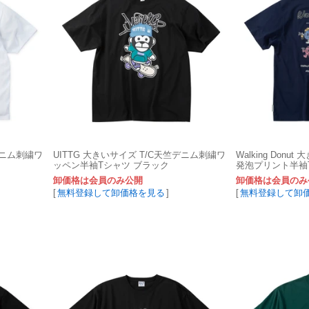
デニム刺繍ワ
UITTG 大きいサイズ T/C天竺デニム刺繍ワ
Walking Donu
ッペン半袖Tシャツ ブラック
発泡プリント半袖
卸価格は会員のみ公開
卸価格は会員のみ
[
無料登録して卸価格を見る
]
[
無料登録して卸