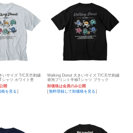
t 大きいサイズ T/C天竺刺繍
Walking Donut 大きいサイズ T/C天竺刺繍
Tシャツ ホワイト杢
発泡プリント半袖Tシャツ ブラック
公開
卸価格は会員のみ公開
価格を見る
]
[
無料登録して卸価格を見る
]