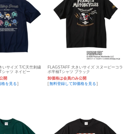
t 大きいサイズ T/C天竺刺繍
FLAGSTAFF 大きいサイズ スヌーピーコラ
Tシャツ ネイビー
ボ半袖Tシャツ ブラック
公開
卸価格は会員のみ公開
価格を見る
]
[
無料登録して卸価格を見る
]