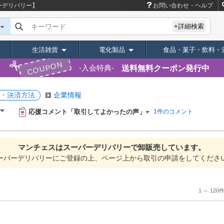
ーデリバリー】
お問い合わせ・ヘルプ
キーワード
+詳細検索
生活雑貨
電化製品
食品・菓子・飲料・
COUPON
送料無料クーポン発行中
入会特典
・決済方法
企業情報
応援コメント「取引してよかったの声」
1件のコメント
マンチェスは
スーパーデリバリーで
卸販売しています。
ーパーデリバリーにご登録の上、ページ上から取引の申請をしてくださ
1 ～ 120