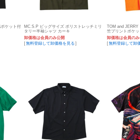
感ポケット付
MC.S.P ビッグサイズ ポリストレッチミリ
TOM and JER
タリー半袖シャツ カーキ
竺プリントポケッ
ジ 3L 4L 5L 6L 8L
卸価格は会員のみ公開
卸価格は会員のみ
[
無料登録して卸価格を見る
]
[
無料登録して卸