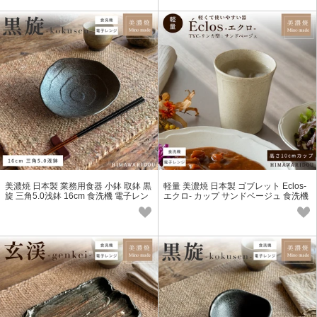
美濃焼 日本製 業務用食器 小鉢 取鉢 黒
軽量 美濃焼 日本製 ゴブレット Eclos-
旋 三角5.0浅鉢 16cm 食洗機 電子レン
エクロ- カップ サンドベージュ 食洗機
ジ対応
電子レンジ対応