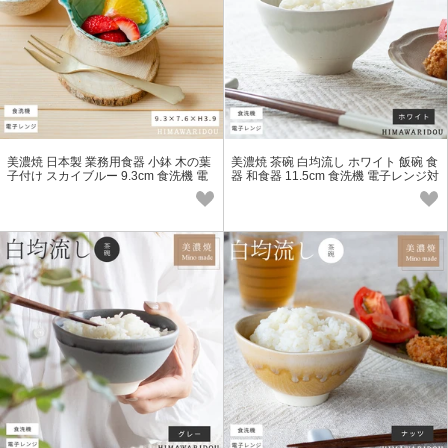
美濃焼 日本製 業務用食器 小鉢 木の葉
美濃焼 茶碗 白均流し ホワイト 飯碗 食
子付け スカイブルー 9.3cm 食洗機 電
器 和食器 11.5cm 食洗機 電子レンジ対
子レンジ対応
応