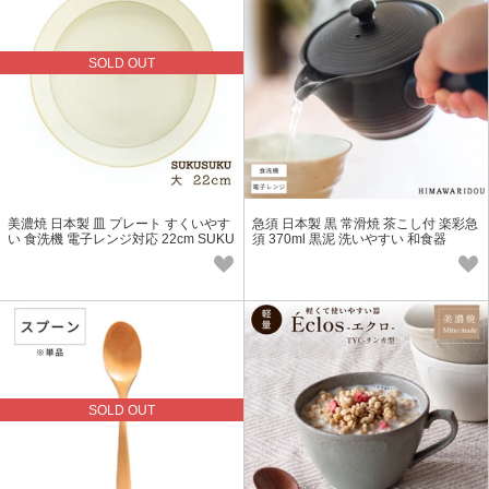
SOLD OUT
美濃焼 日本製 皿 プレート すくいやす
急須 日本製 黒 常滑焼 茶こし付 楽彩急
い 食洗機 電子レンジ対応 22cm SUKU
須 370ml 黒泥 洗いやすい 和食器
SUKU 大 チタンマットホワイト
SOLD OUT