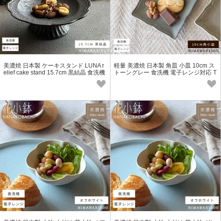
美濃焼 日本製 ケーキスタンド LUNA r
軽量 美濃焼 日本製 角皿 小皿 10cm ス
elief cake stand 15.7cm 黒結晶 食洗機
トーングレー 食洗機 電子レンジ対応 T
電子レンジ対応
YC-リンカ型 Eclos