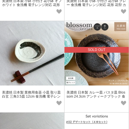
美濃焼 日本製 小鉢 小付け 花小鉢 オフ
美濃焼 日本製 小鉢 小付け 花小鉢 グレ
ホワイト 食洗機 電子レンジ対応 花形
ー 食洗機 電子レンジ対応 花形 花型 カ
花型 カフェ風 モダン
フェ風 モダン
SOLD OUT
美濃焼 日本製 業務用食器 小皿 取り皿
美濃焼 日本製 カレー皿 パスタ皿 Blos
白玄 三角3.5皿 12cm 食洗機 電子レン
som 24.3cm アンティークブラック 食
ジ対応
洗機 電子レンジ対応