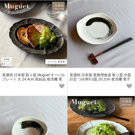
美濃焼 日本製 取り皿 Muguet オーバル
美濃焼 日本製 業務用食器 取り皿 中皿
プレート 大 24.4cm 黒結晶 食洗機 電
白玄 つゆ草6.0皿 20.2cm 食洗機 電子
子レンジ対応
レンジ対応