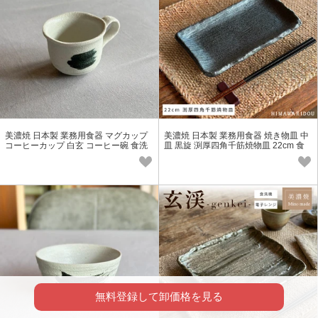
美濃焼 日本製 業務用食器 マグカップ
美濃焼 日本製 業務用食器 焼き物皿 中
コーヒーカップ 白玄 コーヒー碗 食洗
皿 黒旋 渕厚四角千筋焼物皿 22cm 食
機 電子レンジ対応
洗機 電子レンジ対応
無料登録して卸価格を見る