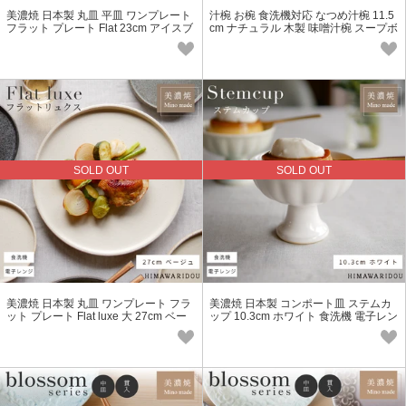
美濃焼 日本製 丸皿 平皿 ワンプレート
汁椀 お椀 食洗機対応 なつめ汁椀 11.5
フラット プレート Flat 23cm アイスブ
cm ナチュラル 木製 味噌汁椀 スープボ
ルー 食洗機 電子レンジ対応
ウル
SOLD OUT
SOLD OUT
美濃焼 日本製 丸皿 ワンプレート フラ
美濃焼 日本製 コンポート皿 ステムカ
ット プレート Flat luxe 大 27cm ベー
ップ 10.3cm ホワイト 食洗機 電子レン
ジュ 食洗機 電子レンジ対応
ジ対応