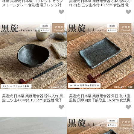
軽量 美濃焼 日本製 ゴブレット カップ
美濃焼 日本製 業務用食器 小鉢 珍味入
ストーングレー 食洗機 電子レンジ対
れ 白玄 三ツ山小付 10.5cm 食洗機 電
応 TYC-リンカ型 Eclos
子レンジ対応
美濃焼 日本製 業務用食器 珍味入れ 黒
美濃焼 日本製 業務用食器 角皿 取り皿
旋 三ツ山4.0中鉢 13.5cm 食洗機 電子
黒旋 渕厚四角千筋取皿 16.5cm 食洗機
レンジ対応
電子レンジ対応