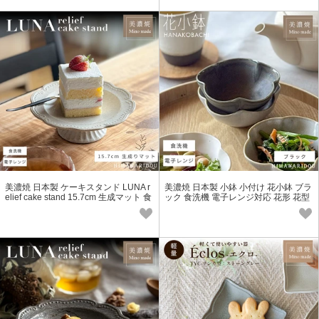
美濃焼 日本製 ケーキスタンド LUNA r
美濃焼 日本製 小鉢 小付け 花小鉢 ブラ
elief cake stand 15.7cm 生成マット 食
ック 食洗機 電子レンジ対応 花形 花型
洗機 電子レンジ対応
カフェ風 モダン