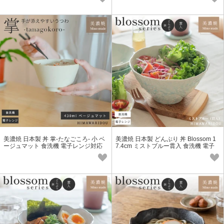
美濃焼 日本製 丼 掌-たなごころ- 小 ベ
美濃焼 日本製 どんぶり 丼 Blossom 1
ージュマット 食洗機 電子レンジ対応
7.4cm ミストブルー貫入 食洗機 電子
小丼
レンジ対応