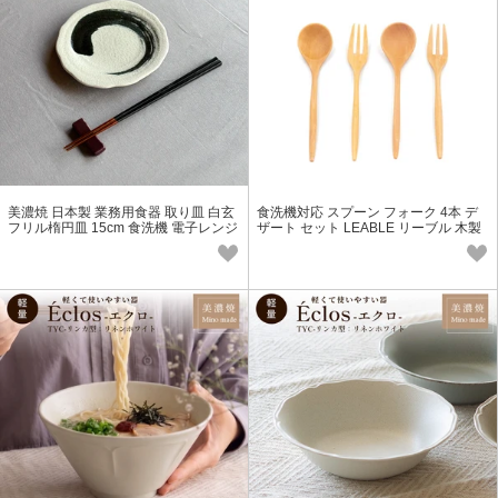
美濃焼 日本製 業務用食器 取り皿 白玄
食洗機対応 スプーン フォーク 4本 デ
フリル楕円皿 15cm 食洗機 電子レンジ
ザート セット LEABLE リーブル 木製
対応
カトラリー