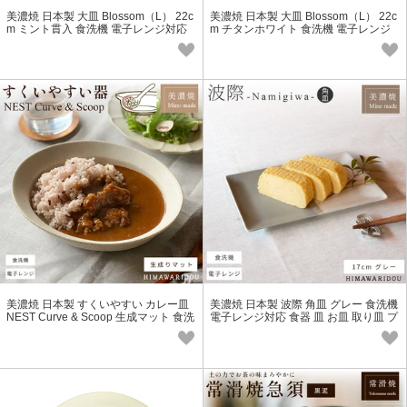
美濃焼 日本製 大皿 Blossom（L） 22c
美濃焼 日本製 大皿 Blossom（L） 22c
m ミント貫入 食洗機 電子レンジ対応
m チタンホワイト 食洗機 電子レンジ
対応
美濃焼 日本製 すくいやすい カレー皿
美濃焼 日本製 波際 角皿 グレー 食洗機
NEST Curve & Scoop 生成マット 食洗
電子レンジ対応 食器 皿 お皿 取り皿 プ
機 電子レンジ対応
レート