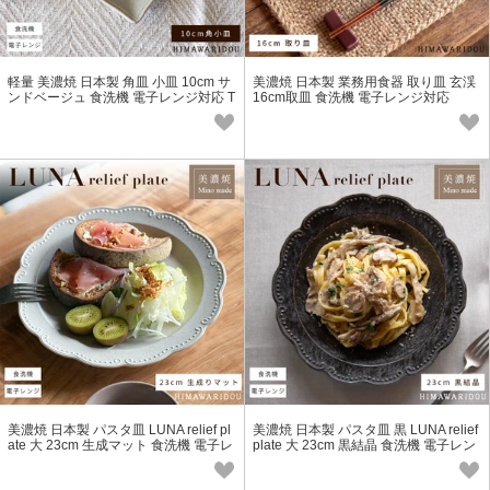
軽量 美濃焼 日本製 角皿 小皿 10cm サ
美濃焼 日本製 業務用食器 取り皿 玄渓
ンドベージュ 食洗機 電子レンジ対応 T
16cm取皿 食洗機 電子レンジ対応
YC-リンカ型 Eclos
美濃焼 日本製 パスタ皿 LUNA relief pl
美濃焼 日本製 パスタ皿 黒 LUNA relief
ate 大 23cm 生成マット 食洗機 電子レ
plate 大 23cm 黒結晶 食洗機 電子レン
ンジ対応
ジ対応