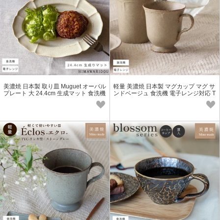
美濃焼 日本製 取り皿 Muguet オーバル
軽量 美濃焼 日本製 マグカップ マグ サ
プレート 大 24.4cm 生成マット 食洗機
ンドベージュ 食洗機 電子レンジ対応 T
電子レンジ対応
YC-リンカ型 Eclos