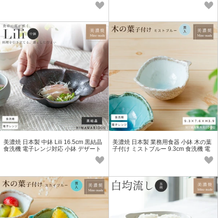
ボウル
ザートボウル
美濃焼 日本製 中鉢 Lili 16.5cm 黒結晶
美濃焼 日本製 業務用食器 小鉢 木の葉
食洗機 電子レンジ対応 小鉢 デザート
子付け ミストブルー 9.3cm 食洗機 電
ボウル
子レンジ対応