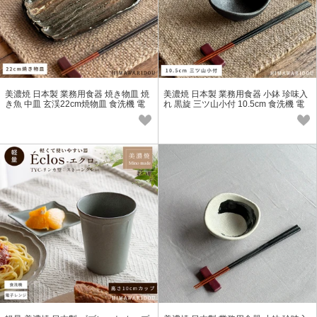
美濃焼 日本製 業務用食器 焼き物皿 焼
美濃焼 日本製 業務用食器 小鉢 珍味入
き魚 中皿 玄渓22cm焼物皿 食洗機 電
れ 黒旋 三ツ山小付 10.5cm 食洗機 電
子レンジ対応
子レンジ対応