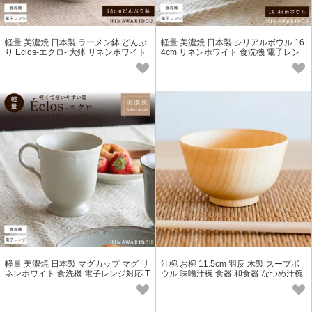
軽量 美濃焼 日本製 ラーメン鉢 どんぶ
軽量 美濃焼 日本製 シリアルボウル 16.
り Eclos-エクロ- 大鉢 リネンホワイト
4cm リネンホワイト 食洗機 電子レン
食洗機 電子レンジ対応
ジ対応 TYC-リンカ型 Eclos
軽量 美濃焼 日本製 マグカップ マグ リ
汁椀 お椀 11.5cm 羽反 木製 スープボ
ネンホワイト 食洗機 電子レンジ対応 T
ウル 味噌汁椀 食器 和食器 なつめ汁椀
YC-リンカ型 Eclos