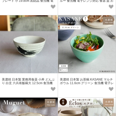
プレート 小 19.8cm 黒結晶 食洗機 電
ルー 食洗機 電子レンジ対応 食器 皿 お
子レンジ対応
皿 取り皿 プレート
美濃焼 日本製 業務用食器 小丼 どんぶ
美濃焼 日本製 お茶碗 KASANE マルチ
り 白玄 六兵衛飯碗大 12.5cm 食洗機
ボウル 11.6cm グリーン 食洗機 電子レ
電子レンジ対応
ンジ対応