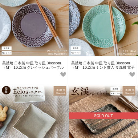
美濃焼 日本製 中皿 取り皿 Blossom
美濃焼 日本製 中皿 取り皿 Blossom
（M） 16.2cm グレイッシュパープル
（M） 16.2cm ミント貫入 食洗機 電子
食洗機 電子レンジ対応
レンジ対応
SOLD OUT