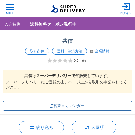
ログイン
MENU
送料無料クーポン発行中
入会特典
共信
取引条件
送料・決済方法
企業情報
0.0
（-件）
共信は
スーパーデリバリーで
卸販売しています。
スーパーデリバリーにご登録の上、ページ上から取引の申請をしてく
ださい。
営業日カレンダー
人気順
絞り込み