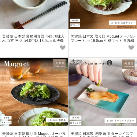
美濃焼 日本製 業務用食器 小鉢 珍味入
美濃焼 日本製 取り皿 Muguet オーバル
れ 白玄 三ツ山4.0中鉢 13.5cm 食洗機
プレート 小 19.8cm 生成マット 食洗機
電子レンジ対応
電子レンジ対応
美濃焼 日本製 取り皿 Muguet オーバル
美濃焼 日本製 波際 角皿 ターコイズブ