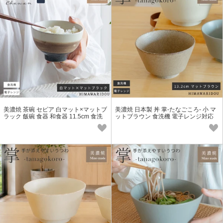
美濃焼 茶碗 セピア 白マット×マットブ
美濃焼 日本製 丼 掌-たなごころ- 小 マ
ラック 飯碗 食器 和食器 11.5cm 食洗
ットブラウン 食洗機 電子レンジ対応
機 電子レンジ対応
小丼