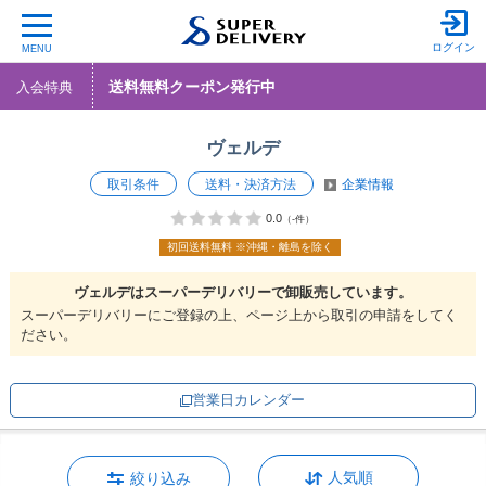
ログイン
MENU
送料無料クーポン発行中
入会特典
ヴェルデ
取引条件
送料・決済方法
企業情報
0.0
（-件）
初回送料無料
※沖縄・離島を除く
ヴェルデは
スーパーデリバリーで
卸販売しています。
スーパーデリバリーにご登録の上、ページ上から取引の申請をしてく
ださい。
営業日カレンダー
人気順
絞り込み