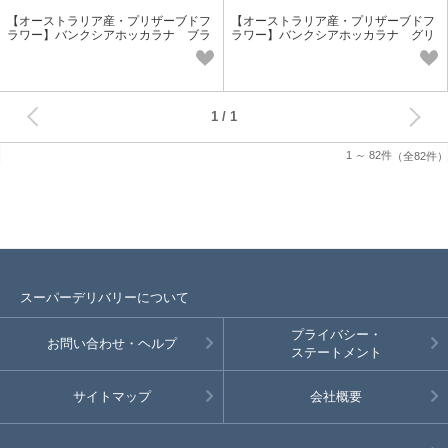
【オーストラリア産・プリザーブドフ
【オーストラリア産・プリザーブドフ
ラワー】バンクシアホッカラナ ブラ
ラワー】バンクシアホッカラナ グリ
ック
ーン 実もの花材 個性派花材
次へ
1
1 ～ 82件
（全82件）
スーパーデリバリーについて
プライバシー・
お問い合わせ・ヘルプ
ステートメント
サイトマップ
会社概要