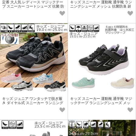
定番 大人気 レディース マジックテー
キッズ スニーカー 運動靴 通学靴 ラン
プ スニーカー コートシューズ 抗菌 防
ニングシューズ メッシュ 抗菌防臭 超
臭 カップインソール 18559
軽量 24871 レースアップ
キッズ ジュニア ワンタッチで脱ぎ履
キッズ スニーカー 運動靴 通学靴 マジ
き ダイヤル式 スニーカー ランニング
ックテープ ランニングシューズ メッ
シューズ 25876 軽量
シュ 抗菌防臭 超軽量 24871