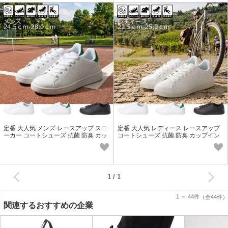
定番 大人気 メンズ レースアップ スニ
定番 大人気 レディース レースアップ
ーカー コートシューズ 抗菌 防臭 カッ
コートシューズ 抗菌 防臭 カップイン
プインソール 18558
ソール 18558
次へ
1
1 ～ 44件
（全44件）
関連するおすすめの企業