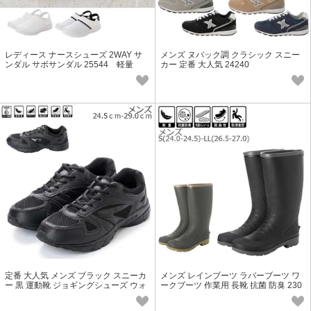
レディース ナースシューズ 2WAY サ
メンズ ヌバック調 クラシック スニー
ンダル サボサンダル 25544 軽量
カー 定番 大人気 24240
定番 大人気 メンズ ブラック スニーカ
メンズ レインブーツ ラバーブーツ ワ
ー 黒 運動靴 ジョギングシューズ ウォ
ークブーツ 作業用 長靴 抗菌 防臭 230
ーキングシューズ 通学 16548
81 軽量