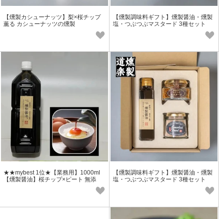
【燻製カシューナッツ】梨×桜チップ
【燻製調味料ギフト】燻製醤油・燻製
薫る カシューナッツの燻製
塩・つぶつぶマスタード 3種セット
★★mybest 1位★【業務用】1000ml
【燻製調味料ギフト】燻製醤油・燻製
【燻製醤油】桜チップ×ピート 無添
塩・つぶつぶマスタード 3種セット
加 冷燻製醤油