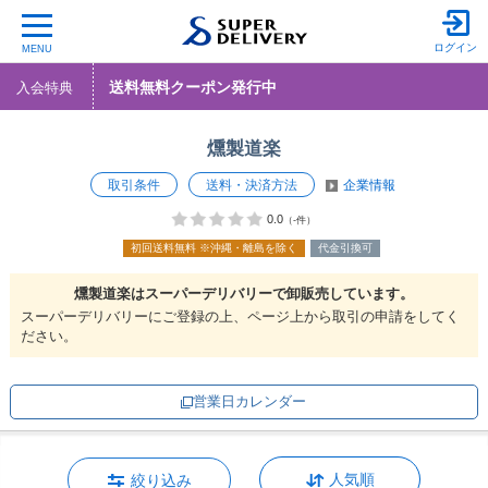
ログイン
MENU
送料無料クーポン発行中
入会特典
燻製道楽
取引条件
送料・決済方法
企業情報
0.0
（-件）
初回送料無料
※沖縄・離島を除く
代金引換可
燻製道楽は
スーパーデリバリーで
卸販売しています。
スーパーデリバリーにご登録の上、ページ上から取引の申請をしてく
ださい。
営業日カレンダー
人気順
絞り込み