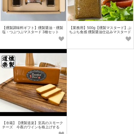
【燻製調味料ギフト】燻製醤油・燻製
【業務用】500g【燻製マスタード】ぷ
塩・つぶつぶマスタード 3種セット
ちぷち食感 燻製醤油仕込みマスタード
【冷蔵】【燻製道楽】至高のスモーク
チーズ 今夜のワインを格上げする