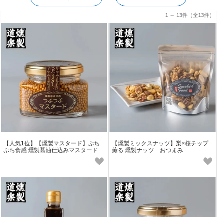
1 ～ 13件
（全13件）
【人気1位】【燻製マスタード】ぷち
【燻製ミックスナッツ】梨×桜チップ
ぷち食感 燻製醤油仕込みマスタード
薫る 燻製ナッツ おつまみ