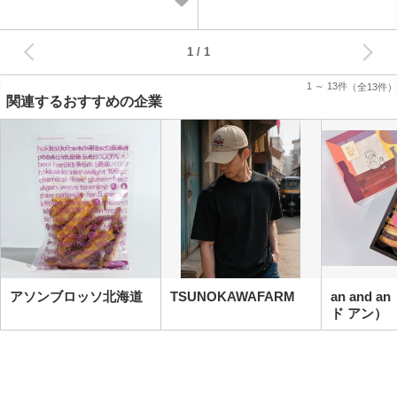
次へ
1
1 ～ 13件
（全13件）
関連するおすすめの企業
アソンブロッソ北海道
TSUNOKAWAFARM
an and 
ド アン）