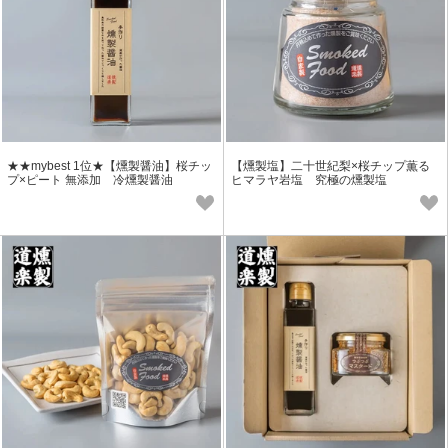
★★mybest 1位★【燻製醤油】桜チッ
【燻製塩】二十世紀梨×桜チップ薫る
プ×ピート 無添加 冷燻製醤油
ヒマラヤ岩塩 究極の燻製塩