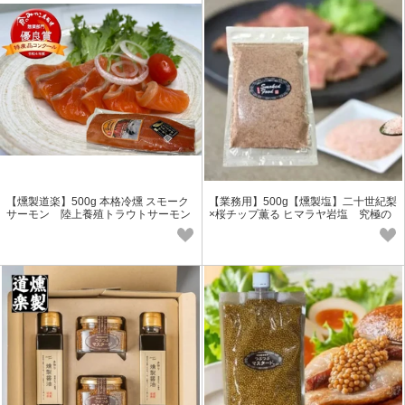
【燻製道楽】500g 本格冷燻 スモーク
【業務用】500g【燻製塩】二十世紀梨
サーモン 陸上養殖トラウトサーモン
×桜チップ薫る ヒマラヤ岩塩 究極の
燻製塩