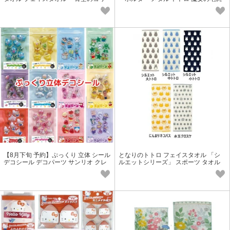
コ」 タオル スタジオジブリ
便 ポルコ カオナシ
【8月下旬 予約】ぷっくり 立体 シール
となりのトトロ フェイスタオル 「シ
デコシール デコパーツ サンリオ クレ
ルエットシリーズ」 スポーツ タオル
ヨンしんちゃん キャラクター
ジャガード スタジオジブリ