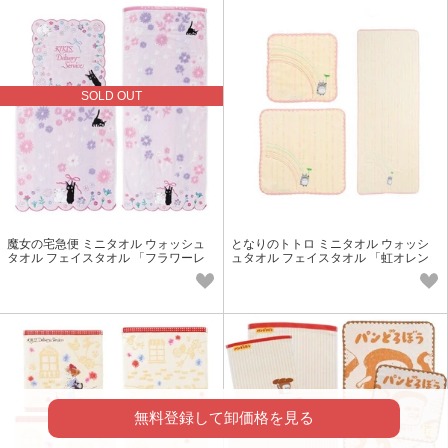
SOLD OUT
魔女の宅急便 ミニタオル ウォッシュ
となりのトトロ ミニタオル ウォッシ
タオル フェイスタオル 「フラワーレ
ュタオル フェイスタオル 「虹オレン
ーン」 ハンカチ スタジオジブリ
ジ」 タオル スタジオジブリ
無料登録して卸価格を見る