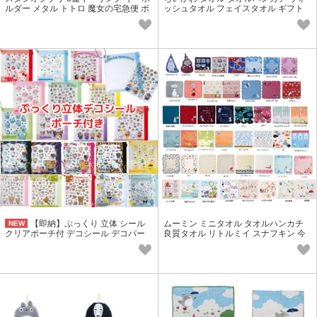
ルダー メタル トトロ 魔女の宅急便 ポ
ッシュタオル フェイスタオル ギフト
ルコ カオナシ
キャラクター雑貨
【即納】ぷっくり 立体 シール
ムーミン ミニタオル タオルハンカチ
NEW
クリアポーチ付 デコシール デコパー
良質タオル リトルミイ スナフキン 今
ツ サンリオ キャラクター
治タオル