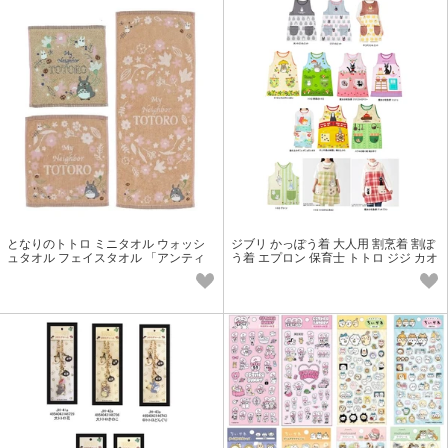
となりのトトロ ミニタオル ウォッシ
ジブリ かっぽう着 大人用 割烹着 割ぽ
ュタオル フェイスタオル 「アンティ
う着 エプロン 保育士 トトロ ジジ カオ
ークリーフ」 スタジオジブリ
ナシ ハウル