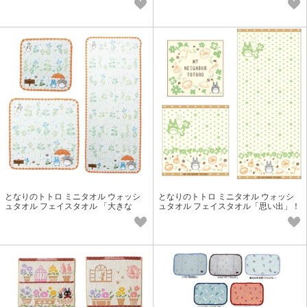
となりのトトロ ミニタオル ウォッシ
となりのトトロ ミニタオル ウォッシ
ュタオル フェイスタオル 「大きな
ュタオル フェイスタオル「思い出」！
傘」 タオル スタジオジブリ
スタジオジブリ