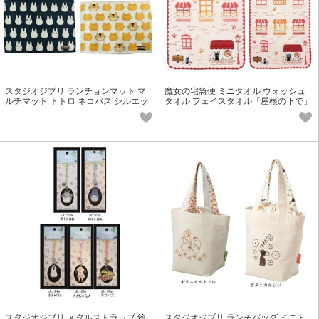
スタジオジブリ ランチョンマット マ
魔女の宅急便 ミニタオル ウォッシュ
ルチマット トトロ ネコバス シルエッ
タオル フェイスタオル「屋根の下で」
ト マット
タオル スタジオジブリ
スタジオジブリ メタルストラップ 鈴
スタジオジブリ ランチバッグ ミニト