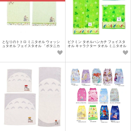
となりのトトロ ミニタオル ウォッシ
ピクミン タオルハンカチ フェイスタ
ュタオル フェイスタオル 「ボタニカ
オル キャラクター タオル ミニタオル
ルトトロ」 タオル スタジオジブリ
綿100％