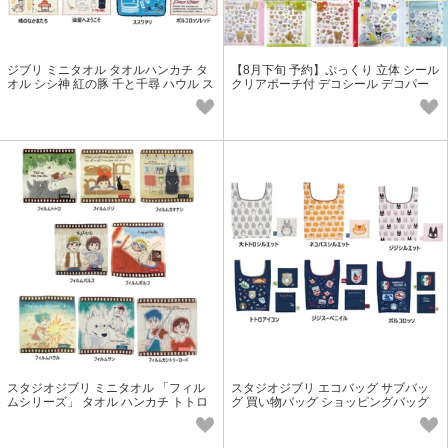
ジブリ ミニタオル タオルハンカチ タ
【8月下旬 予約】ぷっくり 立体 シール
オル シシ神 紅の豚 千と千尋 ハウル ス
クリアポーチ付 デコシール デコパー
タジオジブリ
ツ サンリオ キャラクター
スタジオジブリ ミニタオル 「フィル
スタジオジブリ エコバッグ サブバッ
ムシリーズ」 タオル ハンカチ トトロ
グ 買い物バッグ ショッピングバッグ
ジジ ラピュタ ハウル
トトロ 魔女の宅急便