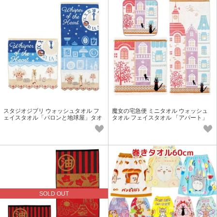
スタジオジブリ ウォッシュタオル フ
魔女の宅急便 ミニタオル ウォッシュ
ェイスタオル「バロンと地球屋」タオ
タオル フェイスタオル 「アパート」
ル トトロ 耳をすませば ネコ
タオル スタジオジブリ
SOLD OUT