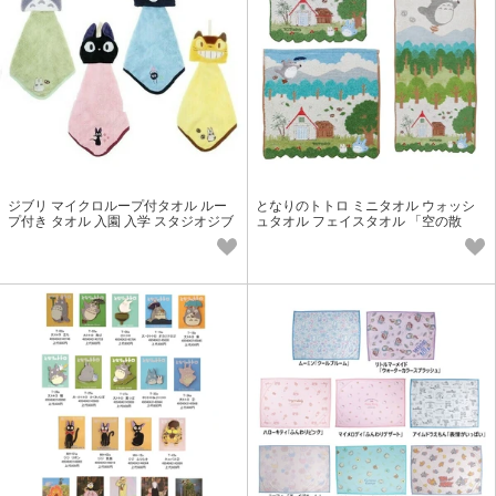
ジブリ マイクロループ付タオル ルー
となりのトトロ ミニタオル ウォッシ
プ付き タオル 入園 入学 スタジオジブ
ュタオル フェイスタオル 「空の散
リ トトロ ジジ カオナシ
歩」 タオル スタジオジブリ