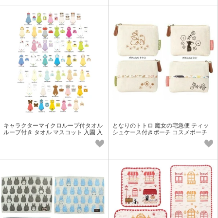
キャラクターマイクロループ付タオル
となりのトトロ 魔女の宅急便 ティッ
ループ付き タオル マスコット 入園 入
シュケース付きポーチ コスメポーチ
学 ディズニー サンリオ
化粧ポーチ スタジオジブリ