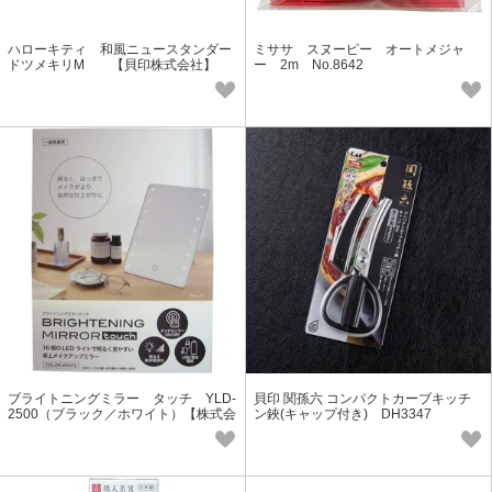
ハローキティ 和風ニュースタンダー
ミササ スヌーピー オートメジャ
ドツメキリM 【貝印株式会社】
ー 2m No.8642
ブライトニングミラー タッチ YLD-
貝印 関孫六 コンパクトカーブキッチ
2500（ブラック／ホワイト）【株式会
ン鋏(キャップ付き) DH3347
社ヤマムラ】