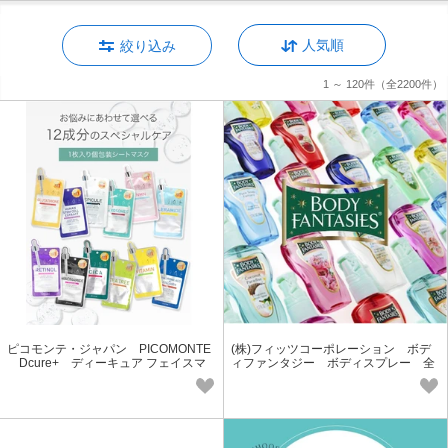
人気順
絞り込み
1 ～ 120件
（全2200件）
ピコモンテ・ジャパン PICOMONTE
(株)フィッツコーポレーション ボデ
Dcure+ ディーキュア フェイスマ
ィファンタジー ボディスプレー 全
スク 【全14種類】
12種