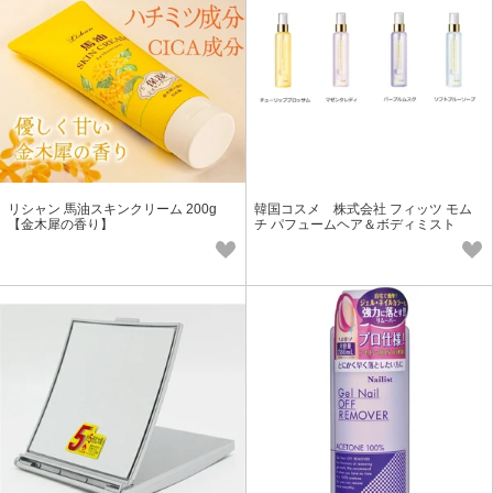
リシャン 馬油スキンクリーム 200g
韓国コスメ 株式会社 フィッツ モム
【金木犀の香り】
チ パフュームヘア＆ボディミスト
【全4種】