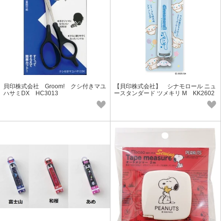
貝印株式会社 Groom! クシ付きマユ
【貝印株式会社】 シナモロール ニュ
ハサミDX HC3013
ースタンダード ツメキリ M KK2602