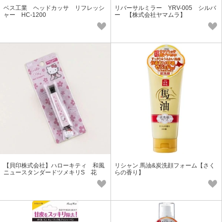
ベス工業 ヘッドカッサ リフレッシ
リバーサルミラー YRV-005 シルバ
ャー HC-1200
ー 【株式会社ヤマムラ】
【貝印株式会社】ハローキティ 和風
リシャン 馬油&炭洗顔フォーム【さく
ニュースタンダードツメキリS 花
らの香り】
桜 KK2536 (チャーム付き)