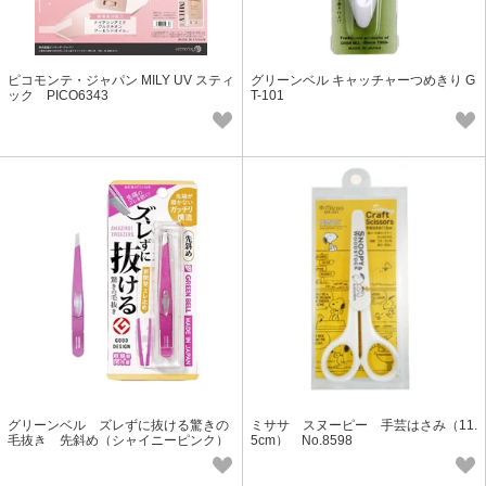
ピコモンテ・ジャパン MILY UV スティ
グリーンベル キャッチャーつめきり G
ック PICO6343
T-101
グリーンベル ズレずに抜ける驚きの
ミササ スヌーピー 手芸はさみ（11.
毛抜き 先斜め（シャイニーピンク）
5cm） No.8598
GT-235