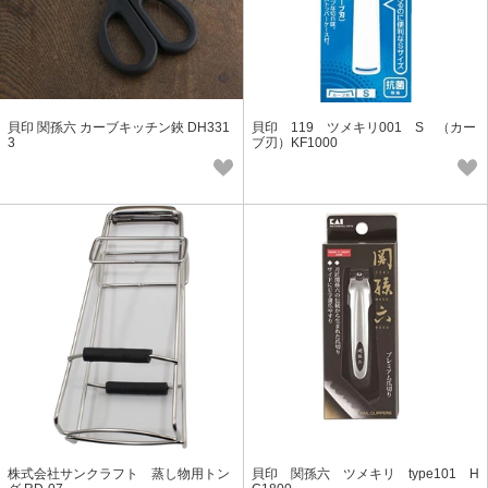
貝印 関孫六 カーブキッチン鋏 DH331
貝印 119 ツメキリ001 S （カー
3
ブ刃）KF1000
株式会社サンクラフト 蒸し物用トン
貝印 関孫六 ツメキリ type101 H