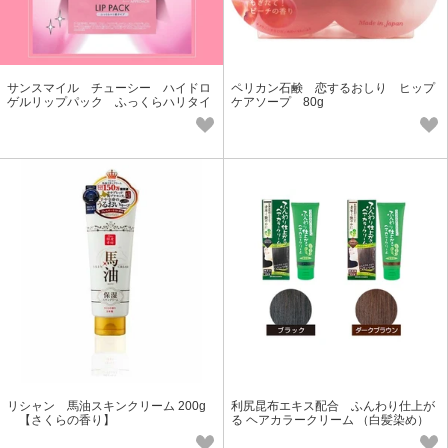
サンスマイル チューシー ハイドロ
ペリカン石鹸 恋するおしり ヒップ
ゲルリップパック ふっくらハリタイ
ケアソープ 80g
プ LP85
リシャン 馬油スキンクリーム 200g
利尻昆布エキス配合 ふんわり仕上が
【さくらの香り】
る ヘアカラークリーム （白髪染め）
【カラー2種】