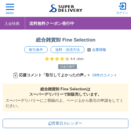
ログイン
MENU
送料無料クーポン発行中
入会特典
総合雑貨卸 Fine Selection
取引条件
送料・決済方法
企業情報
4.4
（65件）
代金引換可
応援コメント「取引してよかったの声」
19件のコメント
総合雑貨卸 Fine Selectionは
スーパーデリバリーで
卸販売しています。
スーパーデリバリーにご登録の上、ページ上から取引の申請をしてく
ださい。
営業日カレンダー