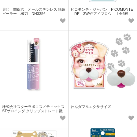
貝印 関孫六 オールステンレス 鋭角
ピコモンテ・ジャパン PICOMONTE
ピーラー 極刃 DH3356
DE 3WAYアイブロウ 【全6種
類】
株式会社スターラボコスメティックス
わんダフルエクササイズ
STサロイング クリップストレート艶
ブラシ STB1500