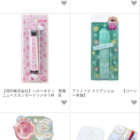
チ 15mL
【貝印株式会社】ハローキティ 和風
アイトーク クリアジェル 【コージ
ニュースタンダードツメキリM 花
ー本舗】
桜 KK2533 (チャーム付き)