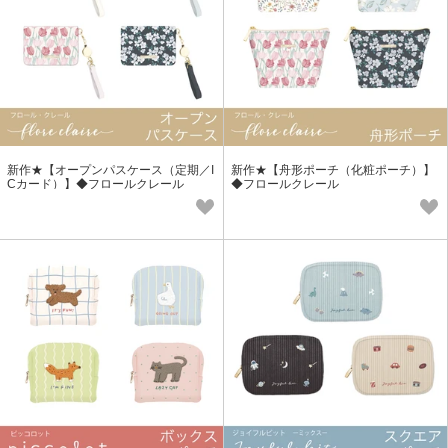
新作★【オープンパスケース（定期／I
新作★【舟形ポーチ（化粧ポーチ）】
Cカード）】◆フロールクレール
◆フロールクレール