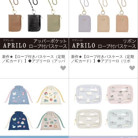
新作★【ロープ付きパスケース（定期
新作★【ロープ付きパスケース（定期
／ICカード）】◆アプリーロ（アッパ
／ICカード）】◆アプリーロ（リボ
ーポケット）
ン）