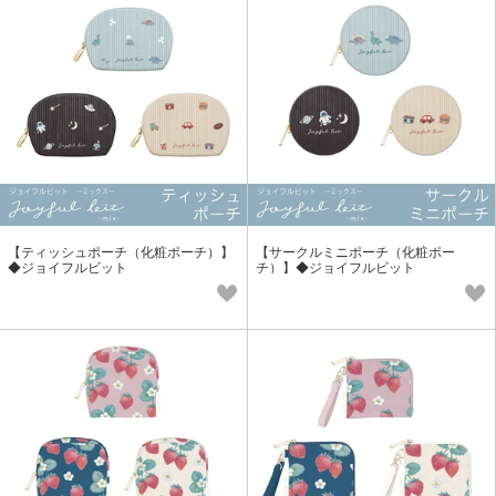
【ティッシュポーチ（化粧ポーチ）】
【サークルミニポーチ（化粧ポー
◆ジョイフルビット
チ）】◆ジョイフルビット