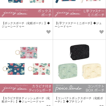
【ボックスポーチ（化粧ポーチ）】◆
【L字ファスナーミニポーチ】◆ジュ
ジューシードゥー
ーシードゥー
【カラビナ付きティッシュポーチ（化
【コンパクトボックスポーチ（化粧ポ
粧ポーチ）】◆ジューシードゥー
ーチ）】◆プチリンド