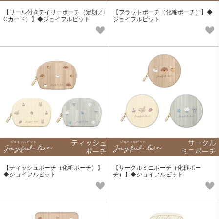
【リール付きデイリーポーチ（定期／I
【フラットポーチ（化粧ポーチ）】◆
Cカード）】◆ジョイフルビット
ジョイフルビット
【ティッシュポーチ（化粧ポーチ）】
【サークルミニポーチ（化粧ポー
◆ジョイフルビット
チ）】◆ジョイフルビット