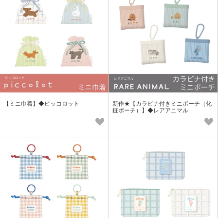
【ミニ巾着】◆ピッコロット
新作★【カラビナ付きミニポーチ（化
粧ポーチ）】◆レアアニマル