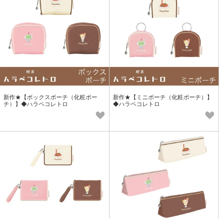
新作★【ボックスポーチ（化粧ポー
新作★【ミニポーチ（化粧ポーチ）】
チ）】◆ハラペコレトロ
◆ハラペコレトロ