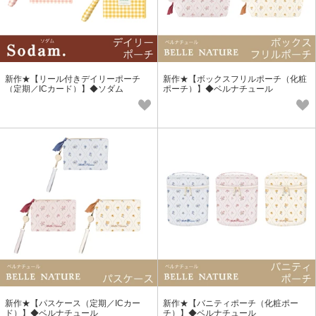
新作★【リール付きデイリーポーチ
新作★【ボックスフリルポーチ（化粧
（定期／ICカード）】◆ソダム
ポーチ）】◆ベルナチュール
新作★【パスケース（定期／ICカー
新作★【バニティポーチ（化粧ポー
ド）】◆ベルナチュール
チ）】◆ベルナチュール