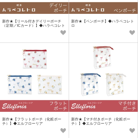
新作★【リール付きデイリーポーチ
新作★【ペンポーチ】◆ハラペコレト
（定期／ICカード）】◆ハラペコレト
ロ
ロ
新作★【フラットポーチ（化粧ポー
新作★【マチ付きポーチ（化粧ポー
チ）】◆エルフローリア
チ）】◆エルフローリア