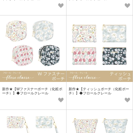
新作★【Wファスナーポーチ（化粧ポ
新作★【ティッシュポーチ（化粧ポー
ーチ）】◆フロールクレール
チ）】◆フロールクレール