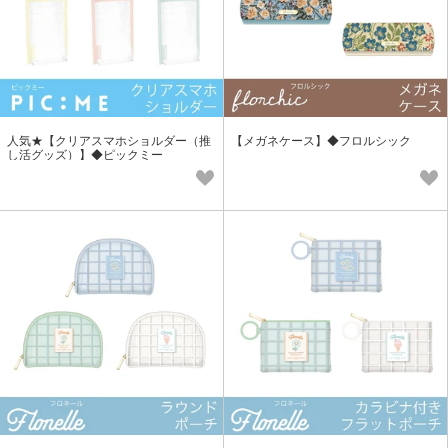
人気★【クリアスマホショルダー（推
【メガネケース】◆フロルシック
し活グッズ）】◆ピックミー