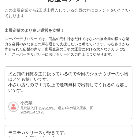
この出展企業から2回以上購入している会員の方にコメントをいただい
ております
出展企業のより良い運営を支援！
スーパーデリバリーでは、商品の売れ行きだけではない出展企業の様々な魅
力を会員のみなさまの声を通じて支援したいと考えています。みなさまから
寄せられた応援の声が、出展企業の日頃の運営における大きなチカラにな
り、スーパーデリバリーにおけるサービス力向上につながります。
犬と猫の雑貨を主に扱っているので今回のシュナウザーの小物
はとても嬉しいです。
小さい店なので１万以上で送料無料で出荷してくれるのも嬉し
いです。
小売業
最終購入日
過去1年の購入回数
1回
2025/10/16
2024/10/4 13:28
モコモカシリーズが好きです。