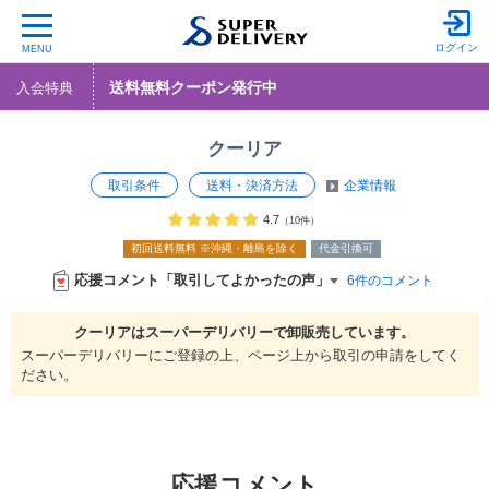
ログイン
MENU
送料無料クーポン発行中
入会特典
クーリア
取引条件
送料・決済方法
企業情報
4.7
（10件）
初回送料無料
※沖縄・離島を除く
代金引換可
応援コメント「取引してよかったの声」
6件のコメント
クーリアは
スーパーデリバリーで
卸販売しています。
スーパーデリバリーにご登録の上、ページ上から取引の申請をしてく
ださい。
応援コメント