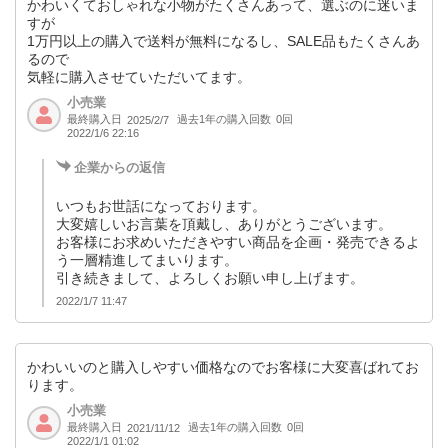
かわいくておしゃれな小物がたくさんあって、選ぶのに迷いま
すが
1万円以上の購入で送料が無料になるし、SALE品もたくさんあ
るので
気軽に購入させていただいてます。
小売業
最終購入日
過去1年の購入回数
0回
2025/2/7
2022/1/6 22:16
企業からの返信
いつもお世話になっております。
大変嬉しいお言葉を頂戴し、ありがとうございます。
お客様にお求めいただきやすい商品を企画・発売できるよ
う一層精進してまいります。
引き続きまして、よろしくお願い申し上げます。
2022/1/7 11:47
かわいいのと購入しやすい価格なのでお客様に大変喜ばれてお
ります。
小売業
最終購入日
過去1年の購入回数
0回
2021/11/12
2022/1/1 01:02