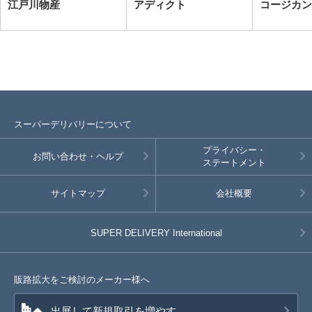
江戸川物産
アディクト
コージカン
スーパーデリバリーについて
プライバシー・
お問い合わせ・ヘルプ
ステートメント
サイトマップ
会社概要
SUPER DELIVERY
International
販路拡大をご検討のメーカー様へ
出展して新規取引を増やす