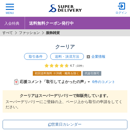
ログイン
MENU
送料無料クーポン発行中
入会特典
すべて
ファッション
服飾雑貨
クーリア
取引条件
送料・決済方法
企業情報
4.7
（10件）
初回送料無料
※沖縄・離島を除く
代金引換可
応援コメント「取引してよかったの声」
6件のコメント
クーリアは
スーパーデリバリーで
卸販売しています。
スーパーデリバリーにご登録の上、ページ上から取引の申請をしてく
ださい。
営業日カレンダー