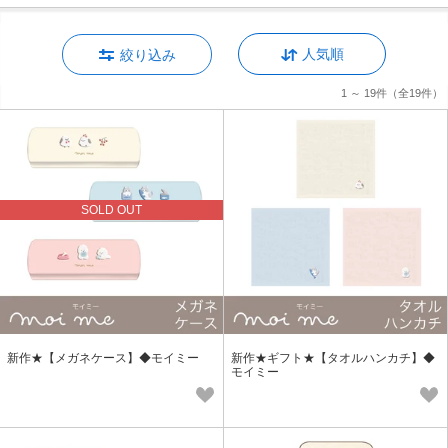
人気順
絞り込み
1 ～ 19件
（全19件）
SOLD OUT
新作★【メガネケース】◆モイミー
新作★ギフト★【タオルハンカチ】◆
モイミー