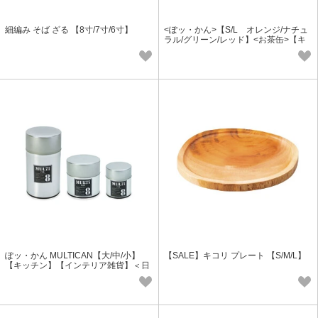
細編み そば ざる 【8寸/7寸/6寸】
<ぽッ・かん>【S/L オレンジ/ナチュ
ラル/グリーン/レッド】<お茶缶>【キ
ッチン】＜日本製＞(SALE)
ぽッ・かん MULTICAN【大/中/小】
【SALE】キコリ プレート 【S/M/L】
【キッチン】【インテリア雑貨】＜日
本製＞