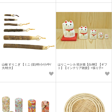
山椒 すりこぎ 【ミニ (並)/特小/小/中/
はりこーシカ 招き猫【白/柄】【ギフ
大/特大】
ト】【インテリア雑貨】<張り子>