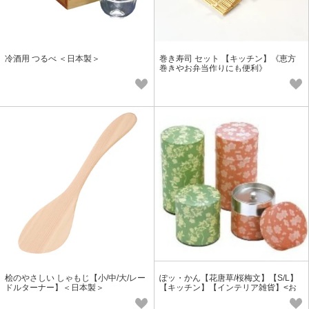
冷酒用 つるべ ＜日本製＞
巻き寿司 セット 【キッチン】《恵方
巻きやお弁当作りにも便利》
桧のやさしい しゃもじ【小/中/大/レー
ぽッ・かん【花唐草/桜梅文】【S/L】
ドルターナー】＜日本製＞
【キッチン】【インテリア雑貨】<お
茶缶>＜日本製＞