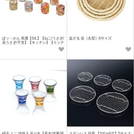
ぽッ・かん 美濃【S/L】【ねこ/うさぎ/
盆ざる 並（丸型）6サイズ
花うさぎ/干支】【キッチン】【インテ
リア雑貨】<お茶缶>＜日本製＞
硝子 ミニ 珍味入 反り丸【若水/浅紫/若
ステンレス 目皿 【3寸〜6寸】5サイズ