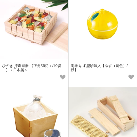
ひのき 押寿司器 【正角36切＋/10切
陶器 ゆず型珍味入【ゆず（黄色）/
＋】＜日本製＞
緑】