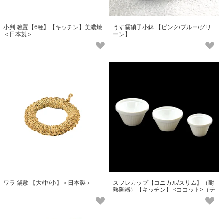
小判 箸置【6種】【キッチン】美濃焼
うす霧硝子小鉢 【ピンク/ブルー/グリ
＜日本製＞
ーン】
ワラ 鍋敷 【大/中/小】＜日本製＞
スフレカップ【コニカル/スリム】（耐
熱陶器）【キッチン】 <ココット>（テ
イクアウト容器にも）（SALE）