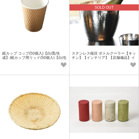
SOLD OUT
紙カップ コップ(50個入)【白/黒/生
ステンレス槌目 ボトルクーラー【キッ
成】/紙カップ用リッド(50個入)【白/生
チン】【インテリア】【店舗備品】イ
成】 テイクアウトの器
ベントグッズ＜酒器＞