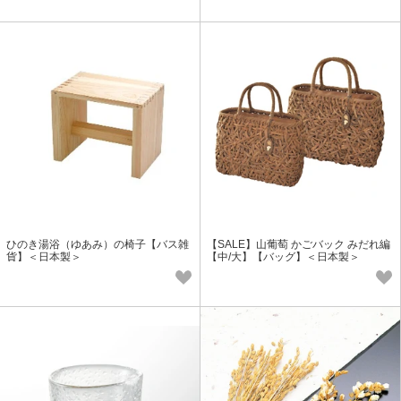
ひのき湯浴（ゆあみ）の椅子【バス雑
【SALE】山葡萄 かごバック みだれ編
貨】＜日本製＞
【中/大】【バッグ】＜日本製＞