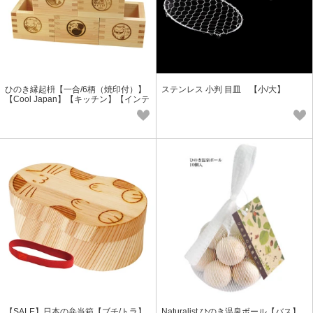
ひのき縁起枡【一合/6柄（焼印付）】
ステンレス 小判 目皿 【小/大】
【Cool Japan】【キッチン】【インテ
リア】＜日本製＞
【SALE】日本の弁当箱【ブチ/トラ】
Naturalist ひのき温泉ボール【バス】