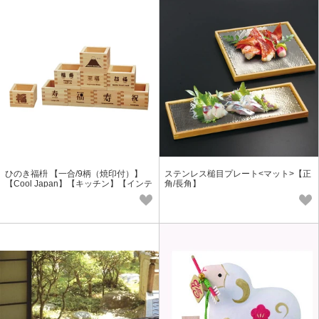
ひのき福枡 【一合/9柄（焼印付）】
ステンレス槌目プレート<マット>【正
【Cool Japan】【キッチン】【インテ
角/長角】
リア】＜日本製＞