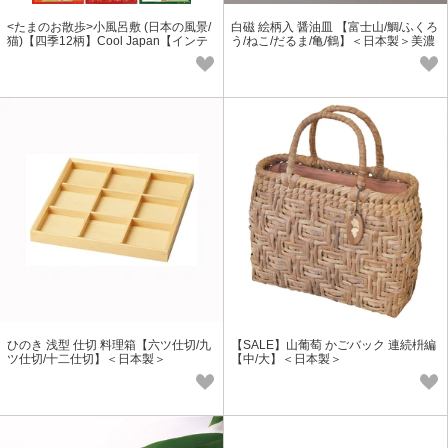
<たまのお散歩>小風呂敷 (日本の風景/
白磁 絵柄入 醤油皿 【富士山/鯛/ふくろ
猫)【四季12柄】Cool Japan【インテ
う/ねこ/だるま/亀/鶴】＜日本製＞美濃
リア】【キッチン】＜日本製＞
焼
ひのき 浅型 仕切 料理箱【六ツ仕切/九
【SALE】山葡萄 かごバック 連続枡編
ツ仕切/十二仕切】＜日本製＞
【中/大】＜日本製＞