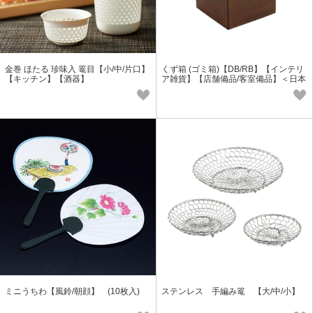
金巻 ほたる 珍味入 篭目【小/中/片口】
くず箱 (ゴミ箱)【DB/RB】【インテリ
【キッチン】【酒器】
ア雑貨】【店舗備品/客室備品】＜日本
製＞
ミニうちわ【風鈴/朝顔】 (10枚入)
ステンレス 手編み篭 【大/中/小】