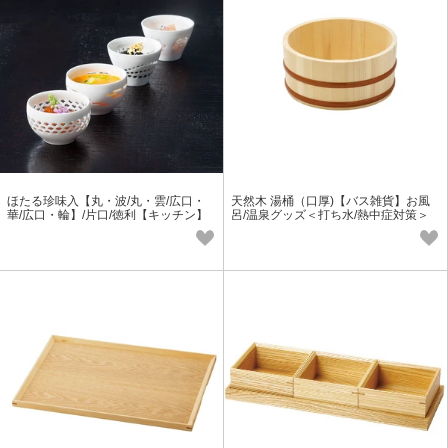
ほたる珍味入【丸・波/丸・雲/広口・
天然木 湯桶（口厚)【バス雑貨】お風
華/広口・輪】/片口/徳利【キッチン】
呂/温泉グッズ＜打ち水/熱中症対策＞
【酒器】