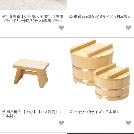
デリ弁当箱【タモ 身/タモ 蓋】/【専用
粋 椹 飯台 (銅タガ) 9サイズ＜日本製＞
プラ中子5ツ仕切(50枚入)/専用プラ中
子9ツ仕切(50枚入)】＜日本製＞
檜 風呂椅子 【大/小】【バス雑貨】＜
椹 のせびつ 9サイズ＜日本製＞
日本製＞