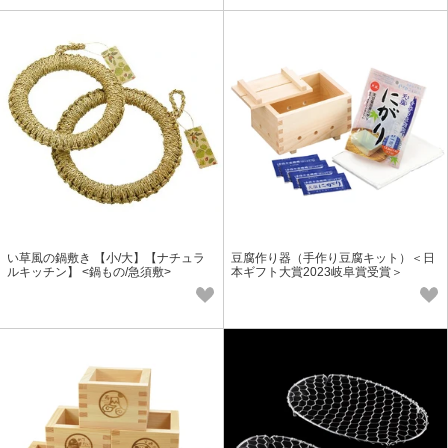
い草風の鍋敷き 【小/大】【ナチュラ
豆腐作り器（手作り豆腐キット）＜日
ルキッチン】 <鍋もの/急須敷>
本ギフト大賞2023岐阜賞受賞＞