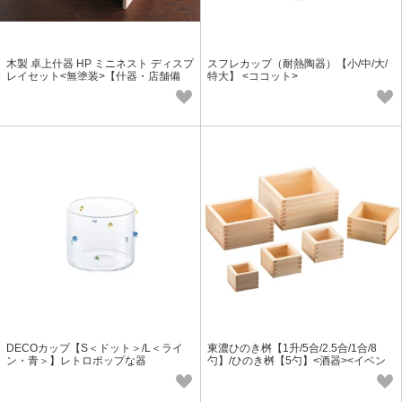
木製 卓上什器 HP ミニネスト ディスプ
スフレカップ（耐熱陶器）【小/中/大/
レイセット<無塗装>【什器・店舗備
特大】 <ココット>
品】【直送可】＜日本製＞
DECOカップ【S＜ドット＞/L＜ライ
東濃ひのき桝【1升/5合/2.5合/1合/8
ン・青＞】レトロポップな器
勺】/ひのき桝【5勺】<酒器><イベン
トグッズ>＜日本製＞