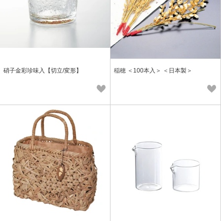
硝子金彩珍味入【切立/変形】
稲穂 ＜100本入＞ ＜日本製＞