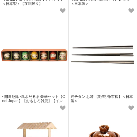
＜日本製＞【在庫限り】
＜日本製＞
<開運厄除>風水だるま 豪華セット【C
純チタン お箸 【艶/艶消/市松】＜日本
ool Japan】【おもしろ雑貨】【イン
製＞
テリア雑貨】【ギフト】