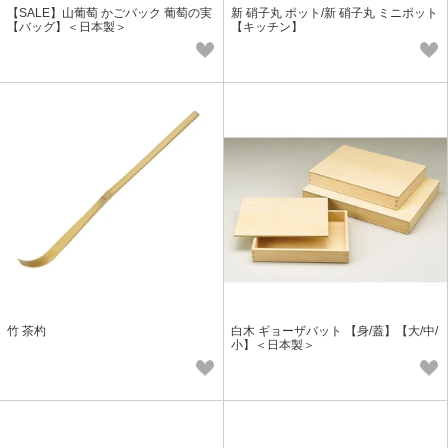
【SALE】山葡萄 かごバック 葡萄の実
新 硝子丸 ポット/新 硝子丸 ミニポット
【バッグ】＜日本製＞
【キッチン】
竹 茶杓
白木 ギョーザバット 【身/蓋】【大/中/
小】＜日本製＞