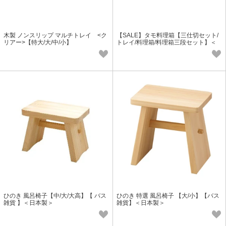
木製 ノンスリップ マルチトレイ <ク
【SALE】タモ料理箱【三仕切セット/
リアー>【特大/大/中/小】
トレイ/料理箱/料理箱三段セット】＜
日本製＞
ひのき 風呂椅子【中/大/大高】【 バス
ひのき 特選 風呂椅子 【大/小】【バス
雑貨 】＜日本製＞
雑貨】＜日本製＞