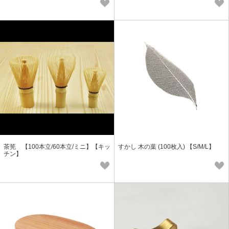
茶筅 【100本立/60本立/ミニ】【キッ
すかし 木の葉 (100枚入) 【S/M/L】
チン】