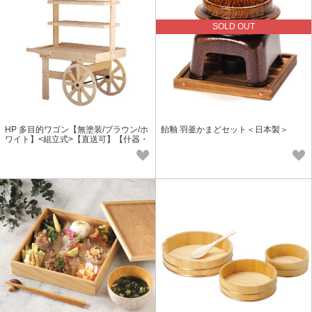
SOLD OUT
HP 多目的ワゴン【無塗装/ブラウン/ホ
飴釉 羽釜かまどセット＜日本製＞
ワイト】<組立式>【直送可】【什器・
店舗備品・サイン】