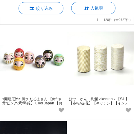
人気順
絞り込み
1 ～ 120件
（全2727件）
<開運厄除> 風水 だるまさん 【赤/白/
ぽッ・かん 絢爛＜kenran＞【S/L】
黄/ピンク/紫/黒/緑】 Cool Japan 【お
【市松/波/花】【キッチン】【インテ
もしろ雑貨】 インテリア雑貨
リア雑貨】<お茶缶>＜日本製＞