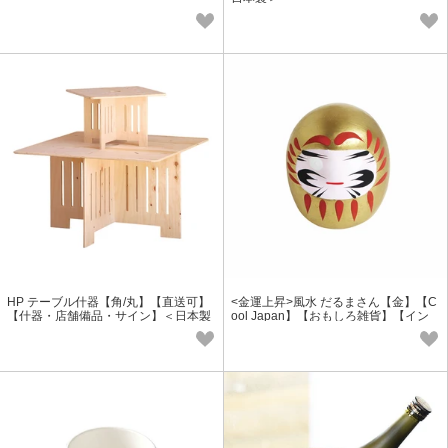
HP テーブル什器【角/丸】【直送可】
<金運上昇>風水 だるまさん【金】【C
【什器・店舗備品・サイン】＜日本製
ool Japan】【おもしろ雑貨】【イン
＞
テリア雑貨】