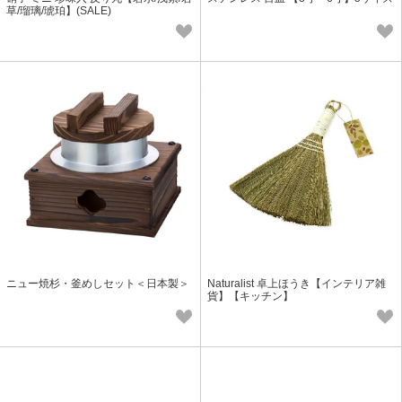
草/瑠璃/琥珀】(SALE)
ニュー焼杉・釜めしセット＜日本製＞
Naturalist 卓上ほうき【インテリア雑
貨】【キッチン】