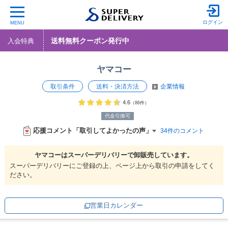
ログイン
MENU
送料無料クーポン発行中
入会特典
ヤマコー
取引条件
送料・決済方法
企業情報
4.6
（86件）
代金引換可
応援コメント「取引してよかったの声」
34件のコメント
ヤマコーは
スーパーデリバリーで
卸販売しています。
スーパーデリバリーにご登録の上、ページ上から取引の申請をしてく
ださい。
営業日カレンダー