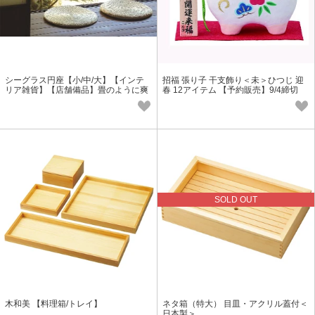
シーグラス円座【小/中/大】【インテ
招福 張り子 干支飾り＜未＞ひつじ 迎
リア雑貨】【店舗備品】畳のように爽
春 12アイテム 【予約販売】9/4締切
やか
SOLD OUT
木和美 【料理箱/トレイ】
ネタ箱（特大） 目皿・アクリル蓋付＜
日本製＞