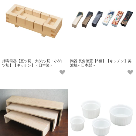
押寿司器【五ツ切・大/六ツ切・小/六
陶器 長角箸置【6種】【キッチン】美
ツ切】【キッチン】＜日本製＞
濃焼＜日本製＞