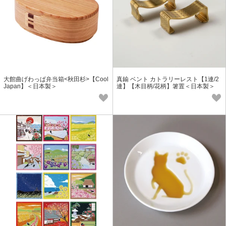
大館曲げわっぱ弁当箱<秋田杉>【Cool
真鍮 ベント カトラリーレスト【1連/2
Japan】＜日本製＞
連】【木目柄/花柄】箸置＜日本製＞