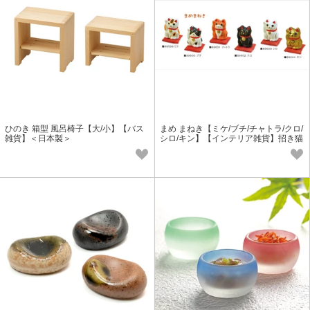
ひのき 箱型 風呂椅子【大/小】【バス
まめ まねき【ミケ/ブチ/チャトラ/クロ/
雑貨】＜日本製＞
シロ/キン】【インテリア雑貨】招き猫
<張り子>