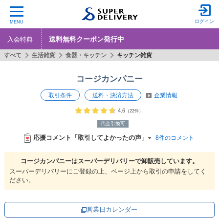
ログイン
MENU
送料無料クーポン発行中
入会特典
すべて
生活雑貨
食器・キッチン
キッチン雑貨
コージカンパニー
取引条件
送料・決済方法
企業情報
4.6
（22件）
代金引換可
応援コメント「取引してよかったの声」
8件のコメント
コージカンパニーは
スーパーデリバリーで
卸販売しています。
スーパーデリバリーにご登録の上、ページ上から取引の申請をしてく
ださい。
営業日カレンダー