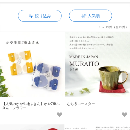
人気順
絞り込み
1 ～ 19件
（全19件）
【人気のかや生地ふきん】かや7重ふ
むら糸コースター
きん フラワー