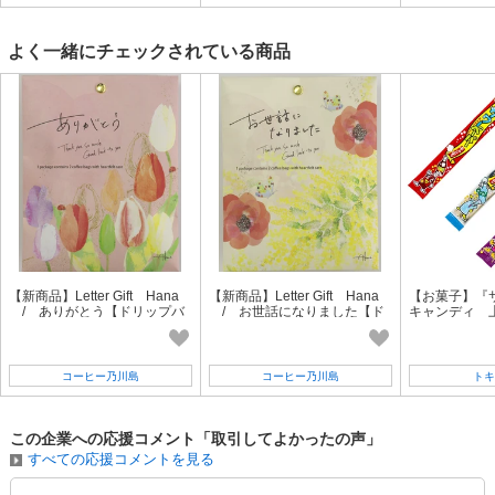
よく一緒にチェックされている商品
【新商品】Letter Gift Hana
【新商品】Letter Gift Hana
【お菓子】『
/ ありがとう【ドリップバ
/ お世話になりました【ド
キャンディ 上
ッグコーヒー2P入り】
リップバッグコーヒー2P入
入』＜コーラ
り】
ープ＞
コーヒー乃川島
コーヒー乃川島
トキ
この企業への応援コメント「取引してよかったの声」
すべての応援コメントを見る