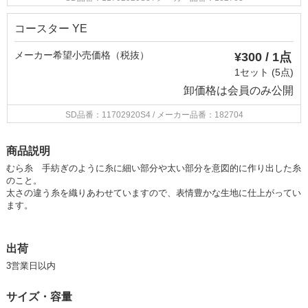
コースター YE
メーカー希望小売価格（税抜）
¥300 / 1点
1セット (5点)
卸価格は
会員のみ公開
SD品番：11702920S4
/ メーカー品番：182704
商品説明
むら糸 手紡ぎのように糸に細い部分や太い部分を意図的に作り出した糸
のこと。
太さの違う糸を織りあわせていますので、表情豊かな生地に仕上がってい
ます。
出荷
3営業日以内
サイズ・容量