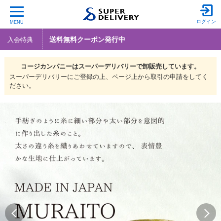
ログイン
MENU
送料無料クーポン発行中
入会特典
コージカンパニーは
スーパーデリバリーで
卸販売しています。
スーパーデリバリーにご登録の上、ページ上から取引の申請をしてく
ださい。