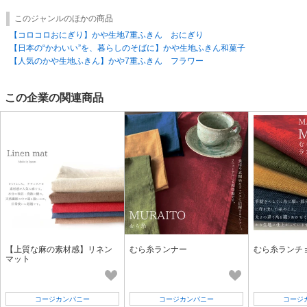
このジャンルのほかの商品
【コロコロおにぎり】かや生地7重ふきん おにぎり
【日本の“かわいい”を、暮らしのそばに】かや生地ふきん和菓子
【人気のかや生地ふきん】かや7重ふきん フラワー
この企業の関連商品
【上質な麻の素材感】リネン
むら糸ランナー
むら糸ランチ
マット
コージカンパニー
コージカンパニー
コージ