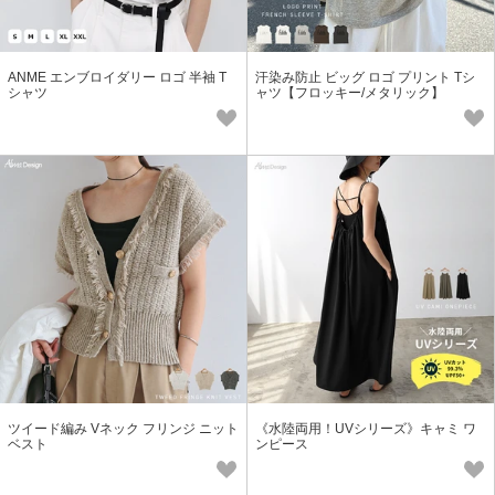
ANME エンブロイダリー ロゴ 半袖 T
汗染み防止 ビッグ ロゴ プリント Tシ
シャツ
ャツ【フロッキー/メタリック】
ツイード編み Vネック フリンジ ニット
《水陸両用！UVシリーズ》キャミ ワ
ベスト
ンピース