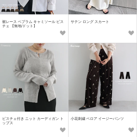
裾レース ペプラム キャミソール ビス
サテン ロング スカート
チェ 【無地/ドット】
ビスチェ付き ニット カーディガン ト
小花刺繍 ベロア イージーパンツ
ップス