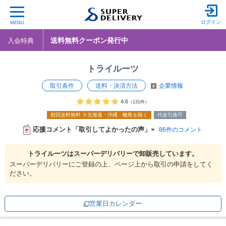
ログイン
MENU
送料無料クーポン発行中
入会特典
トライルーツ
取引条件
送料・決済方法
企業情報
4.6
（131件）
初回送料無料
※北海道・沖縄・離島を除く
代金引換可
応援コメント「取引してよかったの声」
86件のコメント
トライルーツは
スーパーデリバリーで
卸販売しています。
スーパーデリバリーにご登録の上、ページ上から取引の申請をしてく
ださい。
営業日カレンダー