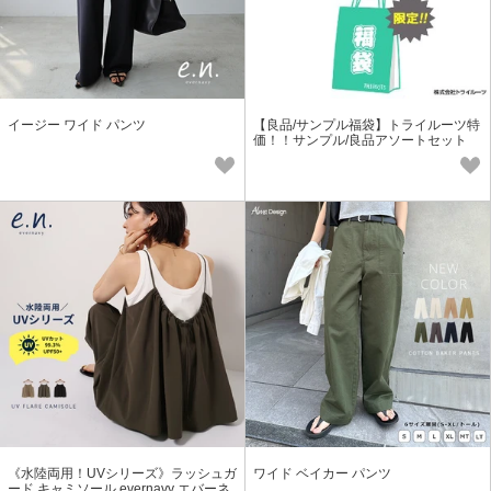
イージー ワイド パンツ
【良品/サンプル福袋】トライルーツ特
価！！サンプル/良品アソートセット
（10枚/30枚）※同梱可
《水陸両用！UVシリーズ》ラッシュガ
ワイド ベイカー パンツ
ード キャミソール evernavy エバーネ