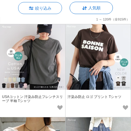
人気順
絞り込み
1 ～ 120件
（全915件）
USAコットン 汗染み防止フレンチスリ
汗染み防止 ロゴ プリント Tシャツ
ーブ 半袖 Tシャツ