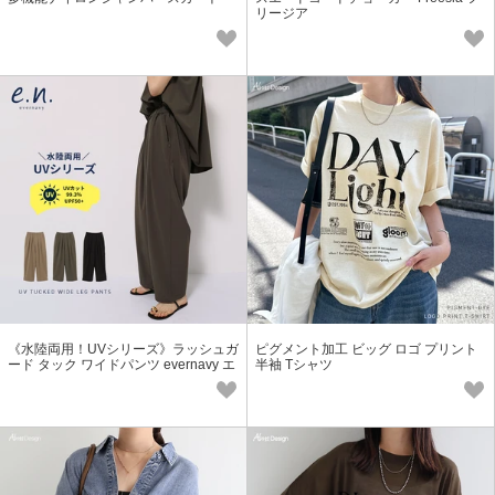
リージア
《水陸両用！UVシリーズ》ラッシュガ
ピグメント加工 ビッグ ロゴ プリント
ード タック ワイドパンツ evernavy エ
半袖 Tシャツ
バーネイビー