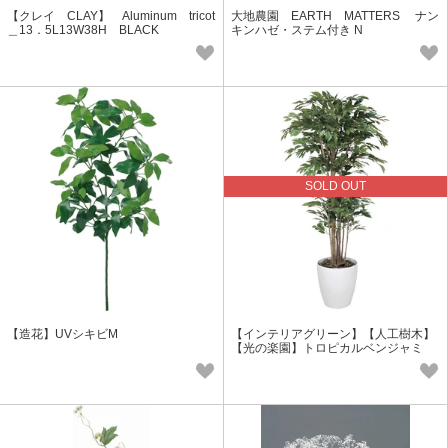
【クレイ CLAY】 Aluminum tricot
大地農園 EARTH MATTERS ナン
＿13．5L13W38H BLACK
キンハゼ・ステム付き N
SOLD OUT
【造花】UVシキビM
【インテリアグリーン】【人工樹木】
【光の楽園】トロピカルベンジャミ
ン 1．6