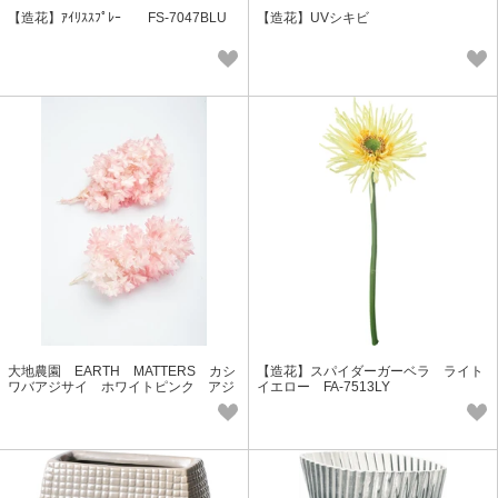
【造花】ｱｲﾘｽｽﾌﾟﾚｰ FS-7047BLU
【造花】UVシキビ
大地農園 EARTH MATTERS カシ
【造花】スパイダーガーベラ ライト
ワバアジサイ ホワイトピンク アジ
イエロー FA-7513LY
サイ