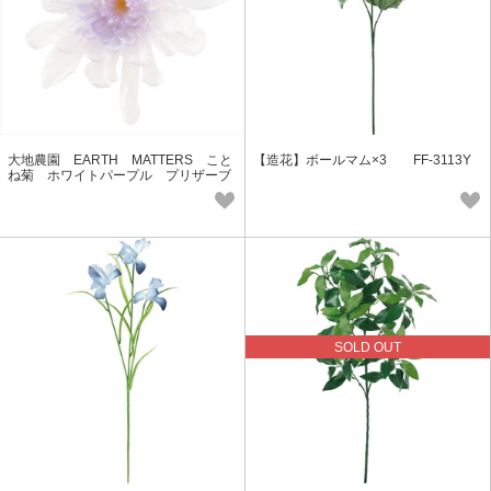
大地農園 EARTH MATTERS こと
【造花】ボールマム×3 FF-3113Y
ね菊 ホワイトパープル プリザーブ
ドフラワー【日本製】
SOLD OUT