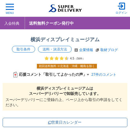
ログイン
MENU
送料無料クーポン発行中
入会特典
横浜ディスプレイミュージアム
取引条件
送料・決済方法
企業情報
取材ブログ
4.5
（58件）
初回送料無料
※北海道・沖縄・離島を除く
応援コメント「取引してよかったの声」
27件のコメント
横浜ディスプレイミュージアムは
スーパーデリバリーで
卸販売しています。
スーパーデリバリーにご登録の上、ページ上から取引の申請をしてく
ださい。
営業日カレンダー