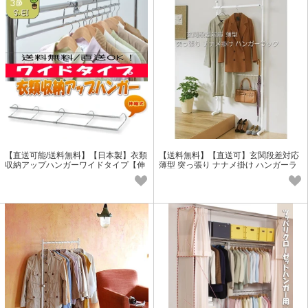
【直送可能/送料無料】【日本製】衣類
【送料無料】【直送可】玄関段差対応
収納アップハンガーワイドタイプ【伸
薄型 突っ張り ナナメ掛け ハンガーラ
縮式】カラー3色
ック(S) (W)(SW)