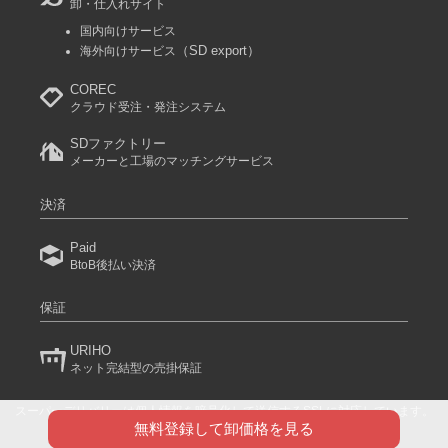
卸・仕入れサイト
国内向けサービス
（SD export）
海外向けサービス
COREC
クラウド受注・発注システム
SDファクトリー
メーカーと工場のマッチングサービス
決済
Paid
BtoB後払い決済
保証
URIHO
ネット完結型の売掛保証
スーパーデリバリーは個人情報を暗号化して送信するSSLに対応しています。
(C) 2024 RACCOON COMMERCE, Inc. All rights reserved.
無料登録して卸価格を見る