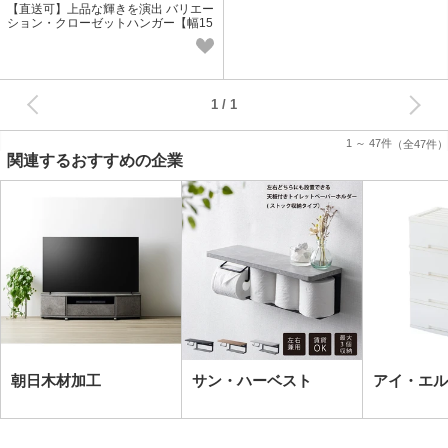
【直送可】上品な輝きを演出 バリエー
ション・クローゼットハンガー【幅15
0cm〜250cm】
次へ
1
1 ～ 47件
（全47件）
関連するおすすめの企業
朝日木材加工
サン・ハーベスト
アイ・エル