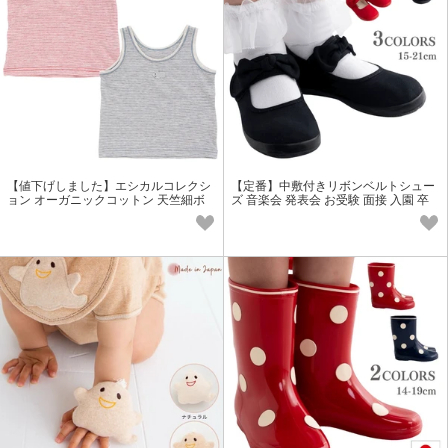
【値下げしました】エシカルコレクシ
【定番】中敷付きリボンベルトシュー
ョン オーガニックコットン 天竺細ボ
ズ 音楽会 発表会 お受験 面接 入園 卒
ーダータンクトップ
園式 入学式 法事 冠婚葬祭全般