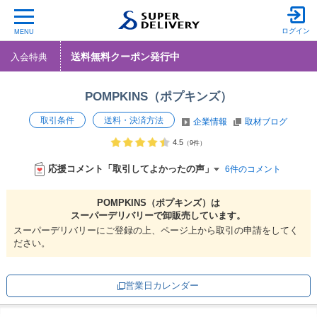
ログイン
MENU
送料無料クーポン発行中
入会特典
POMPKINS（ポプキンズ）
取引条件
送料・決済方法
企業情報
取材ブログ
4.5
（9件）
応援コメント「取引してよかったの声」
6件のコメント
POMPKINS（ポプキンズ）は
スーパーデリバリーで
卸販売しています。
スーパーデリバリーにご登録の上、ページ上から取引の申請をしてく
ださい。
営業日カレンダー