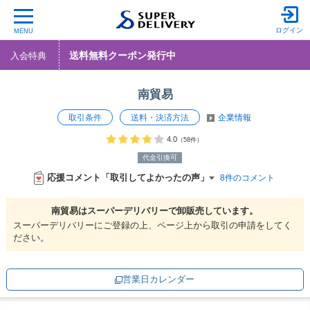
ログイン
MENU
送料無料クーポン発行中
入会特典
南貿易
取引条件
送料・決済方法
企業情報
4.0
（58件）
代金引換可
応援コメント「取引してよかったの声」
8件のコメント
南貿易は
スーパーデリバリーで
卸販売しています。
スーパーデリバリーにご登録の上、ページ上から取引の申請をしてく
ださい。
営業日カレンダー