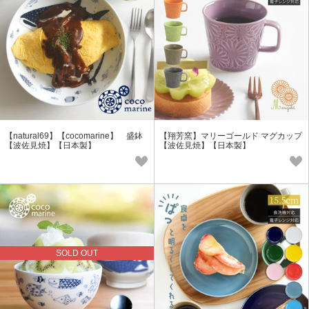
【natural69】【cocomarine】 盛鉢
【翔芳窯】マリーゴールド マグカップ
【波佐見焼】【日本製】
【波佐見焼】【日本製】
SOLD OUT