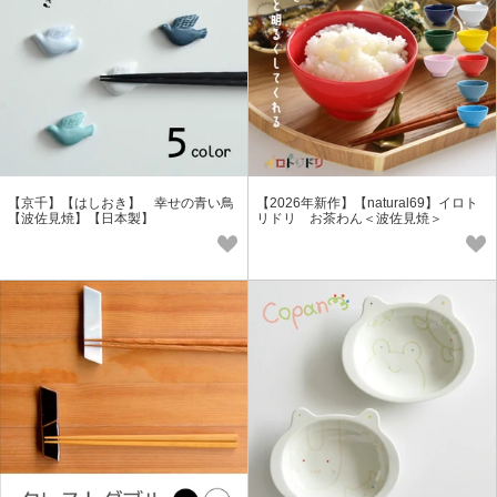
【京千】【はしおき】 幸せの青い鳥
【2026年新作】【natural69】イロト
【波佐見焼】【日本製】
リドリ お茶わん＜波佐見焼＞