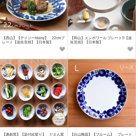
【西山】【デイジー/daisy】 22cmプ
【和山】エンポワール プレートS【波
レート【波佐見焼】【日本製】
佐見焼】【日本製】
【康創窯】【染付絵変り】 だえん変
【白山陶器】【ブルーム】 プレート