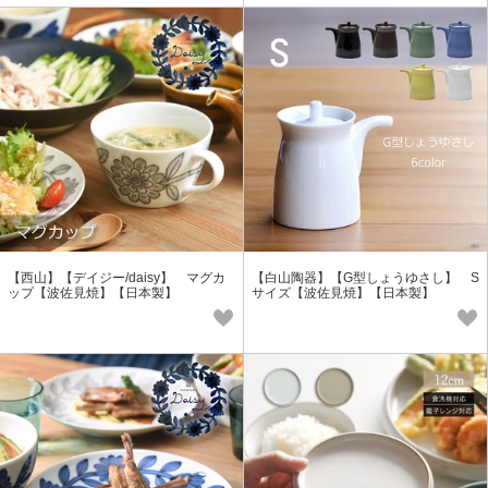
【西山】【デイジー/daisy】 マグカ
【白山陶器】【G型しょうゆさし】 S
ップ【波佐見焼】【日本製】
サイズ【波佐見焼】【日本製】