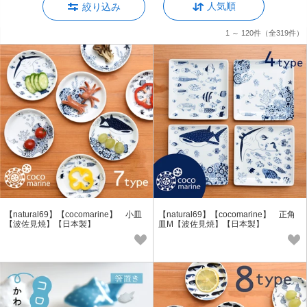
人気順
絞り込み
1 ～ 120件
（全319件）
【natural69】【cocomarine】 小皿
【natural69】【cocomarine】 正角
【波佐見焼】【日本製】
皿M【波佐見焼】【日本製】