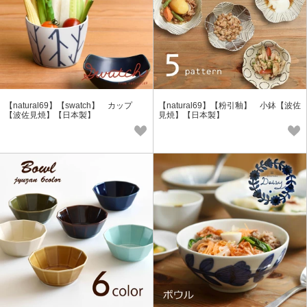
【natural69】【swatch】 カップ
【natural69】【粉引釉】 小鉢【波佐
【波佐見焼】【日本製】
見焼】【日本製】