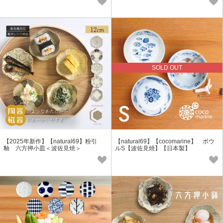
SOLD OUT
【2025年新作】【natural69】粉引
【natural69】【cocomarine】 ボウ
釉 六方押小皿＜波佐見焼＞
ルS【波佐見焼】【日本製】