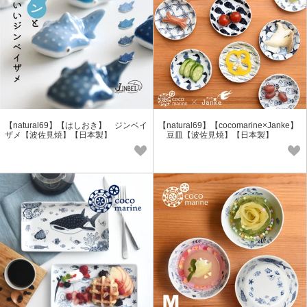
【natural69】【はしおき】 ジンベイ
【natural69】【cocomarine×Janke】
ザメ【波佐見焼】【日本製】
豆皿【波佐見焼】【日本製】