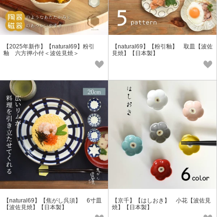
【2025年新作】【natural69】粉引
【natural69】【粉引釉】 取皿【波佐
釉 六方押小付＜波佐見焼＞
見焼】【日本製】
【natural69】【焦がし呉須】 6寸皿
【京千】【はしおき】 小花【波佐見
【波佐見焼】【日本製】
焼】【日本製】