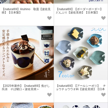
【natural69】Aruhino 取皿【波佐見
【natural69】【ボーダーボーダー】
焼】【日本製】
どんぶり【波佐見焼】【日本製】
【2025年新作】【natural69】焦がし
【natural69】【アールシーボリ】 チ
呉須 そば猪口＜波佐見焼＞
ョウチョウウオ科【波佐見焼】【日本
製】