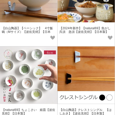
【白山陶器】【ベーシック】 4寸飯
【2024年新作】【natural69】焦がし
碗（Mサイズ）【波佐見焼】【日本
呉須 急須【波佐見焼】【日本製】
製】
【natural69】ちょこさい 姫皿【波佐
【白山陶器】クレストシングル 【は
見焼】【日本製】
しおき】【波佐見焼】【日本製】