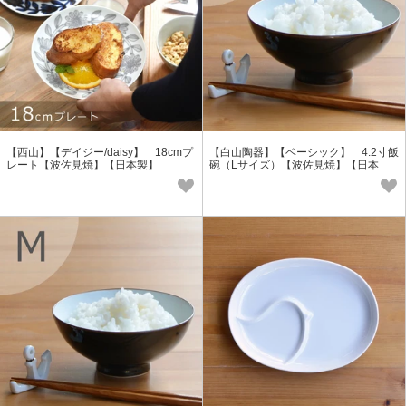
【西山】【デイジー/daisy】 18cmプ
【白山陶器】【ベーシック】 4.2寸飯
レート【波佐見焼】【日本製】
碗（Lサイズ）【波佐見焼】【日本
製】