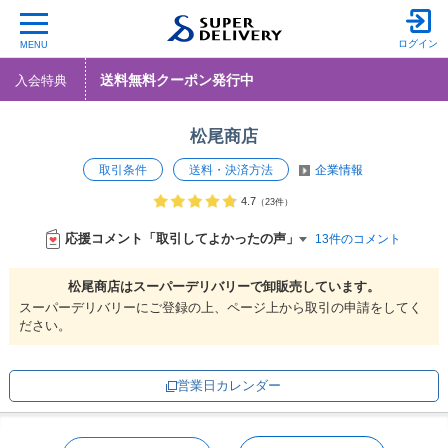
ログイン
MENU
送料無料クーポン発行中
入会特典
松尾商店
取引条件
送料・決済方法
企業情報
4.7
（23件）
応援コメント「取引してよかったの声」
13件のコメント
松尾商店は
スーパーデリバリーで
卸販売しています。
スーパーデリバリーにご登録の上、ページ上から取引の申請をしてく
ださい。
営業日カレンダー