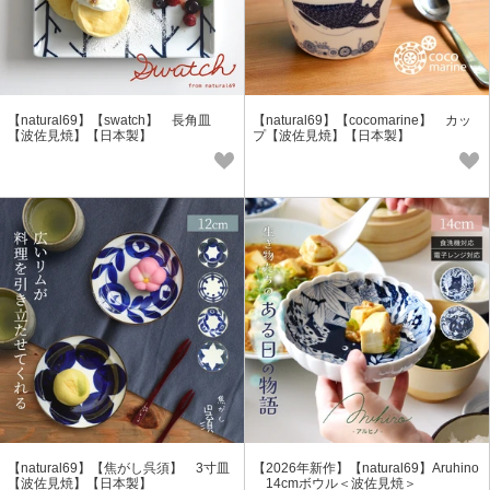
【natural69】【swatch】 長角皿
【natural69】【cocomarine】 カッ
【波佐見焼】【日本製】
プ【波佐見焼】【日本製】
【natural69】【焦がし呉須】 3寸皿
【2026年新作】【natural69】Aruhino
【波佐見焼】【日本製】
14cmボウル＜波佐見焼＞