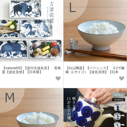
【natural69】【染付古波佐見】 長角
【白山陶器】【ベーシック】 4.2寸飯
皿【波佐見焼】【日本製】
碗（Lサイズ）【波佐見焼】【日本
製】