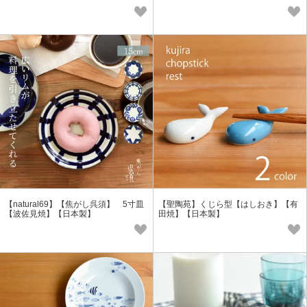
【natural69】【焦がし呉須】 5寸皿
【聖陶苑】くじら型【はしおき】【有
【波佐見焼】【日本製】
田焼】【日本製】