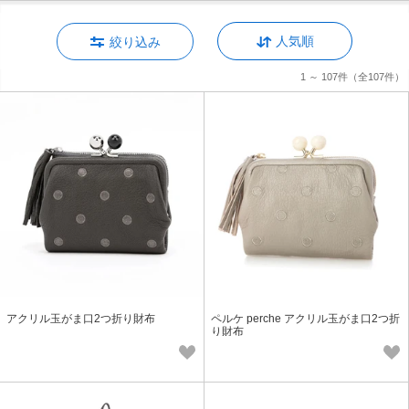
人気順
絞り込み
1 ～ 107件
（全107件）
アクリル玉がま口2つ折り財布
ペルケ perche アクリル玉がま口2つ折
り財布