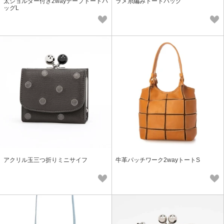
太ショルダー付き2wayテープトートバ
ラメ糸編みトートバッグ
ッグL
アクリル玉三つ折りミニサイフ
牛革パッチワーク2wayトートS